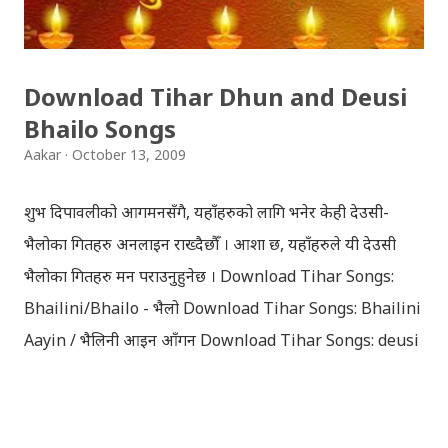
Download Tihar Dhun and Deusi
Bhailo Songs
Aakar
October 13, 2009
शुभ दिपावलीको आगमनसँगै, यहाँहरुको लागि भनेर केही देउसी-
भैलोका गितहरु अनलाइन राख्दैछौँ । आशा छ, यहाँहरुले यी देउसी
भैलोका गितहरु मन पराउनुहुनेछ । Download Tihar Songs:
Bhailini/Bhailo - भैलो Download Tihar Songs: Bhailini
Aayin / भैलिनी आइन आँगन Download Tihar Songs: deusi
re / देउसी रे Download Tihar Song: tiharai aayo lau
jhilimili / तिहारै आयो लौ झिलिमिली Download Tihar
Songs: diyo baali sanjh ko / दियो बाली साँझ को