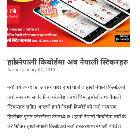
check box (install files..... Thai, instal....east
Asian...languages): Click apply-it might ask for
windows CD: Insert CD or you can directly copy
"i386" files too; And install all: then you have done;
Click for details; Then click add a tab; A new popup
will appear: Select "Sanskrit" in the first box; Select
हाम्रो नेपाली किबोर्डमा अब नेपाली स्टिकरहरु
"Nepali unicode (romanized)" in second box; Click
Aakar
January 02, 2019
"ok"; You have successfully installed it; P...
नयाँ वर्ष २०१९ को अवसर पारेर हाम्रो पात्रो ले हाम्रो नेपाली किबोर्डको
नयाँ संस्करण सार्वजनिक गरेकोछ । नयाँ थिम, इमोजी तथा नेपाली
स्टिकरहरु सहित आएको हाम्रो नेपाली किबोर्ड को नयाँ संस्करण
हिजोबाट गुगल प्लेस्टोरमा उपलब्ध छ । हाम्रो नेपाली किबोर्डमा नयाँ के
छ? स्टिकर हाम्रो नेपाली किबोर्डको नयाँ संस्करणमा नेपाली परिवेश
झल्काउने विभिन्न नेपाली पात्रहरु सहितको स्टिकरहरु राखिएकोछ ।