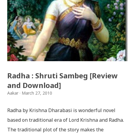
Download Patriotic Nepali Song: जहाँ छन् बुध्दका आँखा /
jaha chhan buddha ka aakha - bhaktaraj acharya
Download Patriotic Nepali Song: नेपालले के गर्यो मलाई, भन्न
छोडिदेउ Download: रातो र चन्द्र सुर्य / raato ra chandra
surya (रचनाकार: गोपाल प्रसाद रिमाल, गायक: फत्तेमान, संगीत:
अम्बर गुरुङ) Download: सयथरि बाजा एउटै ताल / saya thari
baja - kutumba band (nepali dhun) Download: म
Radha : Shruti Sambeg [Review
मरेपनि मेरो देश बाँचिराखोस / ma marepan...
and Download]
Aakar
March 27, 2010
Radha by Krishna Dharabasi is wonderful novel
based on traditional era of Lord Krishna and Radha.
The traditional plot of the story makes the