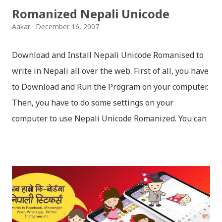
Romanized Nepali Unicode
Aakar
December 16, 2007
Download and Install Nepali Unicode Romanised to
write in Nepali all over the web. First of all, you have
to Download and Run the Program on your computer.
Then, you have to do some settings on your
computer to use Nepali Unicode Romanized. You can
download Nepali Unicode Romanized from the
Madan Puraskar Pustakalaya website for free.
Install Nepali Unicode Romanized in Windows XP:
Install: Run setup file; Go to control Panel; Open
Language and Regional settings; Open Regional
Language Options; Go to Language Options & tick on