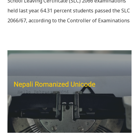
School Leaving Certificate (SLC) 2066 examinations
held last year. 64.31 percent students passed the SLC
2066/67, according to the Controller of Examinations
(OCE) Sanothimi, Bhaktapur. We have uploaded SLC
Result 2066 in .pdf , .txt and in .zip file format for you.
Download the file and search your ‘symbol number’.
Congratulations to all, who passed SLC this year. And
if you want to see your results with marks then, you
can follow THT (symbol no. and birth date required).
Download SLC Result 2066/2067 (2009-2010) :
REGULAR: EXEMPTED: Distinction --------------- First
division First division Second Division Second
Division Third Division Third Division Withheld
Withheld ...