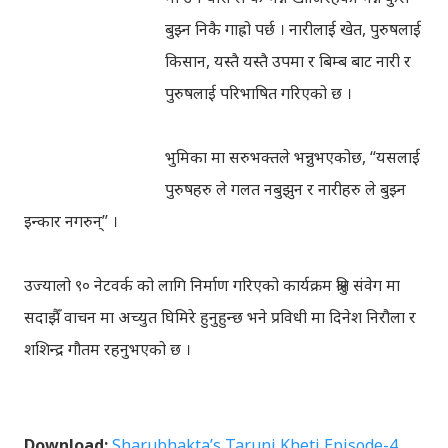
बुझ्न निकै गाह्रो पर्छ । नारीलाई खेत, पुरुषलाई
किसान, यस्तै यस्तै उपमा र बिम्ब बाट नारी र
पुरुषलाई परिभाषित गरिएको छ ।
भुमिका मा सरुभक्तले भन्नुभएकोछ, “यसलाई
पुरुषहरु ले गलत नबुझुन र नारीहरु ले बुझ्न
इन्कार नगरुन्” ।
उज्यालो ९० नेटवर्क को लागि निर्माण गरिएको कार्यक्रम श्रुति संवेग मा
सदाझैँ वाचन मा अच्युत घिमिरे हुनुहुन्छ भने प्रविधी मा दिनेश निरौला र
शशिन्द्र गौतम रहनुभएको छ ।
Download:
Sharubhakta’s Taruni Kheti Episode-4