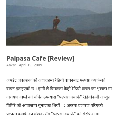
प्रायोजनको लागि प्रयोग नगर्न आग्रह गर्दछौँ । इन्टरनेटमा भेटिएका
गितहरुलाई हामीले यहाँ एकै ठाउँमा सजिलोको लागि राखिदिएको मात्र
हौँ । तपाई यदि यी गित संगितको सर्जक हुनुहुन्छ र गित संगित यहाँबाट
हटाउनुपर्ने भए जानकारी गराउनुहोला । फेरी एकपटक शुभ दिपावलीको
हार्दिक मंगलमय शुभकामना व्यक्त गर्दछौँ ।
Palpasa Cafe [Review]
Aakar
April 19, 2009
अपडेट: प्रकाशक'को अाग्रहमा रेडियो वाचनबाट पल्पसा क्याफेको
वाचन हटाइएको छ । हामी ले विगतका केही रेडियो वाचन का शृंखला मा
नारायण वाग्ले को चर्चित उपन्यास "पल्पसा क्याफे" रेडियोकर्मी अच्युत
घिमिरे को आवाजमा सुनाएका थियौँ । ८ अंकमा प्रशारण गरिएको
पल्पसा क्याफे का लेखक सँग "पल्पसा क्याफे" को सेरोफेरो मा