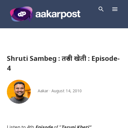
Skip to main content
Shruti Sambeg : तरुनी खेती : Episode-
4
Aakar
August 14, 2010
Listen to 4th
Episode
of “
Taruni Kheti”