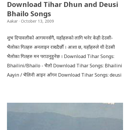
Download Tihar Dhun and Deusi
Later she sets out as a Yogini in a long voyage to
Bhailo Songs
search self, leaving her parents. She is accompanied
Aakar
October 13, 2009
by her friend Bisakha everywhere she went. Radha
faces...
शुभ दिपावलीको आगमनसँगै, यहाँहरुको लागि भनेर केही देउसी-
भैलोका गितहरु अनलाइन राख्दैछौँ । आशा छ, यहाँहरुले यी देउसी
भैलोका गितहरु मन पराउनुहुनेछ । Download Tihar Songs:
Bhailini/Bhailo - भैलो Download Tihar Songs: Bhailini
Aayin / भैलिनी आइन आँगन Download Tihar Songs: deusi
re / देउसी रे Download Tihar Song: tiharai aayo lau
jhilimili / तिहारै आयो लौ झिलिमिली Download Tihar
Songs: diyo baali sanjh ko / दियो बाली साँझ को
Download: Tihar Dhun (Deusi,Bhailo)/ तिहार धुन(देउसी
भैलो)- सुरसुधा नोट: यी अपलोड गरिएका गितसंगितहरु व्यावसायिक