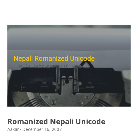
गरिएको कुराकानी राख्ने योजना हाम्रो थियो तर अन्तरवार्ता को रेकर्ड
अहिले फेला पार्न नसकिएकोले प्रशारण गर्न असमर्थ भएका छौँ, पछि
भेटिएको खण्डमा हामी अवश्य पनि राख्ने नै छौँ । हामीले भनिरहनुपर्दैन,
पल्पसा क्याफे एक उत्कृष्ट उपन्यास हो जसलाई ऐतिहासिक दस्तावेज
भन्दा पनि फरक नपर्ला । रेडियोवाचन को शृंखला मा यी सम्पुर्ण अंकहरु
उपलब्ध गराइदिनुहुने अच्युत घिमिरेलाई धेरै धेरै धन्यवाद । पल्पसा
क्याफे त सुनिसकियो, तर यहाँहरु ले पल्पसा क्याफेलाई कसरी
मुल्यांङ्कन गर्नुभयो थाहा छैन । खैर कुरो जेसुकै होस्, आज यहाँ म केही
साथिहरुको ब्लगमा प्रकाशित "पल्पसा क्याफे" बारे गरिएको
टिप्पणीहरु सहित उपस्थित भएको छु । साथिहरुको ब्लगमा प्रकाशित
भइसकेका कुराहरुलाई एकै ठाउँमा समेट्न...
Romanized Nepali Unicode
Aakar
December 16, 2007