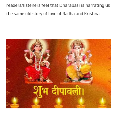
readers/listeners feel that Dharabasi is narrating us
the same old story of love of Radha and Krishna.
However , the story based on the traditional plot it
portrays the modern era in a dramatic way such that
it speaks of so many hidden things that we will be
amazed while ending it up. Radha and Krishna are
the eternal lovers. Lord Krishna and Radha are
together since childhood. But in teenage they are
separated (as in the traditional story) and Lord
Krishna has to go away leaving Vindraban for
fulfilling the task for which he has taken birth.This
brings tragedy to Radha and all the people in
Vindraban. Radha waits for Krishna to arrive but he
seldom does. She is stubborn to go meet Krishna.