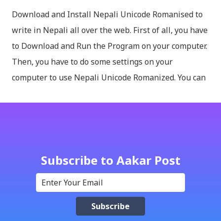
Download and Install Nepali Unicode Romanised to
write in Nepali all over the web. First of all, you have
to Download and Run the Program on your computer.
Then, you have to do some settings on your
computer to use Nepali Unicode Romanized. You can
download Nepali Unicode Romanized from the
Madan Puraskar Pustakalaya website for free.
Install Nepali Unicode Romanized in Windows XP:
Install: Run setup file; Go to control Panel; Open
Language and Regional settings; Open Regional
Subscribe to Aakar Post
Language Options; Go to Language Options & tick on
check box (install files..... Thai, instal....east
Asian...languages): Click apply-it might ask for
windows CD: Insert CD or you can directly copy