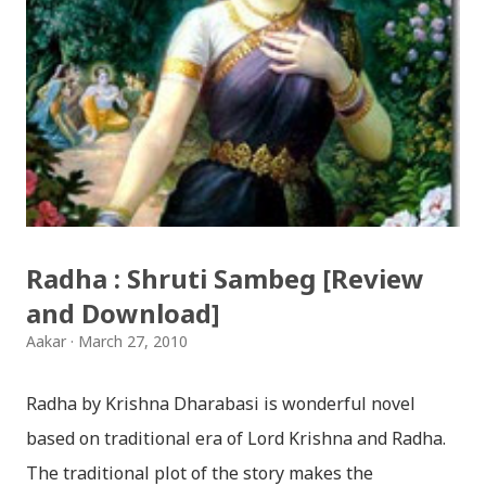
नगन / haina vane nepali navana - Gopal Yonjan
Download Patriotic Nepali Song: जहाँ छन् बुध्दका आँखा /
jaha chhan buddha ka aakha - bhaktaraj acharya
Download Patriotic Nepali Song: नेपालले के गर्यो मलाई, भन्न
छोडिदेउ Download: रातो र चन्द्र सुर्य / raato ra chandra
surya (रचनाकार: गोपाल प्रसाद रिमाल, गायक: फत्तेमान, संगीत:
अम्बर गुरुङ) Download: सयथरि बाजा एउटै ताल / saya thari
baja - kutumba band (nepali dhun) Download: म
Radha : Shruti Sambeg [Review
मरेपनि मेरो देश बाँचिराखोस / ma marepan...
and Download]
Aakar
March 27, 2010
Radha by Krishna Dharabasi is wonderful novel
based on traditional era of Lord Krishna and Radha.
The traditional plot of the story makes the