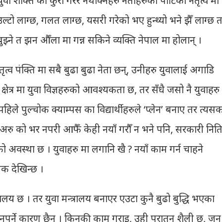
ा शक्ति को कुरा गरेर नथाक्नेहरु नेताहरुको पार्टिको नेतृत्व मा
उल्टो लाग्छ, गलत लाग्छ, यसरी गरेको भए हुन्थ्यो भने झैँ लाग्छ 
छन्, बुझ्ने त झन औँला मा गन्न सकिने व्यक्ति नेपाल मा होलान् ।
त्व पंक्ति मा सबै बुढा बुढा नेता छन्, उनीहरु युवालाई अगाडि
ै क्षेत्र मा युवा विज्ञहरुको आवश्यकता छ, तर सँधै जसो नै युवाहरु
 पहिले पुल्चोक क्याम्पस का विद्यार्थीहरुले ‘प्लेन’ बनाए तर त्यस
 । अरु को भर नपरी आफैँ केही नयाँ गरौँ न भने पनि, सरकारी निति
वस्था छ । युवाहरु मा लगानि खै ? नयाँ काम गर्न चाहने
क देखिन्छ ।
्रालय छ । तर युवा मन्त्रालय बनाएर एउटा कुनै बुढो बुद्धि भएका
ी हुनुपर्ने कारण छैन । किनकी काम गराइ, उही पुरातन शैली छ, जुन