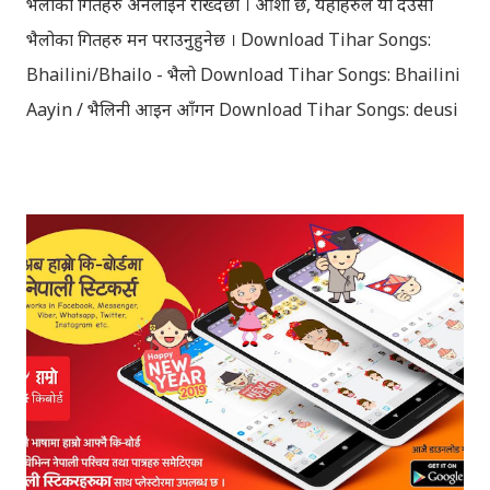
भैलोका गितहरु अनलाइन राख्दैछौँ । आशा छ, यहाँहरुले यी देउसी
भैलोका गितहरु मन पराउनुहुनेछ । Download Tihar Songs:
Bhailini/Bhailo - भैलो Download Tihar Songs: Bhailini
Aayin / भैलिनी आइन आँगन Download Tihar Songs: deusi
re / देउसी रे Download Tihar Song: tiharai aayo lau
jhilimili / तिहारै आयो लौ झिलिमिली Download Tihar
Songs: diyo baali sanjh ko / दियो बाली साँझ को
Download: Tihar Dhun (Deusi,Bhailo)/ तिहार धुन(देउसी
भैलो)- सुरसुधा नोट: यी अपलोड गरिएका गितसंगितहरु व्यावसायिक
प्रायोजनको लागि प्रयोग नगर्न आग्रह गर्दछौँ । इन्टरनेटमा भेटिएका
गितहरुलाई हामीले यहाँ एकै ठाउँमा सजिलोको लागि राखिदिएको मात्र
हौँ । तपाई यदि यी गित संगितको सर्जक हुनुहुन्छ र गित संगित यहाँबाट
हटाउनुपर्ने भए जानकारी गराउनुहोला । फेरी एकपटक शुभ दिपावलीको
हार्दिक मंगलमय शुभकामना व्यक्त गर्दछौँ ।