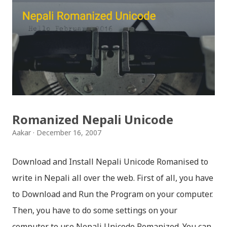
मैचासमेत गरी आठ किसिमका स्टिकरहरु समावेश गरिएकोछ । हाम्रो
नेपाली किबोर्डको इमोजी खण्डमा गएर यी स्टिकरहरु प्रयोग गर्न
सकिन्छ । थिम हाम्रो नेपाली किबोर्डको यस संस्करणमा नयाँ किबोर्ड
थिम पनि थपिएको छ । हाम्रो नेपाली किबोर्डको सेटिङमा गएर आफूलाई
मन पर्ने थिम छान्न सकिन्छ । डार्क तथा लाइट गरेर हाललाई दुई
डिजाइनमा किबोर्ड थिम उपलब्ध छ । चलनचल्तिको “ब...
Romanized Nepali Unicode
Aakar
December 16, 2007
Download and Install Nepali Unicode Romanised to
write in Nepali all over the web. First of all, you have
to Download and Run the Program on your computer.
Then, you have to do some settings on your
computer to use Nepali Unicode Romanized. You can