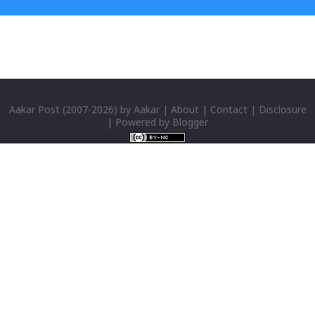
seldom does. She is stubborn to go meet Krishna.
Later she sets out as a Yogini in a long voyage to
search self, leaving her parents. She is accompanied
by her friend Bisakha everywhere she went. Radha
faces...
Aakar Post
(2007-
2026) by
Aakar
|
About
|
Contact
|
Disclosure
| Powered by
Blogger