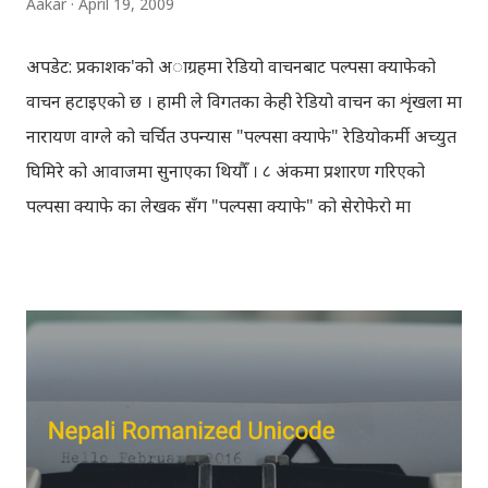
Aakar
April 19, 2009
अपडेट: प्रकाशक'को अाग्रहमा रेडियो वाचनबाट पल्पसा क्याफेको
वाचन हटाइएको छ । हामी ले विगतका केही रेडियो वाचन का शृंखला मा
नारायण वाग्ले को चर्चित उपन्यास "पल्पसा क्याफे" रेडियोकर्मी अच्युत
घिमिरे को आवाजमा सुनाएका थियौँ । ८ अंकमा प्रशारण गरिएको
पल्पसा क्याफे का लेखक सँग "पल्पसा क्याफे" को सेरोफेरो मा
गरिएको कुराकानी राख्ने योजना हाम्रो थियो तर अन्तरवार्ता को रेकर्ड
अहिले फेला पार्न नसकिएकोले प्रशारण गर्न असमर्थ भएका छौँ, पछि
भेटिएको खण्डमा हामी अवश्य पनि राख्ने नै छौँ । हामीले भनिरहनुपर्दैन,
पल्पसा क्याफे एक उत्कृष्ट उपन्यास हो जसलाई ऐतिहासिक दस्तावेज
भन्दा पनि फरक नपर्ला । रेडियोवाचन को शृंखला मा यी सम्पुर्ण अंकहरु
उपलब्ध गराइदिनुहुने अच्युत घिमिरेलाई धेरै धेरै धन्यवाद । पल्पसा
क्याफे त सुनिसकियो, तर यहाँहरु ले पल्पसा क्याफेलाई कसरी
मुल्यांङ्कन गर्नुभयो थाहा छैन । खैर कुरो जेसुकै होस्, आज यहाँ म केही