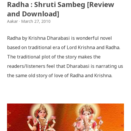
Radha : Shruti Sambeg [Review
मरेपनि मेरो देश बाँचिराखोस / ma marepan...
and Download]
Aakar
March 27, 2010
Radha by Krishna Dharabasi is wonderful novel
based on traditional era of Lord Krishna and Radha.
The traditional plot of the story makes the
readers/listeners feel that Dharabasi is narrating us
the same old story of love of Radha and Krishna.
However , the story based on the traditional plot it
portrays the modern era in a dramatic way such that
it speaks of so many hidden things that we will be
amazed while ending it up. Radha and Krishna are
the eternal lovers. Lord Krishna and Radha are