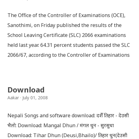
The Office of the Controller of Examinations (OCE),
Sanothimi, on Friday published the results of the
School Leaving Certificate (SLC) 2066 examinations
held last year. 64.31 percent students passed the SLC
2066/67, according to the Controller of Examinations
(OCE) Sanothimi, Bhaktapur. We have uploaded SLC
Result 2066 in .pdf , .txt and in .zip file format for you.
Download the file and search your ‘symbol number’.
Download
Congratulations to all, who passed SLC this year. And
Aakar
July 01, 2008
if you want to see your results with marks then, you
can follow THT (symbol no. and birth date required).
Nepali Songs and software download: दशैँ तिहार - देउसी
Download SLC Result 2066/2067 (2009-2010) :
भैलो: Download: Mangal Dhun / मंगल धुन - सुरसुधा
REGULAR: EXEMPTED: Distinction --------------- First
Download: Tihar Dhun (Deusi,Bhailo)/ तिहार धुन(देउसी