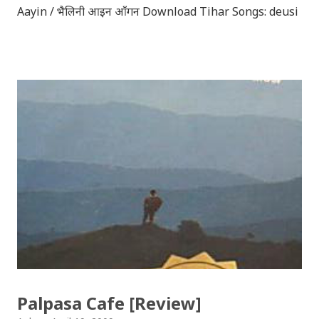
Aayin / भैलिनी आइन आँगन Download Tihar Songs: deusi
re / देउसी रे Download Tihar Song: tiharai aayo lau
jhilimili / तिहारै आयो लौ झिलिमिली Download Tihar
Songs: diyo baali sanjh ko / दियो बाली साँझ को
Download: Tihar Dhun (Deusi,Bhailo)/ तिहार धुन(देउसी
भैलो)- सुरसुधा नोट: यी अपलोड गरिएका गितसंगितहरु व्यावसायिक
प्रायोजनको लागि प्रयोग नगर्न आग्रह गर्दछौँ । इन्टरनेटमा भेटिएका
गितहरुलाई हामीले यहाँ एकै ठाउँमा सजिलोको लागि राखिदिएको मात्र
हौँ । तपाई यदि यी गित संगितको सर्जक हुनुहुन्छ र गित संगित यहाँबाट
हटाउनुपर्ने भए जानकारी गराउनुहोला । फेरी एकपटक शुभ दिपावलीको
हार्दिक मंगलमय शुभकामना व्यक्त गर्दछौँ ।
Palpasa Cafe [Review]