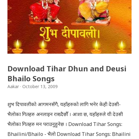
together since childhood. But in teenage they are
separated (as in the traditional story) and Lord
Krishna has to go away leaving Vindraban for
fulfilling the task for which he has taken birth.This
brings tragedy to Radha and all the people in
Vindraban. Radha waits for Krishna to arrive but he
seldom does. She is stubborn to go meet Krishna.
Download Tihar Dhun and Deusi
Later she sets out as a Yogini in a long voyage to
Bhailo Songs
search self, leaving her parents. She is accompanied
Aakar
October 13, 2009
by her friend Bisakha everywhere she went. Radha
faces...
शुभ दिपावलीको आगमनसँगै, यहाँहरुको लागि भनेर केही देउसी-
भैलोका गितहरु अनलाइन राख्दैछौँ । आशा छ, यहाँहरुले यी देउसी
भैलोका गितहरु मन पराउनुहुनेछ । Download Tihar Songs:
Bhailini/Bhailo - भैलो Download Tihar Songs: Bhailini