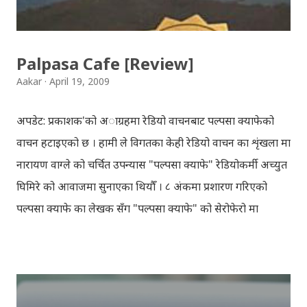
हार्दिक मंगलमय शुभकामना व्यक्त गर्दछौँ ।
Palpasa Cafe [Review]
Aakar
April 19, 2009
अपडेट: प्रकाशक'को अाग्रहमा रेडियो वाचनबाट पल्पसा क्याफेको
वाचन हटाइएको छ । हामी ले विगतका केही रेडियो वाचन का शृंखला मा
नारायण वाग्ले को चर्चित उपन्यास "पल्पसा क्याफे" रेडियोकर्मी अच्युत
घिमिरे को आवाजमा सुनाएका थियौँ । ८ अंकमा प्रशारण गरिएको
पल्पसा क्याफे का लेखक सँग "पल्पसा क्याफे" को सेरोफेरो मा
गरिएको कुराकानी राख्ने योजना हाम्रो थियो तर अन्तरवार्ता को रेकर्ड
अहिले फेला पार्न नसकिएकोले प्रशारण गर्न असमर्थ भएका छौँ, पछि
भेटिएको खण्डमा हामी अवश्य पनि राख्ने नै छौँ । हामीले भनिरहनुपर्दैन,
पल्पसा क्याफे एक उत्कृष्ट उपन्यास हो जसलाई ऐतिहासिक दस्तावेज