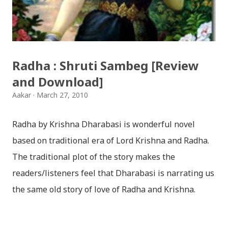
छोडिदेउ Download: रातो र चन्द्र सुर्य / raato ra chandra
surya (रचनाकार: गोपाल प्रसाद रिमाल, गायक: फत्तेमान, संगीत:
अम्बर गुरुङ) Download: सयथरि बाजा एउटै ताल / saya thari
baja - kutumba band (nepali dhun) Download: म
Radha : Shruti Sambeg [Review
मरेपनि मेरो देश बाँचिराखोस / ma marepan...
and Download]
Aakar
March 27, 2010
Radha by Krishna Dharabasi is wonderful novel
based on traditional era of Lord Krishna and Radha.
The traditional plot of the story makes the
readers/listeners feel that Dharabasi is narrating us
the same old story of love of Radha and Krishna.
However , the story based on the traditional plot it
portrays the modern era in a dramatic way such that