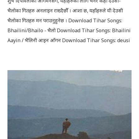
शुभ दिपावलीको आगमनसँगै, यहाँहरुको लागि भनेर केही देउसी-
भैलोका गितहरु अनलाइन राख्दैछौँ । आशा छ, यहाँहरुले यी देउसी
भैलोका गितहरु मन पराउनुहुनेछ । Download Tihar Songs:
Bhailini/Bhailo - भैलो Download Tihar Songs: Bhailini
Aayin / भैलिनी आइन आँगन Download Tihar Songs: deusi
re / देउसी रे Download Tihar Song: tiharai aayo lau
jhilimili / तिहारै आयो लौ झिलिमिली Download Tihar
Songs: diyo baali sanjh ko / दियो बाली साँझ को
Download: Tihar Dhun (Deusi,Bhailo)/ तिहार धुन(देउसी
भैलो)- सुरसुधा नोट: यी अपलोड गरिएका गितसंगितहरु व्यावसायिक
प्रायोजनको लागि प्रयोग नगर्न आग्रह गर्दछौँ । इन्टरनेटमा भेटिएका
गितहरुलाई हामीले यहाँ एकै ठाउँमा सजिलोको लागि राखिदिएको मात्र
हौँ । तपाई यदि यी गित संगितको सर्जक हुनुहुन्छ र गित संगित यहाँबाट
हटाउनुपर्ने भए जानकारी गराउनुहोला । फेरी एकपटक शुभ दिपावलीको