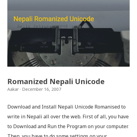
भन्दा पनि फरक नपर्ला । रेडियोवाचन को शृंखला मा यी सम्पुर्ण अंकहरु
उपलब्ध गराइदिनुहुने अच्युत घिमिरेलाई धेरै धेरै धन्यवाद । पल्पसा
क्याफे त सुनिसकियो, तर यहाँहरु ले पल्पसा क्याफेलाई कसरी
मुल्यांङ्कन गर्नुभयो थाहा छैन । खैर कुरो जेसुकै होस्, आज यहाँ म केही
साथिहरुको ब्लगमा प्रकाशित "पल्पसा क्याफे" बारे गरिएको
टिप्पणीहरु सहित उपस्थित भएको छु । साथिहरुको ब्लगमा प्रकाशित
भइसकेका कुराहरुलाई एकै ठाउँमा समेट्न...
Romanized Nepali Unicode
Aakar
December 16, 2007
Download and Install Nepali Unicode Romanised to
write in Nepali all over the web. First of all, you have
to Download and Run the Program on your computer.
Then, you have to do some settings on your