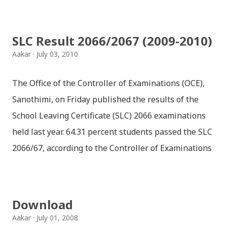
SLC Result 2066/2067 (2009-2010)
Aakar
July 03, 2010
The Office of the Controller of Examinations (OCE),
Sanothimi, on Friday published the results of the
School Leaving Certificate (SLC) 2066 examinations
held last year. 64.31 percent students passed the SLC
2066/67, according to the Controller of Examinations
(OCE) Sanothimi, Bhaktapur. We have uploaded SLC
Result 2066 in .pdf , .txt and in .zip file format for you.
Download the file and search your ‘symbol number’.
Download
Congratulations to all, who passed SLC this year. And
Aakar
July 01, 2008