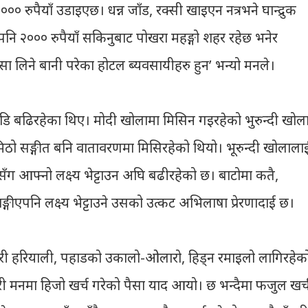
२००० रुपैयाँ उडाइएछ। धन्न जाँड, रक्सी खाइएन नत्रभने घान्द्रुक
खाएपनि २००० रुपैयाँ सकिनुबाट पोखरा महङ्गो शहर रहेछ भनेर
ा लिने बानी परेका होटल ब्यवसायीहरु हुन’ भन्यो मनले।
डि बढिरहेका थिए। मोदी खोलामा मिसिन गइरहेको भुरुन्दी खोला
ठो सङ्गीत बनि वातावरणमा मिसिरहेको थियो। भूरुन्दी खोलाला
गसँग आफ्नो लक्ष्य भेट्टाउन अघि बढीरहेको छ। बाटोमा कतै,
ङ्गीएपनि लक्ष्य भेट्टाउने उसको उत्कट अभिलाषा प्रेरणादाई छ।
री हरियाली, पहाडको उकालो-ओलारो, हिड्न रमाइलो लागिरहेक
 मनमा हिजो खर्च गरेको पैसा याद आयो। छ भन्दैमा फजुल खर्