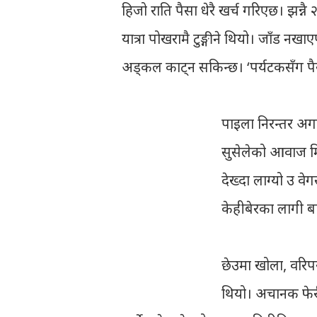
हिजो राति पैसा धेरै खर्च गरिएछ। झन्नै 
यात्रा पोखरामै टुङ्गीने थियो। जाँड न
अड्कल काट्न सकिन्छ। ‘पर्यटकसँग पैस
पाइला निरन्तर अग
सुसेलेको आवाज मि
देख्दा लाग्यो उ वे
केहीबेरका लागी बा
छेउमा खोला, वरिप
थियो। अचानक फेरी