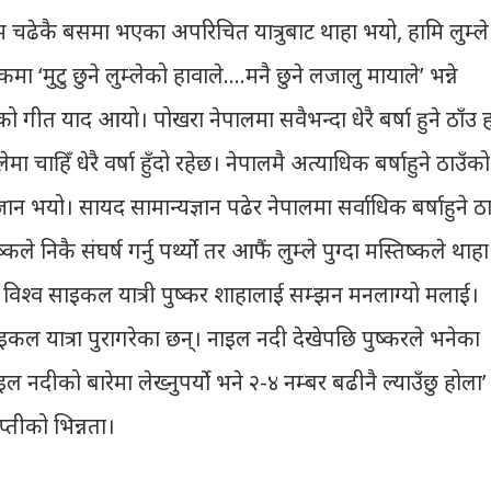
म चढेकै बसमा भएका अपरिचित यात्रुबाट थाहा भयो, हामि लुम्ले
ा ‘मुटु छुने लुम्लेको हावाले….मनै छुने लजालु मायाले’ भन्ने
को गीत याद आयो। पोखरा नेपालमा सवैभन्दा धेरै बर्षा हुने ठाँउ 
मा चाहिँ धेरै वर्षा हुँदो रहेछ। नेपालमै अत्याधिक बर्षाहुने ठाउँको
ान भयो। सायद सामान्यज्ञान पढेर नेपालमा सर्वाधिक बर्षाहुने ठा
ले निकै संघर्ष गर्नु पर्थ्यो तर आफैं लुम्ले पुग्दा मस्तिष्कले थाहा
 विश्व साइकल यात्री पुष्कर शाहालाई सम्झन मनलाग्यो मलाई।
साइकल यात्रा पुरागरेका छन्। नाइल नदी देखेपछि पुष्करले भनेका
ल नदीको बारेमा लेख्नुपर्यो भने २-४ नम्बर बढीनै ल्याउँछु होला’
ृप्तीको भिन्नता।