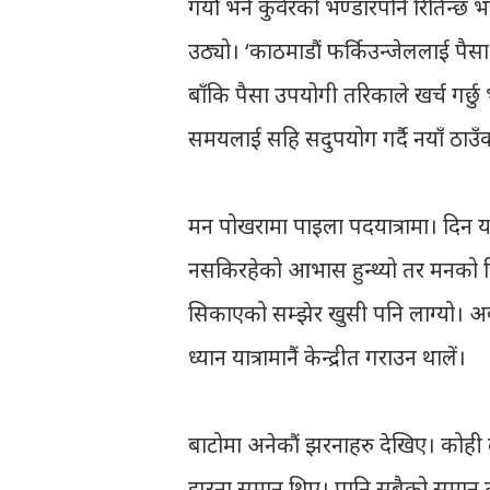
गर्यो भने कुवेरको भण्डारपनि रितिन्छ भ
उठ्यो। ‘काठमाडौं फर्किउन्जेललाई पैसा 
बाँकि पैसा उपयोगी तरिकाले खर्च गर्छ
समयलाई सहि सदुपयोग गर्दै नयाँ ठाउँक
मन पोखरामा पाइला पदयात्रामा। दिन यस
नसकिरहेको आभास हुन्थ्यो तर मनको चिन्
सिकाएको सम्झेर खुसी पनि लाग्यो। अब 
ध्यान यात्रामानैं केन्द्रीत गराउन थालें।
बाटोमा अनेकौं झरनाहरु देखिए। कोही
झरना समान थिए। पानि सबैको समान त