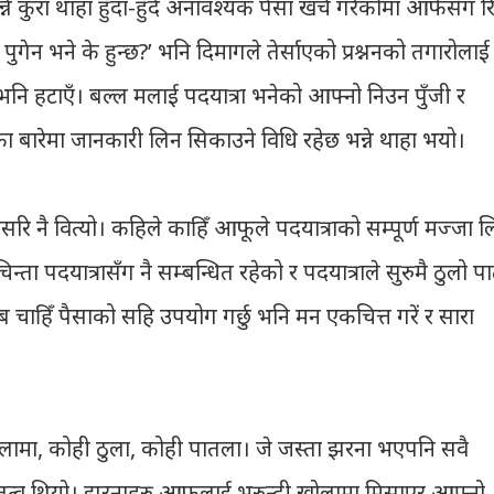
न्ने कुरा थाहा हुँदा-हुँदै अनावश्यक पैसा खर्च गरेकोमा आफैसँग 
पुगेन भने के हुन्छ?’ भनि दिमागले तेर्साएको प्रश्ननको तगारोलाई
ु भनि हटाएँ। बल्ल मलाई पदयात्रा भनेको आफ्नो निउन पुँजी र
ा बारेमा जानकारी लिन सिकाउने विधि रहेछ भन्ने थाहा भयो।
रि नै वित्यो। कहिले काहिँ आफूले पदयात्राको सम्पूर्ण मज्जा 
ता पदयात्रासँग नै सम्बन्धित रहेको र पदयात्राले सुरुमै ठुलो प
चाहिँ पैसाको सहि उपयोग गर्छु भनि मन एकचित्त गरें र सारा
 लामा, कोही ठुला, कोही पातला। जे जस्ता झरना भएपनि सवै
त्व थियो। झरनाहरु आफूलाई भूरुन्दी खोलामा मिसाएर आफ्नो