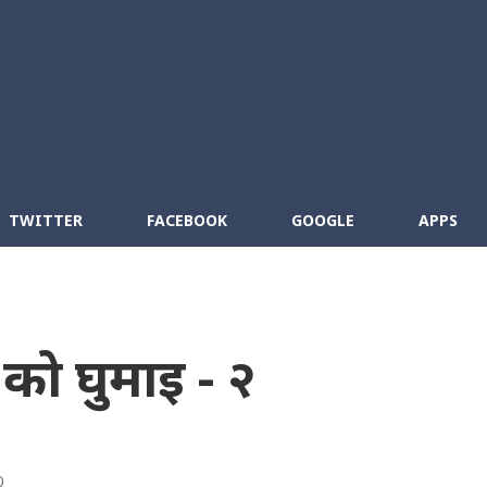
Skip to main content
cebook
RSS
TWITTER
FACEBOOK
GOOGLE
APPS
रुक को घुमाइ - २
0