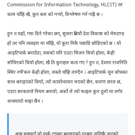
Commission for Information Technology, HLCIT) तर
काम चाँहि खै, कुन स्तर को गर्‍यो, विश्लेषण गर्न गाह्रै छ ।
हुन त यहाँ, गफ दिने गरेका छन्, सुचना प्रविधी देश विकास को मेरुदण्ड
हो तर पनि व्यवहार मा चाँहि, यो कुरा निकै पछाडि छोडिएको छ । यो
आइटिपार्क बनाउँदा, यसको पनि एउटा भिजन थियो होला, केही
सोचिएको थियो होला, खै ति कुराहरु कता गए ? हुन त, देशमा राजनिति
स्थिर नभै’कन केही होला, जस्तो चाँहि लाग्दैन । आइटिपार्क जुन सोचका
साथ बनाइएको थियो, त्यो कार्यान्वायन भएको छैन, कारण सरल छ,
एउटा सरकारले नियम बनायो, अर्को ले त्यो फाइल कुन दुलो मा लगेर
थन्क्यायो थाहा छैन ।
अझ भन्नुपर्दा यो पार्क टापुमा बनाइएको दरबार जत्तिकै भएको