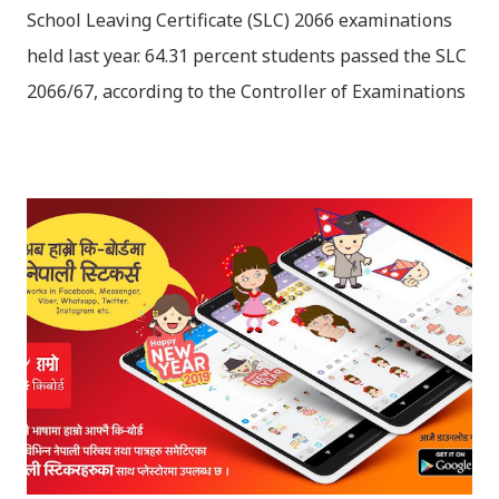
School Leaving Certificate (SLC) 2066 examinations
held last year. 64.31 percent students passed the SLC
2066/67, according to the Controller of Examinations
(OCE) Sanothimi, Bhaktapur. We have uploaded SLC
Result 2066 in .pdf , .txt and in .zip file format for you.
Download the file and search your ‘symbol number’.
Congratulations to all, who passed SLC this year. And
if you want to see your results with marks then, you
can follow THT (symbol no. and birth date required).
Download SLC Result 2066/2067 (2009-2010) :
REGULAR: EXEMPTED: Distinction --------------- First
division First division Second Division Second
Division Third Division Third Division Withheld
Withheld ...