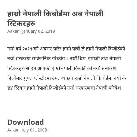
हाम्रो नेपाली किबोर्डमा अब नेपाली
स्टिकरहरु
Aakar
January 02, 2019
नयाँ वर्ष २०१९ को अवसर पारेर हाम्रो पात्रो ले हाम्रो नेपाली किबोर्डको
नयाँ संस्करण सार्वजनिक गरेकोछ । नयाँ थिम, इमोजी तथा नेपाली
स्टिकरहरु सहित आएको हाम्रो नेपाली किबोर्ड को नयाँ संस्करण
हिजोबाट गुगल प्लेस्टोरमा उपलब्ध छ । हाम्रो नेपाली किबोर्डमा नयाँ के
छ? स्टिकर हाम्रो नेपाली किबोर्डको नयाँ संस्करणमा नेपाली परिवेश
झल्काउने विभिन्न नेपाली पात्रहरु सहितको स्टिकरहरु राखिएकोछ ।
मेसेन्जर, भाइबर, ह्वाट्सएप, स्काइप, टेलिग्राम, फेसबुक, ट्विटर,
इन्स्टाग्राम आदि जुनसुकै एप्लिकेशनमा पनि प्रयोग गर्न मिल्ने यी नेपाली
Download
स्टिकरहरुले प्रयोगकर्तालाई नयाँ अनुभव दिनेछ । नेपाली पारा, हाम्रो
Aakar
July 01, 2008
साथी, नयाँ वर्ष, संगी, हाम्रो कान्छा, हाम्रो कान्छी, नक्कली, र बौचा व