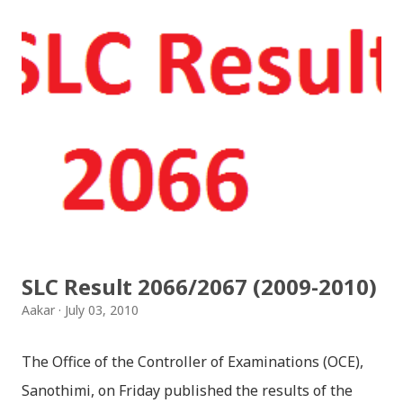
Songs: diyo baali sanjh ko / दियो बाली साँझ को
Download: Tihar Dhun (Deusi,Bhailo)/ तिहार धुन(देउसी
भैलो)- सुरसुधा नोट: यी अपलोड गरिएका गितसंगितहरु व्यावसायिक
प्रायोजनको लागि प्रयोग नगर्न आग्रह गर्दछौँ । इन्टरनेटमा भेटिएका
गितहरुलाई हामीले यहाँ एकै ठाउँमा सजिलोको लागि राखिदिएको मात्र
हौँ । तपाई यदि यी गित संगितको सर्जक हुनुहुन्छ र गित संगित यहाँबाट
हटाउनुपर्ने भए जानकारी गराउनुहोला । फेरी एकपटक शुभ दिपावलीको
हार्दिक मंगलमय शुभकामना व्यक्त गर्दछौँ ।
SLC Result 2066/2067 (2009-2010)
Aakar
July 03, 2010
The Office of the Controller of Examinations (OCE),
Sanothimi, on Friday published the results of the