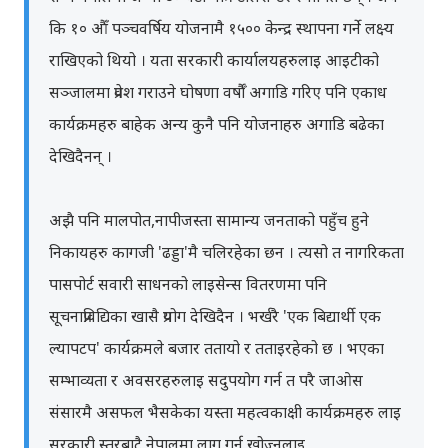
कि १० औँ पञ्चवर्षिय योजनामै १५०० केन्द्र स्थापना गर्ने लक्ष्य
राखिएको थियो । यता सरकारी कार्यालयहरुलाइ आइटीको
सञ्जालमा प्रवेश गराउने घोषणा वर्षौँ अगाडि गरिए पनि एकाध
कार्यक्रमहरु बाहेक अन्य कुनै पनि योजनाहरु अगाडि बढेका
देखिदैनन् ।
अझै पनि मालपोत,नापीजस्ता सामान्य जनताको पहुँच हुने
निकायहरु कागजी 'ढड्डा'मै चलिरहेका छन । त्यसो त नागरिकता
पासपोर्ट सवारी साधनको लाइसेन्स वितरणमा पनि
सूचनाप्रविद्यिका खासै प्रयोग देखिदैन । भर्खरै 'एक बिद्यार्थी एक
ल्यापटप' कार्यक्रमले बजार ततायो र तताइरहेको छ । भएका
सम्भाव्यता र अवसरहरुलाइ सदुपयोग गर्न त परै जाओस
संसारमै असफल भैसकेका यस्ता महत्वकाक्षी कार्यक्रमहरु लाइ
सरकारी स्तरबाटै नेपालमा लागू गर्न खोज्नुलाइ