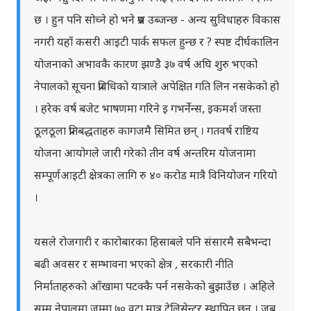
छ । हुन पनि सोच्ने हो भने प्रश्न उब्जन्छ - अन्य सुविधाहरु विकास
नगरी यहाँ कसरी आइटी पार्क सफल हुन्छ र ? स्पष्ट दीर्घकालिन
योजनाको अभावकै कारण झण्डै ३७ वर्ष अघि शुरु भएको
नेपालको सूचना प्रविधिको यात्राले अपेक्षित गति लिन नसकेको हो
। हरेक वर्ष बजेट भाषणमा गरिने इ गभर्नेन्स, इकमर्श जस्ता
ठूलठूला प्रतिबद्धताहरु कागजमै सिमित छन् । गतवर्ष राष्टिय
योजना आयोगले जारी गरेको तीन वर्ष अन्तरिम योजनामा
सम्पूर्णआइटी क्षेत्रका लागि रु ४० करोड मात्रै विनियोजन गरियो
।
यसले रोजगारी र कारोबारका हिसाबले पनि संसारमै सबैभन्दा
बढी अवसर र सम्भावना भएको क्षेत्र , सरकारी नीति
निर्माताहरुको आँखामा पटक्कै पर्न नसकेको बुझाउँछ । अहिले
सम्म नेपालमा जम्मा ७० वटा मात्र टेलिसेन्टर स्थापित छन् । जब