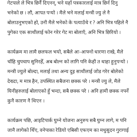
गेटपाले ले भित्र छिर्नै दिएनन्, भने यहाँ पत्रकारलाई मात्र छिर्न दिनु
भनेको छ । लौ, आपत पर्‍यो । मैले भने मलाई मन्त्री ज्यु ले नै
बोलाउनुभएको हो, उनी मैले भनेको के पत्याउँथे र ? अनि भित्र पहिले नै
पुगेका एक साथीलाई फोन गरेर गेट मा बोलाएँ, अनि भित्र छिरियो ।
कार्यक्रम मा लामै छलफल भयो, सबैले आ-आफ्नो धारणा राखे, मैले
चाँहि चुपचाप सुनिरहेँ, अब बोल्न को लागि पनि केही त थाहा हुनुपर्‍यो ।
मन्त्री ज्युले बोल्दा, मलाई तथा अन्य दुइ साथीलाई जोड गरेर बोलेको
देख्दा, म मात्र हैन, उपस्थित सबैजना छक्क परे । मन्त्री ज्यु ले, मैले
यिनीहरुलाई बोलाएको हुँ भन्दा, सबै छक्क परे । अनि हामी छक्क नपर्ने
कुनै कारण नै थिएन ।
कार्यक्रम पछि, आइटिपार्क घुम्ने योजना अनुरुप सबै घुम्न लागे, म पनि
जानै लागेको थिँए, वनेपाका रेडियो एबिसी एफएम का मधुसुदन गुरागाई