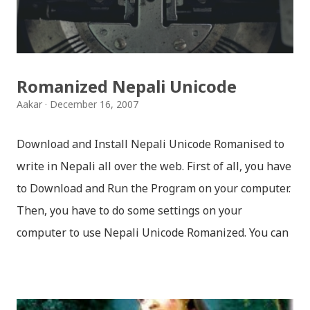
छोडिदेउ Download: रातो र चन्द्र सुर्य / raato ra chandra
surya (रचनाकार: गोपाल प्रसाद रिमाल, गायक: फत्तेमान, संगीत:
अम्बर गुरुङ) Download: सयथरि बाजा एउटै ताल / saya thari
baja - kutumba band (nepali dhun) Download: म
Romanized Nepali Unicode
मरेपनि मेरो देश बाँचिराखोस / ma marepan...
Aakar
December 16, 2007
Download and Install Nepali Unicode Romanised to
write in Nepali all over the web. First of all, you have
to Download and Run the Program on your computer.
Then, you have to do some settings on your
computer to use Nepali Unicode Romanized. You can
download Nepali Unicode Romanized from the
Madan Puraskar Pustakalaya website for free.
Install Nepali Unicode Romanized in Windows XP: