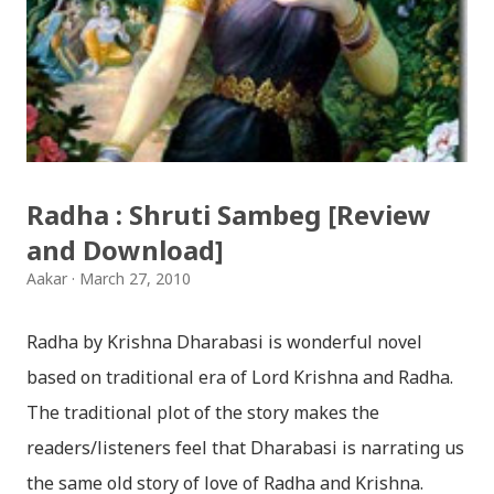
गितहरुलाई हामीले यहाँ एकै ठाउँमा सजिलोको लागि राखिदिएको मात्र
हौँ । तपाई यदि यी गित संगितको सर्जक हुनुहुन्छ र गित संगित यहाँबाट
हटाउनुपर्ने भए जानकारी गराउनुहोला । फेरी एकपटक शुभ दिपावलीको
हार्दिक मंगलमय शुभकामना व्यक्त गर्दछौँ ।
Radha : Shruti Sambeg [Review
and Download]
Aakar
March 27, 2010
Radha by Krishna Dharabasi is wonderful novel
based on traditional era of Lord Krishna and Radha.
The traditional plot of the story makes the
readers/listeners feel that Dharabasi is narrating us
the same old story of love of Radha and Krishna.