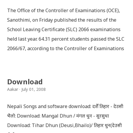
by her friend Bisakha everywhere she went. Radha
The Office of the Controller of Examinations (OCE),
faces...
Sanothimi, on Friday published the results of the
School Leaving Certificate (SLC) 2066 examinations
held last year. 64.31 percent students passed the SLC
2066/67, according to the Controller of Examinations
(OCE) Sanothimi, Bhaktapur. We have uploaded SLC
Result 2066 in .pdf , .txt and in .zip file format for you.
Download the file and search your ‘symbol number’.
Download
Congratulations to all, who passed SLC this year. And
Aakar
July 01, 2008
if you want to see your results with marks then, you
can follow THT (symbol no. and birth date required).
Nepali Songs and software download: दशैँ तिहार - देउसी
Download SLC Result 2066/2067 (2009-2010) :
भैलो: Download: Mangal Dhun / मंगल धुन - सुरसुधा
REGULAR: EXEMPTED: Distinction --------------- First
Download: Tihar Dhun (Deusi,Bhailo)/ तिहार धुन(देउसी