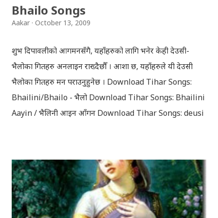
Bhailo Songs
Aakar
October 13, 2009
शुभ दिपावलीको आगमनसँगै, यहाँहरुको लागि भनेर केही देउसी-
भैलोका गितहरु अनलाइन राख्दैछौँ । आशा छ, यहाँहरुले यी देउसी
भैलोका गितहरु मन पराउनुहुनेछ । Download Tihar Songs:
Bhailini/Bhailo - भैलो Download Tihar Songs: Bhailini
Aayin / भैलिनी आइन आँगन Download Tihar Songs: deusi
re / देउसी रे Download Tihar Song: tiharai aayo lau
jhilimili / तिहारै आयो लौ झिलिमिली Download Tihar
Songs: diyo baali sanjh ko / दियो बाली साँझ को
Download: Tihar Dhun (Deusi,Bhailo)/ तिहार धुन(देउसी
भैलो)- सुरसुधा नोट: यी अपलोड गरिएका गितसंगितहरु व्यावसायिक
प्रायोजनको लागि प्रयोग नगर्न आग्रह गर्दछौँ । इन्टरनेटमा भेटिएका