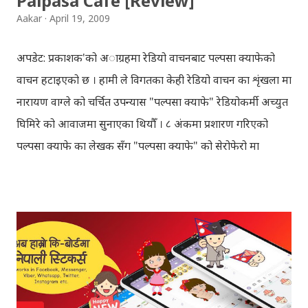
Palpasa Cafe [Review]
मरेपनि मेरो देश बाँचिराखोस / ma marepan...
Aakar
April 19, 2009
अपडेट: प्रकाशक'को अाग्रहमा रेडियो वाचनबाट पल्पसा क्याफेको
वाचन हटाइएको छ । हामी ले विगतका केही रेडियो वाचन का शृंखला मा
नारायण वाग्ले को चर्चित उपन्यास "पल्पसा क्याफे" रेडियोकर्मी अच्युत
घिमिरे को आवाजमा सुनाएका थियौँ । ८ अंकमा प्रशारण गरिएको
पल्पसा क्याफे का लेखक सँग "पल्पसा क्याफे" को सेरोफेरो मा
गरिएको कुराकानी राख्ने योजना हाम्रो थियो तर अन्तरवार्ता को रेकर्ड
अहिले फेला पार्न नसकिएकोले प्रशारण गर्न असमर्थ भएका छौँ, पछि
भेटिएको खण्डमा हामी अवश्य पनि राख्ने नै छौँ । हामीले भनिरहनुपर्दैन,
पल्पसा क्याफे एक उत्कृष्ट उपन्यास हो जसलाई ऐतिहासिक दस्तावेज
भन्दा पनि फरक नपर्ला । रेडियोवाचन को शृंखला मा यी सम्पुर्ण अंकहरु
उपलब्ध गराइदिनुहुने अच्युत घिमिरेलाई धेरै धेरै धन्यवाद । पल्पसा
क्याफे त सुनिसकियो, तर यहाँहरु ले पल्पसा क्याफेलाई कसरी