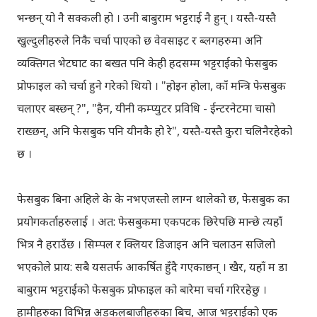
भन्छन् यो नै सक्कली हो । उनी बाबुराम भट्टराई नै हुन् । यस्तै-यस्तै
खुल्दुलीहरुले निकै चर्चा पाएको छ वेवसाइट र ब्लगहरुमा अनि
व्यक्तिगत भेटघाट का बखत पनि केही हदसम्म भट्टराईको फेसबुक
प्रोफाइल को चर्चा हुने गरेको थियो । "होइन होला, काँ मन्त्रि फेसबुक
चलाएर बस्छन् ?", "हैन, यीनी कम्प्युटर प्रविधि - ईन्टरनेटमा चासो
राख्छन्, अनि फेसबुक पनि यीनकै हो रे", यस्तै-यस्तै कुरा चलिनैरहेको
छ ।
फेसबुक बिना अहिले के के नभएजस्तो लाग्न थालेको छ, फेसबुक का
प्रयोगकर्ताहरुलाई । अत: फेसबुकमा एकपटक छिरेपछि मान्छे त्यहाँ
भित्र नै हराउँछ । सिम्पल र क्लियर डिजाइन अनि चलाउन सजिलो
भएकोले प्राय: सबै यसतर्फ आकर्षित हुँदै गएकाछन् । खैर, यहाँ म डा
बाबुराम भट्टराईको फेसबुक प्रोफाइल को बारेमा चर्चा गरिरहेछु ।
हामीहरुका विभिन्न अड्कलबाजीहरुका बिच, आज भट्टराईको एक