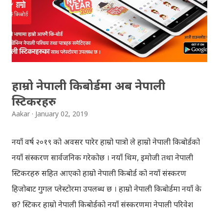
मुल्यांङ्कन गर्नुभयो थाहा छैन । खैर कुरो जेसुकै होस्, आज यहाँ म केही
साथिहरुको ब्लगमा प्रकाशित "पल्पसा क्याफे" बारे गरिएको
टिप्पणीहरु सहित उपस्थित भएको छु । साथिहरुको ब्लगमा प्रकाशित
भइसकेका कुराहरुलाई एकै ठाउँमा समेट्न...
हाम्रो नेपाली किबोर्डमा अब नेपाली
स्टिकरहरु
Aakar
January 02, 2019
नयाँ वर्ष २०१९ को अवसर पारेर हाम्रो पात्रो ले हाम्रो नेपाली किबोर्डको
नयाँ संस्करण सार्वजनिक गरेकोछ । नयाँ थिम, इमोजी तथा नेपाली
स्टिकरहरु सहित आएको हाम्रो नेपाली किबोर्ड को नयाँ संस्करण
हिजोबाट गुगल प्लेस्टोरमा उपलब्ध छ । हाम्रो नेपाली किबोर्डमा नयाँ के
छ? स्टिकर हाम्रो नेपाली किबोर्डको नयाँ संस्करणमा नेपाली परिवेश