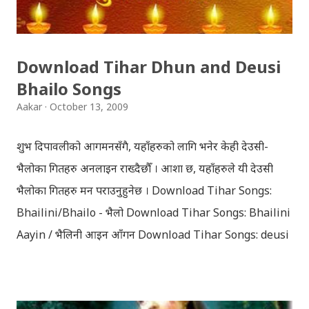
Download Tihar Dhun and Deusi
Bhailo Songs
Aakar
October 13, 2009
शुभ दिपावलीको आगमनसँगै, यहाँहरुको लागि भनेर केही देउसी-
भैलोका गितहरु अनलाइन राख्दैछौँ । आशा छ, यहाँहरुले यी देउसी
भैलोका गितहरु मन पराउनुहुनेछ । Download Tihar Songs:
Bhailini/Bhailo - भैलो Download Tihar Songs: Bhailini
Aayin / भैलिनी आइन आँगन Download Tihar Songs: deusi
re / देउसी रे Download Tihar Song: tiharai aayo lau
jhilimili / तिहारै आयो लौ झिलिमिली Download Tihar
Songs: diyo baali sanjh ko / दियो बाली साँझ को