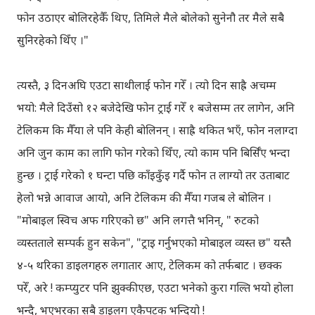
फोन उठाएर बोलिरहेकैँ थिए, तिमिले मैले बोलेको सुनेनौ तर मैले सबै
सुनिरहेको थिँए ।"
त्यस्तै, ३ दिनअघि एउटा साथीलाई फोन गरेँ । त्यो दिन साह्रै अचम्म
भयो: मैले दिउँसो १२ बजेदेखि फोन ट्राई गरेँ १ बजेसम्म तर लागेन, अनि
टेलिकम कि मैँया ले पनि केही बोलिनन् । साह्रै थकित भएँ, फोन नलाग्दा
अनि जुन काम का लागि फोन गरेको थिँए, त्यो काम पनि बिर्सिँए भन्दा
हुन्छ । ट्राई गरेको १ घन्टा पछि काँइकुँइ गर्दै फोन त लाग्यो तर उताबाट
हेलो भन्ने आवाज आयो, अनि टेलिकम की मैँया गजब ले बोलिन ।
"मोबाइल स्विच अफ गरिएको छ" अनि लगत्तै भनिन्, " रुटको
व्यस्तताले सम्पर्क हुन सकेन", "ट्राइ गर्नुभएको मोबाइल व्यस्त छ" यस्तै
४-५ थरिका डाइलगहरु लगातार आए, टेलिकम को तर्फबाट । छक्क
परेँ, अरे ! कम्प्युटर पनि झुक्कीएछ, एउटा भनेको कुरा गल्ति भयो होला
भन्दै, भएभरका सबै डाइलग एकैपटक भन्दियो !