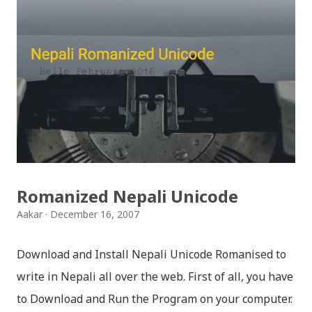
नगन / haina vane nepali navana - Gopal Yonjan
Download Patriotic Nepali Song: जहाँ छन् बुध्दका आँखा /
jaha chhan buddha ka aakha - bhaktaraj acharya
Download Patriotic Nepali Song: नेपालले के गर्यो मलाई, भन्न
छोडिदेउ Download: रातो र चन्द्र सुर्य / raato ra chandra
surya (रचनाकार: गोपाल प्रसाद रिमाल, गायक: फत्तेमान, संगीत:
अम्बर गुरुङ) Download: सयथरि बाजा एउटै ताल / saya thari
baja - kutumba band (nepali dhun) Download: म
Romanized Nepali Unicode
मरेपनि मेरो देश बाँचिराखोस / ma marepan...
Aakar
December 16, 2007
Download and Install Nepali Unicode Romanised to
write in Nepali all over the web. First of all, you have
to Download and Run the Program on your computer.