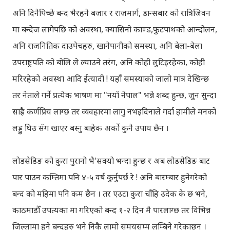
अनि दिनैपिच्छे बन्द भैरहने बजार र राजमार्ग, डान्सबार को रात्रिजिवन
मा बन्देज लागेपछि को अवस्था, क्यासिनो काण्ड,फुटपाथको आन्दोलन,
अनि राजनितिक दाउपेचहरु, खानेपानीको समस्या, अनि बेला-बेला
उपराष्ट्रपति को बोलि ले ल्याउने तरंग, अनि कोही लुटिइरहेका, कोही
मरिरहेको अवस्था आदि ईत्यादी ! यहाँ समस्याको जालो मात्र देखिन्छ
तर नेताले गर्ने प्रत्येक भाषण मा "नयाँ नेपाल" भन्ने शब्द हुन्छ, जुन सुन्दा
साह्रै कर्णप्रिय लाग्छ तर व्यवहारमा लागु नभइदिनाले गर्दा हामीले मनको
लड्डु घिउ सँग खाएर बस्नु बाहेक अर्को कुनै उपाय छैन ।
लोडसेडिङ को कुरा पुरानो भै'सक्यो भन्दा हुन्छ र अब लोडसेडिङ बाट
पार पाउन कम्तिमा पनि ४-५ वर्ष कुर्नुपर्छ रे ! अनि बारम्बार हुनेगरेको
बन्द को महिमा पनि कम छैन । तर एउटा कुरा चाँहि उदेक के छ भने,
काठमाडौँ उपत्यका मा गरिएको बन्द १-२ दिन मै पारलाग्छ तर विभिन्न
जिल्लामा हुने बन्दहरु भने निकै लामो समयसम्म लम्बिने गरेकाछन् ।