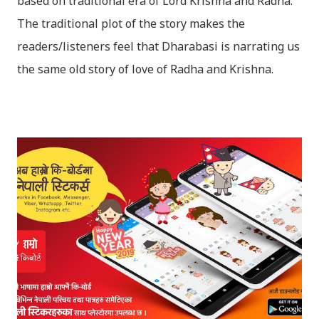
based on traditional era of Lord Krishna and Radha.
The traditional plot of the story makes the
readers/listeners feel that Dharabasi is narrating us
the same old story of love of Radha and Krishna.
However , the story based on the traditional plot it
portrays the modern era in a dramatic way such that
it speaks of so many hidden things that we will be
amazed while ending it up. Radha and Krishna are
the eternal lovers. Lord Krishna and Radha are
together since childhood. But in teenage they are
separated (as in the traditional story) and Lord
Krishna has to go away leaving Vindraban for
fulfilling the task for which he has taken birth.This
brings tragedy to Radha and all the people in