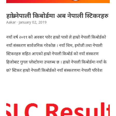
Vindraban. Radha waits for Krishna to arrive but he
seldom does. She is stubborn to go meet Krishna.
हाम्रो नेपाली किबोर्डमा अब नेपाली स्टिकरहरु
Later she sets out as a Yogini in a long voyage to
Aakar
January 02, 2019
search self, leaving her parents. She is accompanied
by her friend Bisakha everywhere she went. Radha
नयाँ वर्ष २०१९ को अवसर पारेर हाम्रो पात्रो ले हाम्रो नेपाली किबोर्डको
faces...
नयाँ संस्करण सार्वजनिक गरेकोछ । नयाँ थिम, इमोजी तथा नेपाली
स्टिकरहरु सहित आएको हाम्रो नेपाली किबोर्ड को नयाँ संस्करण
हिजोबाट गुगल प्लेस्टोरमा उपलब्ध छ । हाम्रो नेपाली किबोर्डमा नयाँ के
छ? स्टिकर हाम्रो नेपाली किबोर्डको नयाँ संस्करणमा नेपाली परिवेश
झल्काउने विभिन्न नेपाली पात्रहरु सहितको स्टिकरहरु राखिएकोछ ।
मेसेन्जर, भाइबर, ह्वाट्सएप, स्काइप, टेलिग्राम, फेसबुक, ट्विटर,
इन्स्टाग्राम आदि जुनसुकै एप्लिकेशनमा पनि प्रयोग गर्न मिल्ने यी नेपाली
स्टिकरहरुले प्रयोगकर्तालाई नयाँ अनुभव दिनेछ । नेपाली पारा, हाम्रो
साथी, नयाँ वर्ष, संगी, हाम्रो कान्छा, हाम्रो कान्छी, नक्कली, र बौचा व