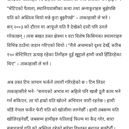
“भेटिएको पैताला, स्थानियवासीका कथा तथा अन्यकुराहरु बुझेपछि
यति को अस्तित्व थियो भन्ने कुरा बुझ्नैपर्छ” – ताकाहासी ले भने ।
सन् २००३ को दौरान मा आफूले यति नै देखेको दावी पनि उनले
गरेकाछन् । त्यस बखत उक्त क्षेत्रमा ९ वटा विशेष किसिमका क्यामराहरु
विभिन्न ठाउँमा जडान गरिएको थियो । “मैले अचम्मको दृश्य देखेँ, करिब
१५० सेन्टिमिटर ऊचाइ रहेका तिनीहरु दुई खुट्टाले हामी जस्तै हिँडिरहेका
थिए” – ताकाहासी ले भने ।
अब उक्त टिम जापान फर्कने तयारी गरिरहेको छ । टिम लिडर
ताकाहासीले भने- “समयको अभाव मा अहिले पनि खासै ठूलै काम भने
गर्न सकिएन, तर यो हाम्रो यति खोज्ने अभियान जारी रहनेछ । हामी
चाँडै नेपाल फर्केर फेरी यति को खोजीमा लाग्नेछौँ । हामी तबसम्म यति
खोजिरहनेछौँ, जबसम्म हामीहरु यतिलाई फिल्म मा कैद गरेर, सारा
संसारलाई यति को अस्तित्व रहेको बारेमा विश्वस्त बनाउन सक्दैनौँ ।