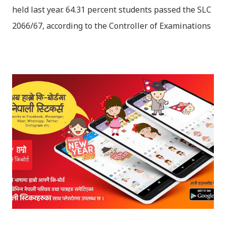
held last year. 64.31 percent students passed the SLC
2066/67, according to the Controller of Examinations
(OCE) Sanothimi, Bhaktapur. We have uploaded SLC
Result 2066 in .pdf , .txt and in .zip file format for you.
Download the file and search your ‘symbol number’.
Congratulations to all, who passed SLC this year. And
if you want to see your results with marks then, you
can follow THT (symbol no. and birth date required).
Download SLC Result 2066/2067 (2009-2010) :
REGULAR: EXEMPTED: Distinction --------------- First
division First division Second Division Second
Division Third Division Third Division Withheld
Withheld ...