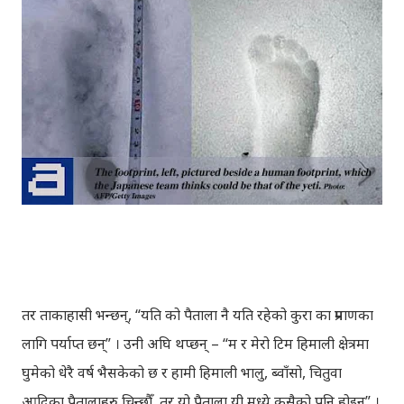
तर ताकाहासी भन्छन्, “यति को पैताला नै यति रहेको कुरा का प्रमाणका
लागि पर्याप्त छन्” । उनी अघि थप्छन् – “म र मेरो टिम हिमाली क्षेत्रमा
घुमेको धेरै वर्ष भैसकेको छ र हामी हिमाली भालु, ब्वाँसो, चितुवा
आदिका पैतालाहरु चिन्छौँ, तर यो पैताला यी मध्ये कसैको पनि होइन” ।