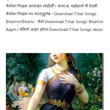
भैलोका गितहरु अनलाइन राख्दैछौँ । आशा छ, यहाँहरुले यी देउसी
भैलोका गितहरु मन पराउनुहुनेछ । Download Tihar Songs:
Bhailini/Bhailo - भैलो Download Tihar Songs: Bhailini
Aayin / भैलिनी आइन आँगन Download Tihar Songs: deusi
re / देउसी रे Download Tihar Song: tiharai aayo lau
jhilimili / तिहारै आयो लौ झिलिमिली Download Tihar
Songs: diyo baali sanjh ko / दियो बाली साँझ को
Download: Tihar Dhun (Deusi,Bhailo)/ तिहार धुन(देउसी
भैलो)- सुरसुधा नोट: यी अपलोड गरिएका गितसंगितहरु व्यावसायिक
प्रायोजनको लागि प्रयोग नगर्न आग्रह गर्दछौँ । इन्टरनेटमा भेटिएका
गितहरुलाई हामीले यहाँ एकै ठाउँमा सजिलोको लागि राखिदिएको मात्र
हौँ । तपाई यदि यी गित संगितको सर्जक हुनुहुन्छ र गित संगित यहाँबाट
हटाउनुपर्ने भए जानकारी गराउनुहोला । फेरी एकपटक शुभ दिपावलीको
हार्दिक मंगलमय शुभकामना व्यक्त गर्दछौँ ।