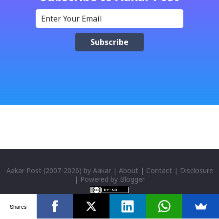
Download Patriotic Nepali Song: जहाँ छन् बुध्दका आँखा /
jaha chhan buddha ka aakha - bhaktaraj acharya
Download Patriotic Nepali Song: नेपालले के गर्यो मलाई, भन्न
छोडिदेउ Download: रातो र चन्द्र सुर्य / raato ra chandra
surya (रचनाकार: गोपाल प्रसाद रिमाल, गायक: फत्तेमान, संगीत:
अम्बर गुरुङ) Download: सयथरि बाजा एउटै ताल / saya thari
baja - kutumba band (nepali dhun) Download: म
मरेपनि मेरो देश बाँचिराखोस / ma marepan...
Aakar Post
(2007-
2026) by
Aakar
|
About
|
Contact
|
Disclosure
| Powered by
Blogger
Shares