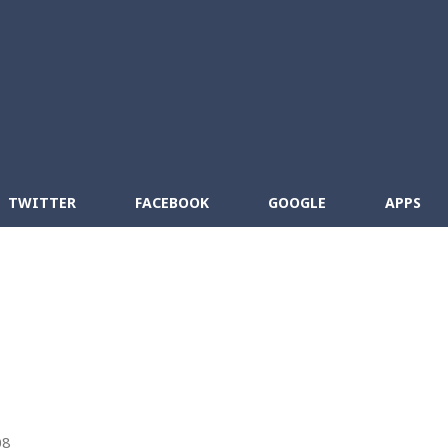
Skip to main content
cebook
RSS
TWITTER
FACEBOOK
GOOGLE
APPS
08