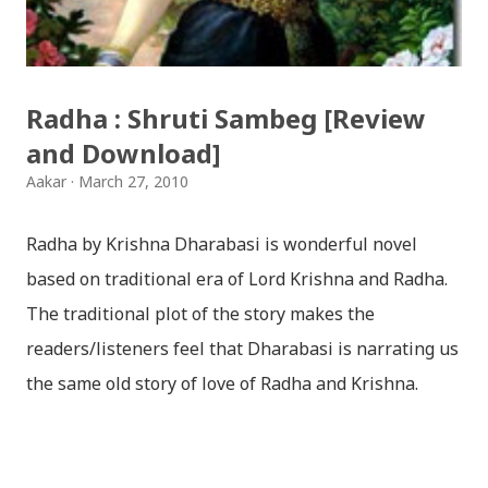
शुभकामना व्यक्त गर्दछौँ ।
Radha : Shruti Sambeg [Review
and Download]
Aakar
March 27, 2010
Radha by Krishna Dharabasi is wonderful novel
based on traditional era of Lord Krishna and Radha.
The traditional plot of the story makes the
readers/listeners feel that Dharabasi is narrating us
the same old story of love of Radha and Krishna.
However , the story based on the traditional plot it
portrays the modern era in a dramatic way such that