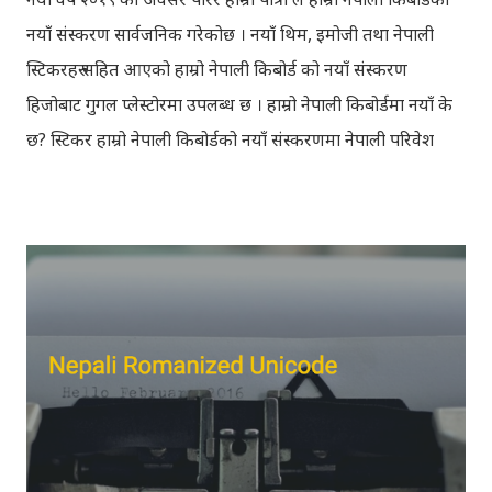
नयाँ संस्करण सार्वजनिक गरेकोछ । नयाँ थिम, इमोजी तथा नेपाली
स्टिकरहरु सहित आएको हाम्रो नेपाली किबोर्ड को नयाँ संस्करण
हिजोबाट गुगल प्लेस्टोरमा उपलब्ध छ । हाम्रो नेपाली किबोर्डमा नयाँ के
छ? स्टिकर हाम्रो नेपाली किबोर्डको नयाँ संस्करणमा नेपाली परिवेश
झल्काउने विभिन्न नेपाली पात्रहरु सहितको स्टिकरहरु राखिएकोछ ।
मेसेन्जर, भाइबर, ह्वाट्सएप, स्काइप, टेलिग्राम, फेसबुक, ट्विटर,
इन्स्टाग्राम आदि जुनसुकै एप्लिकेशनमा पनि प्रयोग गर्न मिल्ने यी नेपाली
स्टिकरहरुले प्रयोगकर्तालाई नयाँ अनुभव दिनेछ । नेपाली पारा, हाम्रो
साथी, नयाँ वर्ष, संगी, हाम्रो कान्छा, हाम्रो कान्छी, नक्कली, र बौचा व
मैचासमेत गरी आठ किसिमका स्टिकरहरु समावेश गरिएकोछ । हाम्रो
नेपाली किबोर्डको इमोजी खण्डमा गएर यी स्टिकरहरु प्रयोग गर्न सकिन्छ
। थिम हाम्रो नेपाली किबोर्डको यस संस्करणमा नयाँ किबोर्ड थिम पनि
थपिएको छ । हाम्रो नेपाली किबोर्डको सेटिङमा गएर आफूलाई मन पर्ने
थिम छान्न सकिन्छ । डार्क तथा लाइट गरेर हाललाई दुई डिजाइनमा