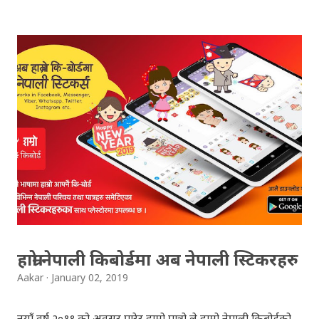
Result 2066 in .pdf , .txt and in .zip file format for you.
Download the file and search your ‘symbol number’.
Congratulations to all, who passed SLC this year. And
if you want to see your results with marks then, you
can follow THT (symbol no. and birth date required).
Download SLC Result 2066/2067 (2009-2010) :
REGULAR: EXEMPTED: Distinction --------------- First
division First division Second Division Second
Division Third Division Third Division Withheld
Withheld ...
हाम्रो नेपाली किबोर्डमा अब नेपाली स्टिकरहरु
Aakar
January 02, 2019
नयाँ वर्ष २०१९ को अवसर पारेर हाम्रो पात्रो ले हाम्रो नेपाली किबोर्डको