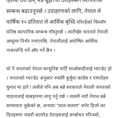
हितैषी देश छन् भन्ने बुझी ती देशहरुसँग व्यापारीक
सम्बन्ध बढाउनुपर्छ । उदाहरणको लागि, नेपाल ले
वार्षिक १० प्रतिशत ले आर्थिक बृध्दि
गरिरहेको चिनसँग
घनिष्ठ व्यापारिक सम्बन्ध गाँस्नुपर्छ । त्यतीखेर भारतले नेपाली
आफूमा निर्भर नभएपछि, नेपालीलाई अघोषित आर्थिक
नाकावन्दि गर्ने आँट गर्ने छैन ।
यो नै जनताको नेपाल कम्युनिष्ट पार्टि माओवादीलाई म्यान्डेट हो
। जनताको म्यान्डेट अनुसार नचलेरै बुर्जुवा कांग्रेस र एमालेहरु
चुनाव मा हारे ! त्यसैले पनि अब बन्ने सरकारले नेपाली जनताको
चाहनालाई व्यबहारमा लागु गर्नु पर्छ । त्यसमै नयाँ नेपाल बन्ने
सम्भावना लुकेको छ, अन्यथा “लाल-सलाम” भनेर हिजो का
दिनहरुमा जसरी कामरेड नेताहरुलाई सम्बोधन गरिन्थ्यो,