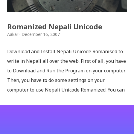
किबोर्ड थिम उपलब्ध छ । चलनचल्तिको “ब...
Romanized Nepali Unicode
Aakar
December 16, 2007
Download and Install Nepali Unicode Romanised to
write in Nepali all over the web. First of all, you have
to Download and Run the Program on your computer.
Then, you have to do some settings on your
computer to use Nepali Unicode Romanized. You can
download Nepali Unicode Romanized from the
Madan Puraskar Pustakalaya website for free.
Install Nepali Unicode Romanized in Windows XP:
Install: Run setup file; Go to control Panel; Open