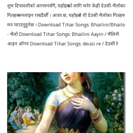
शुभ दिपावलीको आगमनसँगै, यहाँहरुको लागि भनेर केही देउसी-भैलोका
गितहरु अनलाइन राख्दैछौँ । आशा छ, यहाँहरुले यी देउसी भैलोका गितहरु
मन पराउनुहुनेछ । Download Tihar Songs: Bhailini/Bhailo
- भैलो Download Tihar Songs: Bhailini Aayin / भैलिनी
आइन आँगन Download Tihar Songs: deusi re / देउसी रे
Download Tihar Song: tiharai aayo lau jhilimili / तिहारै
आयो लौ झिलिमिली Download Tihar Songs: diyo baali
sanjh ko / दियो बाली साँझ को Download: Tihar Dhun
(Deusi,Bhailo)/ तिहार धुन(देउसी भैलो)- सुरसुधा नोट: यी अपलोड
गरिएका गितसंगितहरु व्यावसायिक प्रायोजनको लागि प्रयोग नगर्न आग्रह
गर्दछौँ । इन्टरनेटमा भेटिएका गितहरुलाई हामीले यहाँ एकै ठाउँमा
सजिलोको लागि राखिदिएको मात्र हौँ । तपाई यदि यी गित संगितको
सर्जक हुनुहुन्छ र गित संगित यहाँबाट हटाउनुपर्ने भए जानकारी
गराउनुहोला । फेरी एकपटक शुभ दिपावलीको हार्दिक मंगलमय