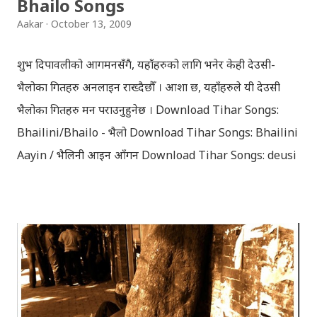
Bhailo Songs
search self, leaving her parents. She is accompanied
Aakar
October 13, 2009
by her friend Bisakha everywhere she went. Radha
faces...
शुभ दिपावलीको आगमनसँगै, यहाँहरुको लागि भनेर केही देउसी-
भैलोका गितहरु अनलाइन राख्दैछौँ । आशा छ, यहाँहरुले यी देउसी
भैलोका गितहरु मन पराउनुहुनेछ । Download Tihar Songs:
Bhailini/Bhailo - भैलो Download Tihar Songs: Bhailini
Aayin / भैलिनी आइन आँगन Download Tihar Songs: deusi
re / देउसी रे Download Tihar Song: tiharai aayo lau
jhilimili / तिहारै आयो लौ झिलिमिली Download Tihar
Songs: diyo baali sanjh ko / दियो बाली साँझ को
Download: Tihar Dhun (Deusi,Bhailo)/ तिहार धुन(देउसी
भैलो)- सुरसुधा नोट: यी अपलोड गरिएका गितसंगितहरु व्यावसायिक
प्रायोजनको लागि प्रयोग नगर्न आग्रह गर्दछौँ । इन्टरनेटमा भेटिएका
गितहरुलाई हामीले यहाँ एकै ठाउँमा सजिलोको लागि राखिदिएको मात्र