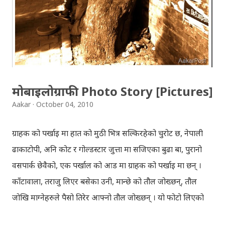
हौँ । तपाई यदि यी गित संगितको सर्जक हुनुहुन्छ र गित संगित यहाँबाट
हटाउनुपर्ने भए जानकारी गराउनुहोला । फेरी एकपटक शुभ दिपावलीको
हार्दिक मंगलमय शुभकामना व्यक्त गर्दछौँ ।
मोबाइलोग्राफी Photo Story [Pictures]
Aakar
October 04, 2010
ग्राहक को पर्खाइ मा हात को मुठी भित्र सल्किरहेको चुरोट छ, नेपाली
ढाकाटोपी, अनि कोट र गोल्डस्टार जुत्ता मा सजिएका बुढा बा, पुरानो
वसपार्क छेवैको, एक पर्खाल को आड मा ग्राहक को पर्खाइ मा छन् ।
काँटावाला, तराजु लिएर बसेका उनी, मान्छे को तौल जोख्छन्, तौल
जोखि माग्नेहरुले पैसो तिरेर आफ्नो तौल जोख्छन् । यो फोटो लिएको
समय नेपाली कांग्रेस को महाधिवेशन चल्दैथियो । बाटोभरि मान्छेहरु को