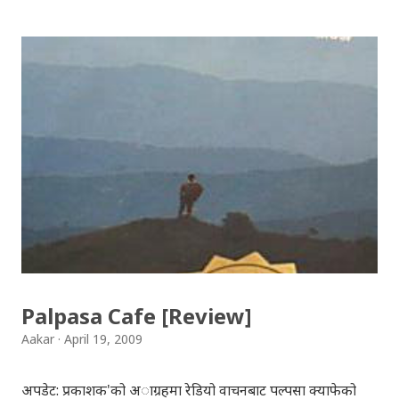
भिड थियो, तर यस्तो लाग्दैथ्यो यी बुढा बा लाई केही वास्ता थिएन । उनी
चुरोट तान्दै आफैँ मा हराइरहेका झैँ देखिन्थेँ । ढल्किँदो दिन त्रिपुरेश्वर मा
अवस्थित मन्दिर को फोटो खिच्दा, पश्चिम मा सूर्य डुब्न लागिसकेको
थियो । कोलाहाल को बिचमा उभिएको मन्दिर आफू मा चाँहि साह्रै शान्त
छ । पुल्चोक मा आयोजित लोकस २०१० हेरेर फर्किँदै गर्दा, थकाइ मार्ने
उद्देश्य ले यही मन्दिर मा एकछिन अडिएको थिँए । झोलुङ्गे पुल ललितपुर
बालकुमारी मा, मनोहरा खोला माथि रहेको झोलुंङ्गे पुल ! यो फोटो
खिच्दा, मौसम सफा थिएन, हल्का वर्षा भइरहेथ्यो । त्यसदिन केही
साथिहरु को साथ मा, नयाँ वानेश्वर, शंखमुल हुँदै यो झोलुङ्गे पुल तरेर,
बालकुमारी हु...
Palpasa Cafe [Review]
Aakar
April 19, 2009
अपडेट: प्रकाशक'को अाग्रहमा रेडियो वाचनबाट पल्पसा क्याफेको