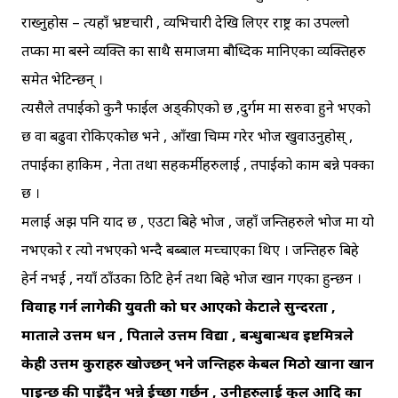
राख्नुहोस – त्यहाँ भ्रष्टचारी , व्यभिचारी देखि लिएर राष्ट्र का उपल्लो
तप्का मा बस्ने व्यक्ति का साथै समाजमा बौध्दिक मानिएका व्यक्तिहरु
समेत भेटिन्छन् ।
त्यसैले तपाईको कुनै फाईल अड्कीएको छ ,दुर्गम मा सरुवा हुने भएको
छ वा बढुवा रोकिएकोछ भने , आँखा चिम्म गरेर भोज खुवाउनुहोस् ,
तपाईका हाकिम , नेता तथा सहकर्मीहरुलाई , तपाईको काम बन्ने पक्का
छ ।
मलाई अझ पनि याद छ , एउटा बिहे भोज , जहाँ जन्तिहरुले भोज मा यो
नभएको र त्यो नभएको भन्दै बब्बाल मच्चाएका थिए । जन्तिहरु बिहे
हेर्न नभई , नयाँ ठाँउका ठिटि हेर्न तथा बिहे भोज खान गएका हुन्छन ।
विवाह गर्न लागेकी युवती को घर आएको केटाले सुन्दरता ,
माताले उत्तम धन , पिताले उत्तम विद्या , बन्धुबान्धव इष्टमित्रले
केही उत्तम कुराहरु खोज्छन् भने जन्तिहरु केबल मिठो खाना खान
पाइन्छ की पाइँदैन भन्ने ईच्छा गर्छन , उनीहरुलाई कुल आदि का