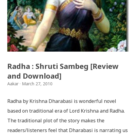
jaha chhan buddha ka aakha - bhaktaraj acharya
Download Patriotic Nepali Song: नेपालले के गर्यो मलाई, भन्न
छोडिदेउ Download: रातो र चन्द्र सुर्य / raato ra chandra
surya (रचनाकार: गोपाल प्रसाद रिमाल, गायक: फत्तेमान, संगीत:
अम्बर गुरुङ) Download: सयथरि बाजा एउटै ताल / saya thari
baja - kutumba band (nepali dhun) Download: म
Radha : Shruti Sambeg [Review
मरेपनि मेरो देश बाँचिराखोस / ma marepan...
and Download]
Aakar
March 27, 2010
Radha by Krishna Dharabasi is wonderful novel
based on traditional era of Lord Krishna and Radha.
The traditional plot of the story makes the
readers/listeners feel that Dharabasi is narrating us