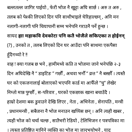
बल्लतल्ल जागिर पाईयो , फेरी भोज नै खुट्टा अघि सार्छ । अरु त अरु ,
तलब को पेश्की लिएको दिन पनि साथीभाइले घेरिहाल्छन् , अनि मन
नलागी-नलागी पनि चियापानी सम्म भनेपनि गराउनै पर्ने हुन्छ ।
सायद
हाम्रा महाकवि देवकोटा पनि कतै भोजैले सकिएका त होईनन्
(?)
, उनको त , तलब लिएको दिन घर आउँदा पनि साथमा एकपैसा
हुँदैनथ्यो रे !!
वाह ! क्या गजब छ भने , हामीमध्ये कति त भोजमा जाने भनेपछि २-३
दिन अघिदेखि नै “ डाइटिङ ” गर्छौँ , अथवा भनौँ “ व्रत्त ” नै बस्छौँ । त्यस्तै
घर को एकजनालाई बोलाएको भएपनि कार्ड मा आफैँले “चु” लेखेर
निम्तो मान्न पुग्छौँ , स-परिवार , घरको एकछाक खाना बचाउँदै ।
हाम्रो देशमा बैंक डुवाउने देखि लिएर , नेता , अभिनेता , सेनापति , मन्त्री
, प्रधानमन्त्री , सबैजना नै भोज मनाउन खप्पिस छन् । अनि त्यही खबर ,
त्यही भोज को चर्चा चल्छ , सातैभरी रेडियो , टेलिभिजन र पत्रपत्रिका मा
। त्यस्ता प्रतिष्ठित मानिने व्यक्ति का भोज मा जानुभयोभने , याद