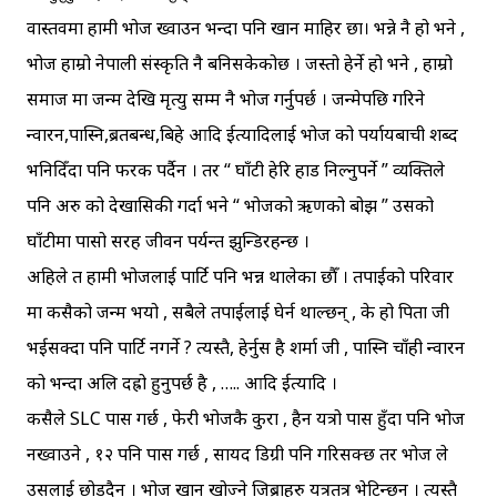
वास्तवमा हामी भोज ख्वाउन भन्दा पनि खान माहिर छौं। भन्ने नै हो भने ,
भोज हाम्रो नेपाली संस्कृति नै बनिसकेकोछ । जस्तो हेर्ने हो भने , हाम्रो
समाज मा जन्म देखि मृत्यु सम्म नै भोज गर्नुपर्छ । जन्मेपछि गरिने
न्वारन,पास्नि,ब्रतबन्ध,बिहे आदि ईत्यादिलाई भोज को पर्यायबाची शब्द
भनिदिँदा पनि फरक पर्दैन । तर “ घाँटी हेरि हाड निल्नुपर्ने ” व्यक्तिले
पनि अरु को देखासिकी गर्दा भने “ भोजको ऋणको बोझ ” उसको
घाँटीमा पासो सरह जीवन पर्यन्त झुन्डिरहन्छ ।
अहिले त हामी भोजलाई पार्टि पनि भन्न थालेका छौँ । तपाईको परिवार
मा कसैको जन्म भयो , सबैले तपाईलाई घेर्न थाल्छन् , के हो पिता जी
भईसक्दा पनि पार्टि नगर्ने ? त्यस्तै, हेर्नुस है शर्मा जी , पास्नि चाँही न्वारन
को भन्दा अलि दह्रो हुनुपर्छ है , ….. आदि ईत्यादि ।
कसैले SLC पास गर्छ , फेरी भोजकै कुरा , हैन यत्रो पास हुँदा पनि भोज
नख्वाउने , १२ पनि पास गर्छ , सायद डिग्री पनि गरिसक्छ तर भोज ले
उसलाई छोड्दैन । भोज खान खोज्ने जिब्राहरु यत्रतत्र भेटिन्छन । त्यस्तै