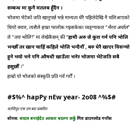
सम्बन्ध मा कुनै मतलब हुँदैन ।
भोजमा भेटेको जति खानुपर्छ भन्ने मान्यता धेरै पहिलेदेखि नै चलिआएको
थियो क्यार, त्यसैले हाम्रा परलोक गइसकेका व्यङ्ग्यकार “
भैरव अर्याल
”
ले “
जय भोलि
!” मा लेखेकैछन् की “
हामी अरु जे कुरा गर्न पनि भोलि
भन्छौँ तर खान चाहिँ कहिले भोलि भन्दैनौँ , बरु धेरै खाएर विसन्चो
हुने भयो भने पनि औषधी खाउँला भनेर भोजमा भेटेजति सबै
हसुर्छौँ
।”
हाम्रो यो भोजको संस्कृति प्रति गर्व गरौँ ।
#$%^ hapPy nEw year- 2o08 ^%$#
कान्तिपुर एफ एम बाट प्रसारित
बोनस:
बादल बनाईदेउ आकार बदल्न सकुँ
गित डाउनलोड गर्नोस