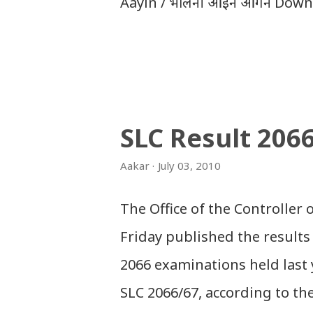
Aayin / भैलिनी आइन आँगन Downl
Download Tihar Song: tiharai a
Download Tihar Songs: diyo ba
Download: Tihar Dhun (Deusi,Bha
अपलोड गरिएका गितसंगितहरु व्यावसायिक
SLC Result 206
इन्टरनेटमा भेटिएका गितहरुलाई हामीले
Aakar
July 03, 2010
। तपाई यदि यी गित संगितको सर्जक हुन
गराउनुहोला । फेरी एकपटक शुभ दिपावल
The Office of the Controller
Friday published the results 
2066 examinations held last 
SLC 2066/67, according to th