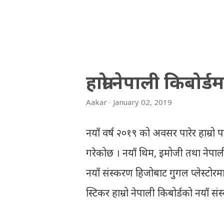
Sanothimi, Bhaktapur. We hav
and in .zip file format for y
‘symbol number’. Congratulat
And if you want to see your 
हाम्रो नेपाली किबोर
THT (symbol no. and birth d
Aakar
January 02, 2019
2066/2067 (2009-2010) : REGUL
First division First division
नयाँ वर्ष २०१९ को अवसर पारेर हाम्रो पा
Division Third Division Withh
गरेकोछ । नयाँ थिम, इमोजी तथा नेपाल
नयाँ संस्करण हिजोबाट गुगल प्लेस्टोरमा
स्टिकर हाम्रो नेपाली किबोर्डको नयाँ स
पात्रहरु सहितको स्टिकरहरु राखिएकोछ । 