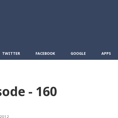
Skip to main content
cebook
RSS
TWITTER
FACEBOOK
GOOGLE
APPS
sode - 160
 2012