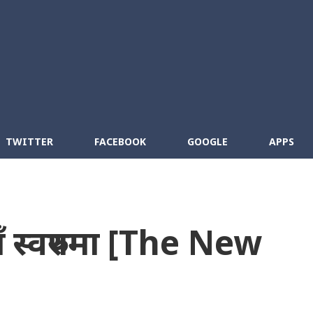
Skip to main content
cebook
RSS
TWITTER
FACEBOOK
GOOGLE
APPS
ँ स्वरुपमा [The New