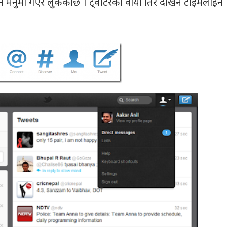
मेनुमा गएर लुकेकोछ । ट्वीटरको वाँया तिर देखिने टाइमलाईन