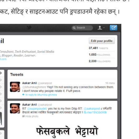
टकट, सेटिङ् र साइटनआउट पनि ड्रपडाउनमै रहेका छन् ।