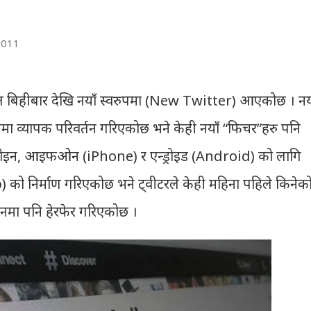
2011
र गत बिहीबार देखि नयाँ स्वरुपमा (New Twitter) आएकोछ । नय
 व्यापक परिवर्तन गरिएकोछ भने केही नयाँ “फिचर”हरु पनि
र होइन, आइफओन (iPhone) र एन्ड्रोइड (Android) को लागि
को निर्माण गरिएकोछ भने ट्वीटरले केही महिना पहिले किनेक
मा पनि हेरफेर गरिएकोछ ।