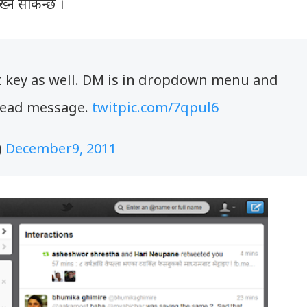
ख्न सकिन्छ ।
 key as well. DM is in dropdown menu and
nread message.
twitpic.com/7qpul6
)
December9, 2011