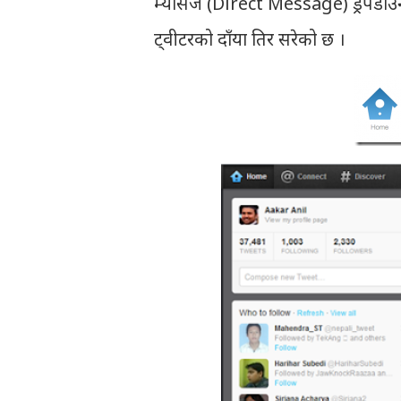
म्यासेज (Direct Message) ड्रपडाउन 
ट्वीटरको दाँया तिर सरेको छ ।