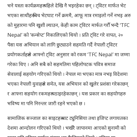
भने यस्ता कार्यक्रमहरु पहिले देखि नै भइरहेका छन् । ट्विटर मार्फत भेट
भएका साथीहरु बिच भेटघाट गर्ने क्रममै, आफू मात्र रमाइलो गर्ने नभइ अरु
को मुहारमा पनि खुशी ल्याउन, केही काम ट्विटर मार्फत गरौँ भन्दै ‘TFC
Nepal’ को ‘कन्सेप्ट’ निकालिएको थियो । प्रति ट्विट गरे वापत, २०
पैसा यस अभियान को लागि छुट्याउने सहमति गर्दै नेपाली ट्विटर
प्रयोगकर्ताहरुले आफ्नो ट्विट अनुसार को रकम ‘TFC Nepal’ मा जम्मा
गरेका थिए । अनि सबै को सहमतिमा पहिलोपटक पवित्र समाज
सेवालाई सहयोग गरिएको थियो । नेपाल मा भएका मात्र नभइ विदेशमा
भएका नेपाली युवाहरुले समेत, यस अभियान को खुलेर प्रशंसा गरेकाछन्
र आफ्ना सहयोग रकमहरु पठाइरहेकाछन् । यस प्रकार का सहयोगहरु
भविष्य मा पनि निरन्तर जारी रहने भएको छ ।
सामाजिक सञ्जाल का साइटहरु बाट ट्युनिसिया तथा इजिप्ट लगायतका
देशमा आन्दोलन गरिएको थियो । भर्खरै जापानमा आएको सुनामी को