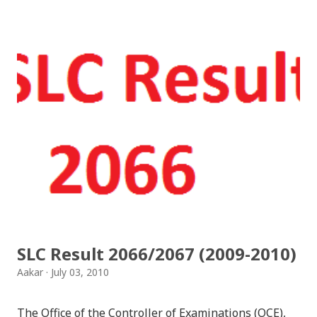
आयो लौ झिलिमिली Download Tihar Songs: diyo baali
sanjh ko / दियो बाली साँझ को Download: Tihar Dhun
(Deusi,Bhailo)/ तिहार धुन(देउसी भैलो)- सुरसुधा नोट: यी अपलोड
गरिएका गितसंगितहरु व्यावसायिक प्रायोजनको लागि प्रयोग नगर्न आग्रह
गर्दछौँ । इन्टरनेटमा भेटिएका गितहरुलाई हामीले यहाँ एकै ठाउँमा
सजिलोको लागि राखिदिएको मात्र हौँ । तपाई यदि यी गित संगितको
सर्जक हुनुहुन्छ र गित संगित यहाँबाट हटाउनुपर्ने भए जानकारी
गराउनुहोला । फेरी एकपटक शुभ दिपावलीको हार्दिक मंगलमय
शुभकामना व्यक्त गर्दछौँ ।
SLC Result 2066/2067 (2009-2010)
Aakar
July 03, 2010
The Office of the Controller of Examinations (OCE),