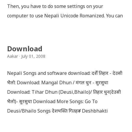
Then, you have to do some settings on your
computer to use Nepali Unicode Romanized. You can
download Nepali Unicode Romanized from the
Madan Puraskar Pustakalaya website for free.
Install Nepali Unicode Romanized in Windows XP:
Download
Install: Run setup file; Go to control Panel; Open
Aakar
July 01, 2008
Language and Regional settings; Open Regional
Language Options; Go to Language Options & tick on
Nepali Songs and software download: दशैँ तिहार - देउसी
check box (install files..... Thai, instal....east
भैलो: Download: Mangal Dhun / मंगल धुन - सुरसुधा
Asian...languages): Click apply-it might ask for
Download: Tihar Dhun (Deusi,Bhailo)/ तिहार धुन(देउसी
windows CD: Insert CD or you can directly copy
भैलो)- सुरसुधा Download More Songs: Go To
"i386" files too; And install all: then you have done;
Deusi/Bhailo Songs देशभक्ति गितहरु / Deshbhakti
Click for details; Then click add a tab; A new popup
Download Patriotic Nepali Song: नेपाली नेपाल को माया छ
will appear: Select "Sanskrit" in the first box; Select
कि छैन / nepali nepal ko maya chha ki chhaina - Gopal