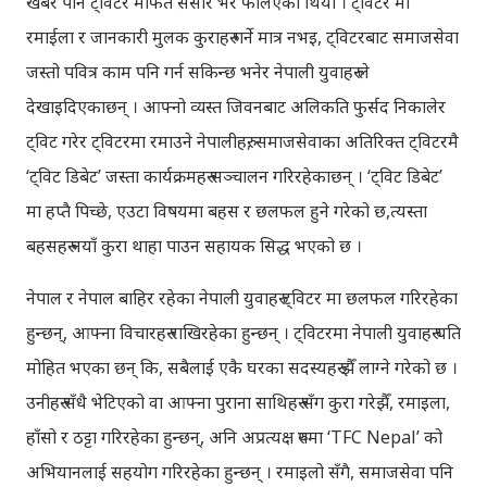
खबर पनि ट्विटर मार्फत संसार भर फैलिएको थियो । ट्विटर मा
रमाईला र जानकारी मुलक कुराहरु गर्ने मात्र नभइ, ट्विटरबाट समाजसेवा
जस्तो पवित्र काम पनि गर्न सकिन्छ भनेर नेपाली युवाहरु ले
देखाइदिएकाछन् । आफ्नो व्यस्त जिवनबाट अलिकति फुर्सद निकालेर
ट्विट गरेर ट्विटरमा रमाउने नेपालीहरु, समाजसेवाका अतिरिक्त ट्विटरमै
‘ट्विट डिबेट’ जस्ता कार्यक्रमहरु सञ्चालन गरिरहेकाछन् । ‘ट्विट डिबेट’
मा हप्तै पिच्छे, एउटा विषयमा बहस र छलफल हुने गरेको छ,त्यस्ता
बहसहरु नयाँ कुरा थाहा पाउन सहायक सिद्ध भएको छ ।
नेपाल र नेपाल बाहिर रहेका नेपाली युवाहरु ट्विटर मा छलफल गरिरहेका
हुन्छन्, आफ्ना विचारहरु राखिरहेका हुन्छन् । ट्विटरमा नेपाली युवाहरु यति
मोहित भएका छन् कि, सबैलाई एकै घरका सदस्यहरु झैँ लाग्ने गरेको छ ।
उनीहरु सँधै भेटिएको वा आफ्ना पुराना साथिहरु सँग कुरा गरेझैँ, रमाइला,
हाँसो र ठट्टा गरिरहेका हुन्छन्, अनि अप्रत्यक्ष रुपमा ‘TFC Nepal’ को
अभियानलाई सहयोग गरिरहेका हुन्छन् । रमाइलो सँगै, समाजसेवा पनि