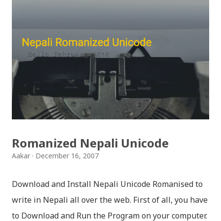
स्टिकरहरुले प्रयोगकर्तालाई नयाँ अनुभव दिनेछ । नेपाली पारा, हाम्रो
साथी, नयाँ वर्ष, संगी, हाम्रो कान्छा, हाम्रो कान्छी, नक्कली, र बौचा व
मैचासमेत गरी आठ किसिमका स्टिकरहरु समावेश गरिएकोछ । हाम्रो
नेपाली किबोर्डको इमोजी खण्डमा गएर यी स्टिकरहरु प्रयोग गर्न सकिन्छ
। थिम हाम्रो नेपाली किबोर्डको यस संस्करणमा नयाँ किबोर्ड थिम पनि
थपिएको छ । हाम्रो नेपाली किबोर्डको सेटिङमा गएर आफूलाई मन पर्ने
थिम छान्न सकिन्छ । डार्क तथा लाइट गरेर हाललाई दुई डिजाइनमा
किबोर्ड थिम उपलब्ध छ । चलनचल्तिको “ब...
Romanized Nepali Unicode
Aakar
December 16, 2007
Download and Install Nepali Unicode Romanised to
write in Nepali all over the web. First of all, you have
to Download and Run the Program on your computer.