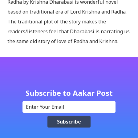
Radha by Krishna Dharabasi is wonderful novel
based on traditional era of Lord Krishna and Radha.
The traditional plot of the story makes the
readers/listeners feel that Dharabasi is narrating us
the same old story of love of Radha and Krishna.
However , the story based on the traditional plot it
portrays the modern era in a dramatic way such that
it speaks of so many hidden things that we will be
amazed while ending it up. Radha and Krishna are
the eternal lovers. Lord Krishna and Radha are
Subscribe to Aakar Post
together since childhood. But in teenage they are
separated (as in the traditional story) and Lord
Krishna has to go away leaving Vindraban for
fulfilling the task for which he has taken birth.This