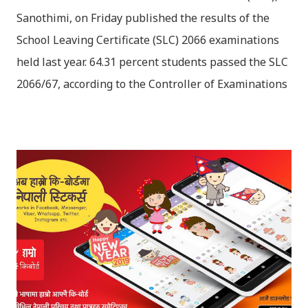
Sanothimi, on Friday published the results of the
School Leaving Certificate (SLC) 2066 examinations
held last year. 64.31 percent students passed the SLC
2066/67, according to the Controller of Examinations
(OCE) Sanothimi, Bhaktapur. We have uploaded SLC
Result 2066 in .pdf , .txt and in .zip file format for you.
Download the file and search your ‘symbol number’.
Congratulations to all, who passed SLC this year. And
if you want to see your results with marks then, you
can follow THT (symbol no. and birth date required).
Download SLC Result 2066/2067 (2009-2010) :
REGULAR: EXEMPTED: Distinction --------------- First
division First division Second Division Second
Division Third Division Third Division Withheld