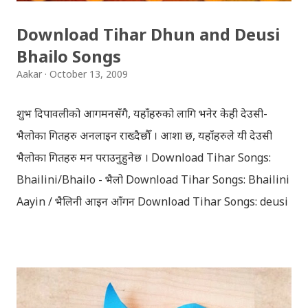
Download Tihar Dhun and Deusi
Bhailo Songs
Aakar
October 13, 2009
शुभ दिपावलीको आगमनसँगै, यहाँहरुको लागि भनेर केही देउसी-
भैलोका गितहरु अनलाइन राख्दैछौँ । आशा छ, यहाँहरुले यी देउसी
भैलोका गितहरु मन पराउनुहुनेछ । Download Tihar Songs:
Bhailini/Bhailo - भैलो Download Tihar Songs: Bhailini
Aayin / भैलिनी आइन आँगन Download Tihar Songs: deusi
re / देउसी रे Download Tihar Song: tiharai aayo lau
jhilimili / तिहारै आयो लौ झिलिमिली Download Tihar
Songs: diyo baali sanjh ko / दियो बाली साँझ को
Download: Tihar Dhun (Deusi,Bhailo)/ तिहार धुन(देउसी