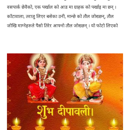
वसपार्क छेवैको, एक पर्खाल को आड मा ग्राहक को पर्खाइ मा छन् ।
काँटावाला, तराजु लिएर बसेका उनी, मान्छे को तौल जोख्छन्, तौल
जोखि माग्नेहरुले पैसो तिरेर आफ्नो तौल जोख्छन् । यो फोटो लिएको
समय नेपाली कांग्रेस को महाधिवेशन चल्दैथियो । बाटोभरि मान्छेहरु को
भिड थियो, तर यस्तो लाग्दैथ्यो यी बुढा बा लाई केही वास्ता थिएन । उनी
चुरोट तान्दै आफैँ मा हराइरहेका झैँ देखिन्थेँ । ढल्किँदो दिन त्रिपुरेश्वर मा
अवस्थित मन्दिर को फोटो खिच्दा, पश्चिम मा सूर्य डुब्न लागिसकेको
थियो । कोलाहाल को बिचमा उभिएको मन्दिर आफू मा चाँहि साह्रै शान्त
छ । पुल्चोक मा आयोजित लोकस २०१० हेरेर फर्किँदै गर्दा, थकाइ मार्ने
उद्देश्य ले यही मन्दिर मा एकछिन अडिएको थिँए । झोलुङ्गे पुल ललितपुर
बालकुमारी मा, मनोहरा खोला माथि रहेको झोलुंङ्गे पुल ! यो फोटो
खिच्दा, मौसम सफा थिएन, हल्का वर्षा भइरहेथ्यो । त्यसदिन केही
साथिहरु को साथ मा, नयाँ वानेश्वर, शंखमुल हुँदै यो झोलुङ्गे पुल तरेर,
बालकुमारी हु...