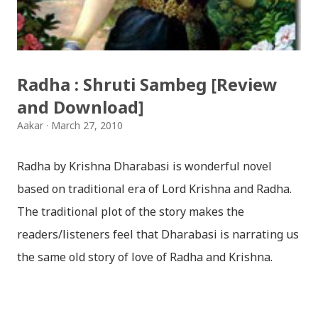
surya (रचनाकार: गोपाल प्रसाद रिमाल, गायक: फत्तेमान, संगीत:
अम्बर गुरुङ) Download: सयथरि बाजा एउटै ताल / saya thari
baja - kutumba band (nepali dhun) Download: म
Radha : Shruti Sambeg [Review
मरेपनि मेरो देश बाँचिराखोस / ma marepan...
and Download]
Aakar
March 27, 2010
Radha by Krishna Dharabasi is wonderful novel
based on traditional era of Lord Krishna and Radha.
The traditional plot of the story makes the
readers/listeners feel that Dharabasi is narrating us
the same old story of love of Radha and Krishna.
However , the story based on the traditional plot it
portrays the modern era in a dramatic way such that