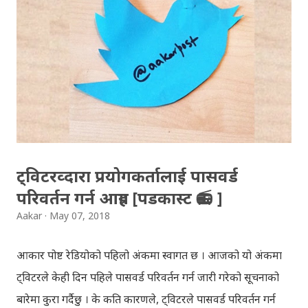
भैलो)- सुरसुधा नोट: यी अपलोड गरिएका गितसंगितहरु व्यावसायिक
प्रायोजनको लागि प्रयोग नगर्न आग्रह गर्दछौँ । इन्टरनेटमा भेटिएका
गितहरुलाई हामीले यहाँ एकै ठाउँमा सजिलोको लागि राखिदिएको मात्र
हौँ । तपाई यदि यी गित संगितको सर्जक हुनुहुन्छ र गित संगित यहाँबाट
हटाउनुपर्ने भए जानकारी गराउनुहोला । फेरी एकपटक शुभ दिपावलीको
हार्दिक मंगलमय शुभकामना व्यक्त गर्दछौँ ।
ट्विटरव्दारा प्रयोगकर्तालाई पासवर्ड
परिवर्तन गर्न आग्रह [पडकास्ट 📻 ]
Aakar
May 07, 2018
आकार पोष्ट रेडियोको पहिलो अंकमा स्वागत छ । आजको यो अंकमा
ट्विटरले केही दिन पहिले पासवर्ड परिवर्तन गर्न जारी गरेको सूचनाको
बारेमा कुरा गर्दैछु । के कति कारणले, ट्विटरले पासवर्ड परिवर्तन गर्न