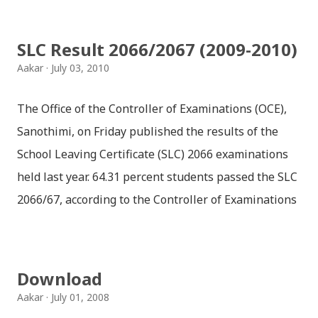
SLC Result 2066/2067 (2009-2010)
Aakar
July 03, 2010
The Office of the Controller of Examinations (OCE),
Sanothimi, on Friday published the results of the
School Leaving Certificate (SLC) 2066 examinations
held last year. 64.31 percent students passed the SLC
2066/67, according to the Controller of Examinations
(OCE) Sanothimi, Bhaktapur. We have uploaded SLC
Result 2066 in .pdf , .txt and in .zip file format for you.
Download the file and search your ‘symbol number’.
Download
Congratulations to all, who passed SLC this year. And
Aakar
July 01, 2008
if you want to see your results with marks then, you