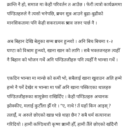
क्रान्ति नै हो, समाज मा केही परिवर्तन त आउँछ । फेरी त्यत्रो कार्यक्रममा
पण्डितहरुले नै त्यसो भनेपछि, प्रवचन सुन्न आउने बुढा-बुढीको
मानसिकतामा पनि केही सकरात्मक प्रभाव जरुर पार्छ नै ।
अब बिहान देखि बेलुका सम्म प्रवचन हुन्थ्यो । अनि बिच बिचमा १-२
घण्टा को विश्राम हुन्थ्यो, खाना खान को लागि । सबै भक्तजनहरु त्यहीँ
नै बिहान को भोजन गर्थे अनि पण्डितजीहरु पनि त्यहीँ नै भान्सा गर्थे ।
एकदिन भान्सा मा मान्छे को कमी भो, सबैलाई खाना खुवाउन अलि हम्मे
हम्मे नै पर्ने देखेर म भान्सा मा पसेँ अनि खाना पस्किएका थालहरु
पण्डितजीहरुका सामुन्नेमा राखिदिँए । केही पण्डितहरु अचानक
झोक्कीए, मलाई कुटौँला झैँ गरे । “ए, नाथे ! तँ यहाँ किन आइस् ?
तलाईँ, म अरुले छोएको खान्न भन्ने थाहा छैन ? सबै धर्म सत्यानाश
गरिदियो । हामी कण्ठिधारी कृष्ण प्रणामी हौँ, हामी तैँले छोएको खाँदैनौ