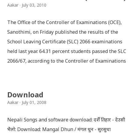
Aakar
July 03, 2010
The Office of the Controller of Examinations (OCE),
Sanothimi, on Friday published the results of the
School Leaving Certificate (SLC) 2066 examinations
held last year. 64.31 percent students passed the SLC
2066/67, according to the Controller of Examinations
(OCE) Sanothimi, Bhaktapur. We have uploaded SLC
Result 2066 in .pdf , .txt and in .zip file format for you.
Download the file and search your ‘symbol number’.
Download
Congratulations to all, who passed SLC this year. And
Aakar
July 01, 2008
if you want to see your results with marks then, you
can follow THT (symbol no. and birth date required).
Nepali Songs and software download: दशैँ तिहार - देउसी
Download SLC Result 2066/2067 (2009-2010) :
भैलो: Download: Mangal Dhun / मंगल धुन - सुरसुधा