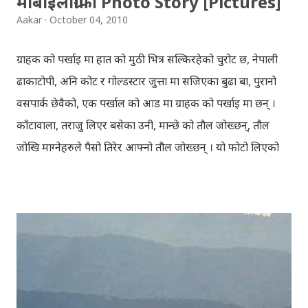
मोबाइलोग्राफी Photo Story [Pictures]
Aakar
October 04, 2010
ग्राहक को पर्खाइ मा हात को मुठी भित्र सल्किरहेको चुरोट छ, नेपाली
ढाकाटोपी, अनि कोट र गोल्डस्टार जुत्ता मा सजिएका बुढा बा, पुरानो
वसपार्क छेवैको, एक पर्खाल को आड मा ग्राहक को पर्खाइ मा छन् ।
काँटावाला, तराजु लिएर बसेका उनी, मान्छे को तौल जोख्छन्, तौल
जोखि माग्नेहरुले पैसो तिरेर आफ्नो तौल जोख्छन् । यो फोटो लिएको
समय नेपाली कांग्रेस को महाधिवेशन चल्दैथियो । बाटोभरि मान्छेहरु को
भिड थियो, तर यस्तो लाग्दैथ्यो यी बुढा बा लाई केही वास्ता थिएन । उनी
चुरोट तान्दै आफैँ मा हराइरहेका झैँ देखिन्थेँ । ढल्किँदो दिन त्रिपुरेश्वर मा
अवस्थित मन्दिर को फोटो खिच्दा, पश्चिम मा सूर्य डुब्न लागिसकेको
थियो । कोलाहाल को बिचमा उभिएको मन्दिर आफू मा चाँहि साह्रै शान्त
छ । पुल्चोक मा आयोजित लोकस २०१० हेरेर फर्किँदै गर्दा, थकाइ मार्ने
उद्देश्य ले यही मन्दिर मा एकछिन अडिएको थिँए । झोलुङ्गे पुल ललितपुर