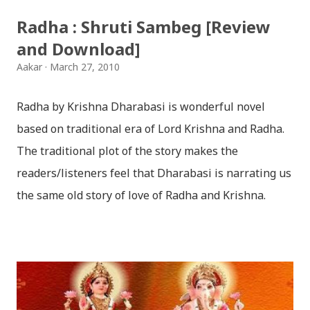
baja - kutumba band (nepali dhun) Download: म
Radha : Shruti Sambeg [Review
मरेपनि मेरो देश बाँचिराखोस / ma marepan...
and Download]
Aakar
March 27, 2010
Radha by Krishna Dharabasi is wonderful novel
based on traditional era of Lord Krishna and Radha.
The traditional plot of the story makes the
readers/listeners feel that Dharabasi is narrating us
the same old story of love of Radha and Krishna.
However , the story based on the traditional plot it
portrays the modern era in a dramatic way such that
it speaks of so many hidden things that we will be
amazed while ending it up. Radha and Krishna are
the eternal lovers. Lord Krishna and Radha are