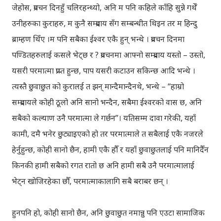
जेहोस, प्रवचन दिनहुँ चलिरहन्थ्यो, अनि म पनि कहिले काँहि सुन्ने गर्थेँ
उनीहरुका कुराहरु, म कुनै सम्प्रदाय सँग सम्बन्धीत थिइन तर म हिन्दु
ब्राम्‍हण थिँए ।
म पनि सबैका ईश्वर एकै हुन् भन्थे । प्रवचन दिनमा
पण्डितहरुलाई कसले भेट्छ र ? प्रवचनमा आफ्नो सम्प्रदाय यस्तो – उस्तो,
यसरी परमात्मा प्राप्त हुन्छ, पाप यसरी कटाउन सकिन्छ आदि भन्थे ।
त्यस्तै छुवाछुत को कुरालई त झन् मान्दैमान्दैनथे, भन्थे – “हाम्रो
सम्प्रदायले कोही ठूलो अनि सानो भन्दैन, सबैमा ईश्वरको वास छ, अनि
सबैको कल्याण उनै परमात्मा ले गर्छन”। यतिसम्म दावा गरेकी, यहाँ
कामी, दमै भनेर छुट्याइएको हो तर परमात्माले त सबैलाई एकै नजरले
हेर्नुहुन्छ, कोही सानो छैन, हामी एकै हौँ र यहाँ छुवाछुतलाई पनि मानिदैँन
किनकी हामी सबैको रगत रातो छ अनि हामी सबै उनै परमात्मालाई
भेट्न खोजिरहेका छौँ, परमात्माकालागि सबै बराबर छन् ।
हुनपनि हो, कोही सानो छैन, अनि छुवाछुत नमान्नु पनि एउटा सामाजिक