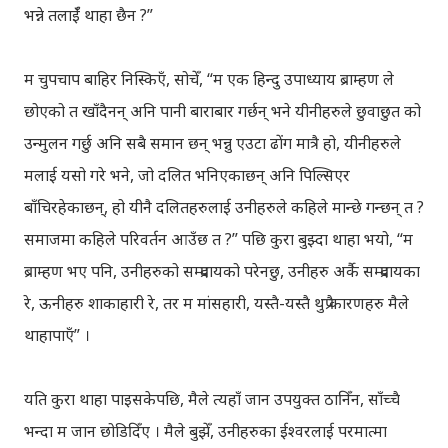
भन्ने तलाईँ थाहा छैन ?”
म चुपचाप बाहिर निस्किएँ, सोचेँ, “म एक हिन्दु उपाध्याय ब्राम्हण ले
छोएको त खाँदैनन् अनि पानी बाराबार गर्छन् भने यीनीहरुले छुवाछुत को
उन्मुलन गर्छु अनि सबै समान छन् भन्नु एउटा ढोंग मात्रै हो, यीनीहरुले
मलाई यसो गरे भने, जो दलित भनिएकाछन् अनि पिल्सिएर
बाँचिरहेकाछन्, हो यीनै दलितहरुलाई उनीहरुले कहिले मान्छे गन्छन् त ?
समाजमा कहिले परिवर्तन आउँछ त ?” पछि कुरा बुझ्दा थाहा भयो, “म
ब्राम्‍हण भए पनि, उनीहरुको सम्प्रदायको परेनछु, उनीहरु अर्कै सम्प्रदायका
रे, ऊनीहरु शाकाहारी रे, तर म मांसहारी, यस्तै-यस्तै थुप्रै कारणहरु मैले
थाहापाएँ” ।
यति कुरा थाहा पाइसकेपछि, मैले त्यहाँ जान उपयुक्त ठानिँन, साँच्चै
भन्दा म जान छोडिदिँए । मैले बुझेँ, उनीहरुका ईश्वरलाई परमात्मा