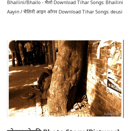
Bhailini/Bhailo - भैलो Download Tihar Songs: Bhailini
Aayin / भैलिनी आइन आँगन Download Tihar Songs: deusi
re / देउसी रे Download Tihar Song: tiharai aayo lau
jhilimili / तिहारै आयो लौ झिलिमिली Download Tihar
Songs: diyo baali sanjh ko / दियो बाली साँझ को
Download: Tihar Dhun (Deusi,Bhailo)/ तिहार धुन(देउसी
भैलो)- सुरसुधा नोट: यी अपलोड गरिएका गितसंगितहरु व्यावसायिक
प्रायोजनको लागि प्रयोग नगर्न आग्रह गर्दछौँ । इन्टरनेटमा भेटिएका
गितहरुलाई हामीले यहाँ एकै ठाउँमा सजिलोको लागि राखिदिएको मात्र
हौँ । तपाई यदि यी गित संगितको सर्जक हुनुहुन्छ र गित संगित यहाँबाट
हटाउनुपर्ने भए जानकारी गराउनुहोला । फेरी एकपटक शुभ दिपावलीको
हार्दिक मंगलमय शुभकामना व्यक्त गर्दछौँ ।