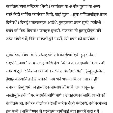
कार्यक्रम त्यस मन्दिरमा थियो । कार्यक्रम या अर्थात पुराण या अन्य
यस्तै केही धार्मिक कार्यक्रम थियो, जहाँ ठूला – ठूला पण्डितजीहरु प्रवचन
दिनेगर्थे । दिनहुँ भक्तजनहरु आउँथे, गुरुहरुका प्रवचन सुन्थे, फर्कन्थे ।
प्रवचन को बिच-बिचमा भजनहरु हुन्थ्यो, भजनमा ती बुढाबुढीहरु पनि
उठेर नाच्ने गर्थे, निकै रमाइलो हुने गर्थ्यो, त्यो प्रवचन को कार्यक्रम ।
मुख्य रुपमा प्रवचनमा पण्डितहरुले सबै का ईश्वर एकै हुन् भनेका
भएपनि, आफ्नै सम्प्रदायलाई माथि देखाउँथे, अरु का दाजोँमा । आफ्नो
सम्प्रदाय ठूलो र विशाल छ भन्थे । तर यसो भन्दैमा त्यहाँ, हिन्दु, मुस्लिम,
ईशाइ धर्मआदिलाई होच्याउने काम भने भएको थिएन । मात्र यही
सनातन हिन्दु धर्म का हामी एक सम्प्रदाय हौँ भन्थे, तर आफूलाई
जस्तोसुकै तर्क दिएर भएपनि माथि पार्थे । उदाहरणका लागि, प्रणामी को
कार्यक्रम मा, उनीहरु गोलोक र राजी बाहेक केही भन्दैनथे, उनै परमात्मा
हुन भन्थे । अनि वैष्णव ले परमात्मा हामीलाई मात्र प्राप्तहुने कुरा गर्थे ।