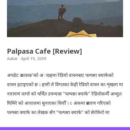
बालकुमारी मा, मनोहरा खोला माथि रहेको झोलुंङ्गे पुल ! यो फोटो
खिच्दा, मौसम सफा थिएन, हल्का वर्षा भइरहेथ्यो । त्यसदिन केही
साथिहरु को साथ मा, नयाँ वानेश्वर, शंखमुल हुँदै यो झोलुङ्गे पुल तरेर,
बालकुमारी हु...
Palpasa Cafe [Review]
Aakar
April 19, 2009
अपडेट: प्रकाशक'को अाग्रहमा रेडियो वाचनबाट पल्पसा क्याफेको
वाचन हटाइएको छ । हामी ले विगतका केही रेडियो वाचन का शृंखला मा
नारायण वाग्ले को चर्चित उपन्यास "पल्पसा क्याफे" रेडियोकर्मी अच्युत
घिमिरे को आवाजमा सुनाएका थियौँ । ८ अंकमा प्रशारण गरिएको
पल्पसा क्याफे का लेखक सँग "पल्पसा क्याफे" को सेरोफेरो मा
गरिएको कुराकानी राख्ने योजना हाम्रो थियो तर अन्तरवार्ता को रेकर्ड