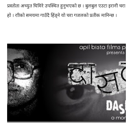
प्रस्तोता अच्युत घिमिरे उपस्थित हुनुभएको छ । बुलबुल एउटा इरानी चरा
हो । रात्रीको समयमा गाउँदै हिंड्‍ने यो चरा गजलको प्रतीक मानिन्छ ।
इरानदेखि नेपाल सम्मको यात्रा गरेकी बुलबुल, नेपालका लागि नौलो हैन ।
यो सर्वव्यापी छ । गजलका रागहरु जहाँ जहाँ अलापिन्छन्, त्यहीं त्यहीं
यसको उपस्थिति रहन्छ । प्रेम, विरह, उत्साह, उमंग अनि थुप्रै मनका
संवेगहरु बुलबुलले समेट्‍छ । बुलबुल सुन्न थालेपछि हामी सबै एउटा
समूहमा समेटिन्छौं र बुलबुल भित्र आफैंले आफ्‍नो नाम दिन्छौं -
बुलबुललियन । हामी यहाँ एकाकार भएर लाग्छौं, गजलको भावनात्मक
सहवासमा । " एउटा प्रेमको बिरुवा हामी रोप्छौं.....युग युग सम्म लगाएर
यो प्रीतलाई अमर गर्छौँ।" Bulbul is a Radio Program (a gajal
program). Thanks to BULBUL Team for bringing
such a wonderful program.You can directly send your
suggestion, comments & even your gajal to:
bulbul[at]unn....