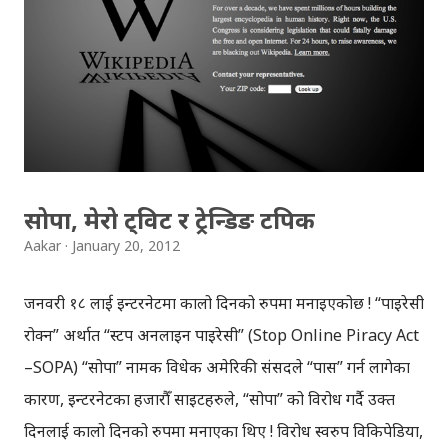
खासै हेर्न मन लाग्दैन ! कि त पुराना हिन्दी चलचित्र हेर्छु, कि त नयाँ हेर्छु !
अहिले पनि पुराना हिन्दी चलचित्र खोजेर हेर्छु, अझ राज कपुर, गुरु दत्तको
चलचित्र त खोजी खोजी नै हेर्छु, त्यसबाहेक अमोल पालेकरका कमेडी
चलचित्र पनि निकै मन पर्छ ! नेपाली चलचित्रको हकमा भने, अहिले बन्ने
नेपाली चलचित्र भन्दा पहिलेका चलचित्र नै मनपर...
सोपा, मेरो ट्विट र ट्रेन्डिङ टपिक
Aakar
January 20, 2012
जनवरी १८ लाई इन्टरनेटमा कालो दिनको रुपमा मनाइएकोछ ! “पाइरेसी
रोक्न” अर्थात “स्टप अनलाइन पाइरेसी” (Stop Online Piracy Act
–SOPA) “सोपा” नामक विधेक अमेरिकी संसदले “पास” गर्न लागेका
कारण, इन्टरनेटका हजारौँ साइटहरुले, “सोपा” को विरोध गर्दै उक्त
दिनलाई कालो दिनको रुपमा मनाएका थिए ! विरोध स्वरुप विकिपेडिया,