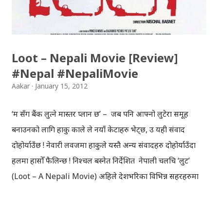
such a wonderful program.You can directly send your
suggestion, comments & even your gajal to:
bulbul[at]unn.c...
Loot – Nepali Movie [Review]
#Nepal #NepaliMovie
Aakar
January 15, 2012
‘म सँग बैंक लुत्ने मास्तर प्लान छ’ – जब पनि आफ्नो लुटेरा समूह
बनाउनको लागि हाकु काले ले नयाँ केटाहरु भेट्छ, उ यही संवाद
दोहोर्याउँछ ! नेवारी लवजमा हाकुले यस्तै अन्य संवादहरु दोहोर्याउँदा
हलमा हासोँ फैलिन्छ ! निश्चल बस्नेत निर्देशित नेपाली चलचित्र ‘लुट’
(Loot – A Nepali Movie) अहिले देशभरिका विभिन्न सहरहरुमा
प्रदर्शन भइरहेको छ! “लुट”को कथा नौलो होइन ! कथा साधारणछ, हाकु
काले नामक व्यक्तिले चाँडै धनि बन्ने सपना बुन्छ, र बैंक लुट्नको लागि