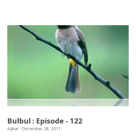
हुनुभएको छ । बुलबुल एउटा इरानी चरा हो । रात्रीको समयमा गाउँदै
हिंड्‍ने यो चरा गजलको प्रतीक मानिन्छ । इरानदेखि नेपाल सम्मको यात्रा
गरेकी बुलबुल, नेपालका लागि नौलो हैन । यो सर्वव्यापी छ । गजलका
रागहरु जहाँ जहाँ अलापिन्छन्, त्यहीं त्यहीं यसको उपस्थिति रहन्छ ।
प्रेम, विरह, उत्साह, उमंग अनि थुप्रै मनका संवेगहरु बुलबुलले समेट्‍छ ।
बुलबुल सुन्न थालेपछि हामी सबै एउटा समूहमा समेटिन्छौं र बुलबुल भित्र
आफैंले आफ्‍नो नाम दिन्छौं - बुलबुललियन । हामी यहाँ एकाकार भएर
लाग्छौं, गजलको भावनात्मक सहवासमा । " एउटा प्रेमको बिरुवा हामी
रोप्छौं.....युग युग सम्म लगाएर यो प्रीतलाई अमर गर्छौँ।" Bulbul is a
Radio Program (a gajal program). Thanks to BULBUL
Team for bringing such a wonderful program.You c...
Bulbul : Episode - 122
Aakar
December 28, 2011