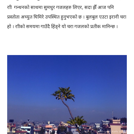
रात्री गन्थनको साथमा सुमधुर गजलहरु लिएर, सदा झैँ आज पनि
प्रस्तोता अच्युत घिमिरे उपस्थित हुनुभएको छ । बुलबुल एउटा इरानी चरा
हो । रात्रीको समयमा गाउँदै हिंड्‍ने यो चरा गजलको प्रतीक मानिन्छ ।
इरानदेखि नेपाल सम्मको यात्रा गरेकी बुलबुल, नेपालका लागि नौलो हैन ।
यो सर्वव्यापी छ । गजलका रागहरु जहाँ जहाँ अलापिन्छन्, त्यहीं त्यहीं
यसको उपस्थिति रहन्छ । प्रेम, विरह, उत्साह, उमंग अनि थुप्रै मनका
संवेगहरु बुलबुलले समेट्‍छ । बुलबुल सुन्न थालेपछि हामी सबै एउटा
समूहमा समेटिन्छौं र बुलबुल भित्र आफैंले आफ्‍नो नाम दिन्छौं -
बुलबुललियन । हामी यहाँ एकाकार भएर लाग्छौं, गजलको भावनात्मक
सहवासमा । " एउटा प्रेमको बिरुवा हामी रोप्छौं.....युग युग सम्म लगाएर
यो प्रीतलाई अमर गर्छौँ।" Bulbul is a Radio Program (a gajal
program). Thanks to BULBUL Team for bringing
such a wonderful program.You can directly send your
suggestion, comments & even your gajal to: