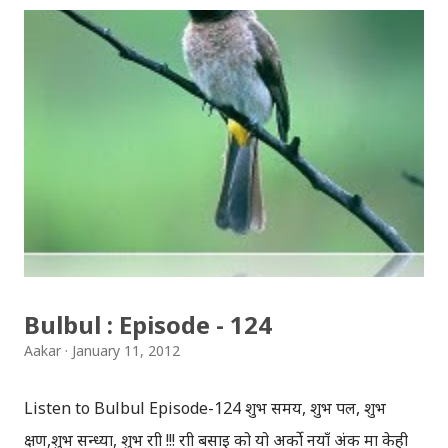
अन्य सहयोगीहरु खोज्छ र एउटा लुटेरा समूह बनाउँछ ! आफ्नो
योजनाअनुसार उसले ती चार पात्रहरुलाई बैंक लुट्न तयार पार्छ र बैंक
लुट्न कसरी सफल हुन्छ भन्ने कुरा नै चलचित्र लुटको मुख्य कथासार हो ।
यही “बैंक लुट्ने” कथामा हलिउड र बलिउडमा दर्जनौँ चलचित्रहरु
बनिसकेकाछन् तर पनि “लुट” ले आफ्नो छुट्टै छाप छोड्न सफल
भएकोछ ! कथालाई मौलिक बनाइदिएकोछ ! कथा सामान्य भएपनि,
चलचित्रको प्रस्तुतीका कारण चलचित्रले दर्शकहरुलाई सुरु देखि अन्त्य
सम्म बाँधेर राख्न सफल भएकोछ ! चलचित्रमा हाकु (सौगात मल्ल), पेशाले
भट्टि साहु हुन्छ, जो चाँडै पैसा कमाउनको लागि बैंक लुट्ने योज...
Bulbul : Episode - 124
Aakar
January 11, 2012
Listen to Bulbul Episode-124 शुभ समय, शुभ पल, शुभ
क्षण,शुभ सन्ध्या, शुभ रात्री !!! रात्री बसाइ को यो अर्को नयाँ अंक मा केही