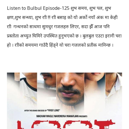
Listen to Bulbul Episode-125 शुभ समय, शुभ पल, शुभ
क्षण,शुभ सन्ध्या, शुभ रात्री !!! रात्री बसाइ को यो अर्को नयाँ अंक मा केही
रात्री गन्थनको साथमा सुमधुर गजलहरु लिएर, सदा झैँ आज पनि
प्रस्तोता अच्युत घिमिरे उपस्थित हुनुभएको छ । बुलबुल एउटा इरानी चरा
हो । रात्रीको समयमा गाउँदै हिंड्‍ने यो चरा गजलको प्रतीक मानिन्छ ।
इरानदेखि नेपाल सम्मको यात्रा गरेकी बुलबुल, नेपालका लागि नौलो हैन ।
यो सर्वव्यापी छ । गजलका रागहरु जहाँ जहाँ अलापिन्छन्, त्यहीं त्यहीं
यसको उपस्थिति रहन्छ । प्रेम, विरह, उत्साह, उमंग अनि थुप्रै मनका
संवेगहरु बुलबुलले समेट्‍छ । बुलबुल सुन्न थालेपछि हामी सबै एउटा
समूहमा समेटिन्छौं र बुलबुल भित्र आफैंले आफ्‍नो नाम दिन्छौं -
बुलबुललियन । हामी यहाँ एकाकार भएर लाग्छौं, गजलको भावनात्मक
सहवासमा । " एउटा प्रेमको बिरुवा हामी रोप्छौं.....युग युग सम्म लगाएर
यो प्रीतलाई अमर गर्छौँ।" Bulbul is a Radio Program (a gajal
program). Thanks to BULBUL Team for bringing