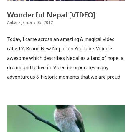
bulbul[at]unn....
Wonderful Nepal [VIDEO]
Aakar
January 05, 2012
Today, I came across an amazing & magical video
called ‘A Brand New Nepal’ on YouTube. Video is
awesome which describes Nepal as a land of hope, a
dreamland to live in. Video incorporates many
adventurous & historic moments that we are proud
of. Video was uploaded 2 days ago on YouTube and I
hope this video will go viral on Facebook & Twitter
across Nepali community. This video surely will give
you a goosebumps. We’ve embedded that video
below; watch it and if you like it, don’t forget to share