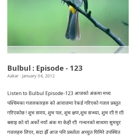
it with your friends. Wonderful Nepal, Natural
Nepal, Adventurous Nepal Wonderful Natural Nepal
Here’s another video about Mountain biking through
the world’s deepest valley in the shadow of the
world’s highest mountains in the Nepalese
Himalayas. Mountain bike tour in the Mustang
region of Nepal Below is the trailer of Spanish movie
Bulbul : Episode - 123
“Katmandu, a mirror in the sky” which was filmed in
Aakar
January 04, 2012
Nepal. The movie is about Laia and her trip to
Katmandu, all the thing...
Listen to Bulbul Episode-123 आजको अंकमा मध्य
पश्चिमका गजलकारहरु को आवाजमा रेकर्ड गरिएको गजल प्रस्तुत
गरिएकोछ ! शुभ समय, शुभ पल, शुभ क्षण,शुभ सन्ध्या, शुभ रात्री !!! रात्री
बसाइ को यो अर्को नयाँ अंक मा केही रात्री गन्थनको साथमा सुमधुर
गजलहरु लिएर, सदा झैँ आज पनि प्रस्तोता अच्युत घिमिरे उपस्थित