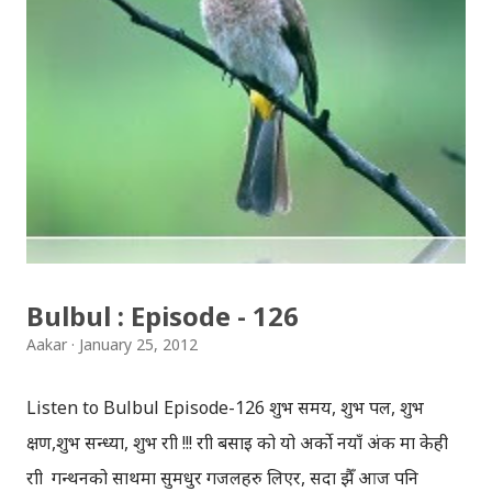
सपिङ गर्यौँ भने, उक्त वस्तु/सामान नै हामी आफ्नो कम्प्युटरबाट
डाउनलोड गरेर, थ्रिडी प्रिन्टरमा प्रिन्ट गर्न सक्छौँ ! कहिलेकाँही घरमा
फोन हुँदा यस्तो पकाइराकोछु, मिल्ने भए यही फोनबाट पठाइदिन्थेँ
भन्नुहुन्छ, तर अलि केही समयपछि यस्तो कुरा सम्भव नहोला भन्न सकिन्न
! मानौँ कि मलाई बाल्टिन चाहियो ! बाल्टिन चाहियो भने, बाहिर बजार
गइरहनु पर्ने जरुरत नै छैन ! अनलाइनमा आफूलाई मन परेको बाल्टिन
छान्यो, वा आफैँ बाल्टिन डिजाइन गर्यो, अनि प्रिन्टरबाट प्रिन्ट गर्यो !...
Bulbul : Episode - 126
Aakar
January 25, 2012
Listen to Bulbul Episode-126 शुभ समय, शुभ पल, शुभ
क्षण,शुभ सन्ध्या, शुभ रात्री !!! रात्री बसाइ को यो अर्को नयाँ अंक मा केही
रात्री गन्थनको साथमा सुमधुर गजलहरु लिएर, सदा झैँ आज पनि