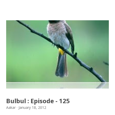
रेडिट, बोइबोइङ लगायतका साइटहरुले आफ्नो पेजलाई कालो बनाएका
थिए भने अन्य हजारौँ साइटहरुले “स्टप सोपा” सहितका व्यानर आफ्नो
साइटमा राखेका थिए ! इन्टरनेटका कारण गितसंगित, चलचित्र लगायतका
कुराहरुको पाइरेसी बढिरहेको कुरामा दुइमत नहोला ! यसर्थ अमेरिकी
सरकारले ल्याउन लागेको कुरा, “पाइरेसी” का विरुद्ध भनेकाले राम्रो झैँ
देखिएपनि, यथार्थमा यो नियम लागु भएको खण्डमा प्राय सबै साइटहरु
बन्द हुनेछन् ! साइटहरु बन्द भएको खण्डमा इन्टरनेट कस्तो हुन्छ भन्ने
कुरा त, हिजो गरिएको “इन्टरनेट ब्ल्याकआउट” ले पनि प्रस्ट पारेकोछ !
खोजेका सबै कुराहरु पाइने, विकीपेडियाका पेजहरुमा हिजो केही
भेटिँदैन थियो ! बोइङबोईङ नेट, वायर्ड म्यागजिनहरुमा लेखिएका
कुराहरु पढ्न पाइएको थिएन ! सोपा लागु भएको खण्डमा, विकिपेडिया,
फेसबुक ,...
Bulbul : Episode - 125
Aakar
January 18, 2012