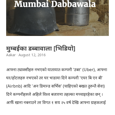
कन्ट्याक्टबाट डुओ राखिएका व्यक्तिहरु देख्न सकिन्छ । डुओ एपमा,
भिडियो कल गर्न मात्रै मिल्छ, फोन आउँदा आउँदै कसले फोन गर्यो,
कस्तो अवस्थामा छ, कल नउठाइ देख्न सकिन्छ । गुगल ब्लग का
अनुसार 'डुओ' छिटो र भरपर्दो छ । अन्य एपहरुमा भिडियो कल गर्दा,
कनेक्टिङ वा डायलिङ भनेर केही समय लागिरहे...
मुम्बईका डब्बावाला [भिडियो]
Aakar
August 12, 2016
आफ्ना ट्याक्सीहरु नभएको यातायात कम्पनी 'उबर' (Uber), आफ्ना
घर/होटलहरु नभएको तर घर भाडामा दिने कम्पनी 'एयर बि एन बी'
(Airbnb) आदि 'अन डिमान्ड सर्भिस' (चाहिएको बखत तुरुन्तै सेवा)
दिने कम्पनीहरुले अहिले विश्व बजारमा तहल्का मच्चाइरहेका छन् ।
आफैँ खाना नबनाउने तर विगत १ सय २५ वर्ष देखि आफ्ना ग्राहकलाई
निरन्तर खाना ख्वाँउदै आइरहेको कम्पनी 'मुम्बई डब्बावाला'ले पनि