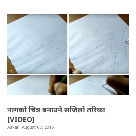
आफ्नो सेवाबाट सबैलाई चकित तुल्याउँदै आएको छ । मुम्बई
डब्बावालाका डा. पवन अग्रवालको कुरा मान्ने हो भने, न त डब्बावालाहरु
पढे लेखेका छन्, न त प्रविधिकै उपयोग गर्छन् तर निरन्तर १ सय २५ वर्ष
देखि काम गरिरहेकाछन्, न त कहिले डब्बा साटिन्छन्, न त
डब्बावालाहरु ढिलो नै पुग्छन्, न त कहिले काम नै रोकिएको छ,
डब्बावालाहरु कामलाई 'भगवान' मान्छन् । को हुन् मुम्बईका डब्बावाला?
मुम्बई सहरमा, बिहान घरमा बनेको खाना, दिउँसो अफिसमा पुर्याउने
व्यक्तिहरु डब्बावाला हुन् । अफिसमा काम गर्ने धेरैजसो व्यक्तिहरु घरकै
खाना खान रुचाउँछन्, तर उनीहरुको अफिस २-३ घन्टा रेल चढेर
जानुपर्ने हुन्छ । अत: ९ बजे अफिस पुग्न, धेर...
नागको चित्र बनाउने सजिलो तरिका
[VIDEO]
Aakar
August 07, 2016