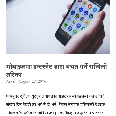
लागि चाहिने आधारभूत सबै 'फिचर'हरु उपलब्ध छ। स्न्यापसिडमा
'टुल्स' र 'फिल्टर्स' गरेर फोटो सम्पादनलाई दुई भागमा बाँडिएको छ ।
स्न्यापसिडको 'टुल्स' प्रयोग गरेर, आफूलाई चाहिएको जस्तो फोटो
बनाउन सकिन्छ । फोटोमा विशेष रुची हुनेले स्न्यापसिडको 'टुल्स' चलाउन
(सिक्न) जरुरी छ । तपाई सामान्य प्रयोगकर्ता हो, र 'म्यानुअल' मोडमा
काम गर्न गाह्रो लाग्छ भने स्न्यापसिडको 'फिल्टर्स' ल...
मोबाइलमा इन्टरनेट डाटा बचत गर्ने सजिलो
तरिका
Aakar
August 27, 2016
फेसबुक, ट्विटर, युट्युब लगायतका साइटहरु मोबाइलमा चलाउनेको
संख्या दिनहुँ बढ्दो छ। भन्ने नै हो भने, नेपाल लगायत एसियाली देशहरु
मोबाइल 'फस्ट' भनेर चिनिएकाछन् । हामीकहाँ कम्प्युटरमा इन्टरनेट