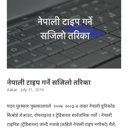
महिनासम्म पनि बसिरहन्छ, तर फेरि फर्केर त्यो ट्याब/साइट हेर्दैनौ।
क्रोममा धेरै ट्याब खोल्दा, ट्याबले कम्प्युटरको धेरै प्रोसेसिङ पावर,
मेमोरी आदि खाइदिन्छ । फलस्वरुप ब्राउजर ह्याङ्ग हुने, कम्प्युटर 'स्लो' हुने
गर्छ । 'द ग्रेट सस्पेन्डर' एक्सटेन्सन प्रयोग गरेर क्रोम ब्राउजर 'क्रयास' हुने,
ह्याङ्ग हुने, कम्प्युटर स्लो हुने आदि समस्याबाट छुटकारा पाउन सकिन्छ ।
नामै काफी छ भने झैँ, 'द ग्रेट सस्पेन्डर' ले हामीले खोलेको तर प्रयोग
नगरेका ...
नेपाली टाइप गर्ने सजिलो तरिका
Aakar
July 31, 2016
मदन पुरस्कार पुस्तकालयले २००७ २००३-४ ताका नेपाली युनिकोड
किबोर्ड लेआउट, रोमनाइज्ड र ट्रेडिसनल सार्वजनिक गर्यो । नेपाली
टाइपिङ (ट्रेडिसनल) जान्दै नजान्ने (कहिले नेपाली टाइप नगरेको) मैले,