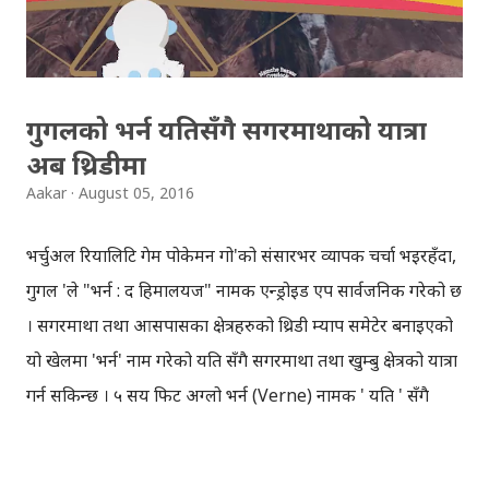
आज नाग पञ्चमी, अब बिस्तारै बर्षा ओरालो लाग्दैछ, चाडवाडहरुको
मौ...
गुगलको भर्न यतिसँगै सगरमाथाको यात्रा
अब थ्रिडीमा
Aakar
August 05, 2016
भर्चुअल रियालिटि गेम पोकेमन गो'को संसारभर व्यापक चर्चा भइरहँदा,
गुगल 'ले "भर्न : द हिमालयज" नामक एन्ड्रोइड एप सार्वजनिक गरेको छ
। सगरमाथा तथा आसपासका क्षेत्रहरुको थ्रिडी म्याप समेटेर बनाइएको
यो खेलमा 'भर्न' नाम गरेको यति सँगै सगरमाथा तथा खुम्बु क्षेत्रको यात्रा
गर्न सकिन्छ । ५ सय फिट अग्लो भर्न (Verne) नामक ' यति ' सँगै
सगरमाथाको टुप्पामा कुद्दै जान सकिन्छ । भर्न सँगै कहिले याक धपाउन
सकिन्छ भने, कहिले 'जेटप्याक' लाएर त कहिले ग्लाइडर लिएर