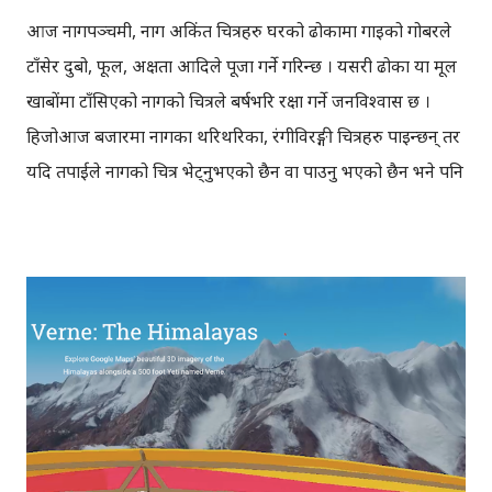
आज नागपञ्चमी, नाग अकिंत चित्रहरु घरको ढोकामा गाइको गोबरले
टाँसेर दुबो, फूल, अक्षता आदिले पूजा गर्ने गरिन्छ । यसरी ढोका या मूल
खाबाेंमा टाँसिएको नागको चित्रले बर्षभरि रक्षा गर्ने जनविश्वास छ ।
हिजोआज बजारमा नागका थरिथरिका, रंगीविरङ्गी चित्रहरु पाइन्छन् तर
यदि तपाईले नागको चित्र भेट्नुभएको छैन वा पाउनु भएको छैन भने पनि
चिन्ता नलिनुस्, यो ब्लगमा नागको चित्र बनाउने सजिलो तरिकाबारे चर्चा
गर्दैछु। नागको चित्र कसरी बनाउने? सादा कागजमा पहिले 'ब्र्याकेट' (
) बनाउँदै जानुस् । पहिलो लहरमा एउटा, दोस्रोमा दुईवटा, तेस्रोमा ३ वटा,
चौथोमा ४ वटा, त्यस्तै पाँचौमा ३ वटा, छैटौँमा २ वटा, र सातौँमा एउटा
'ब्र्याकेट' बनाउनुस् । त्यसपछि माथिल्लो र तल्लो लहरका ब्राकेटहरु
आपसमा छड्के तरिकाले जोड्दै जानुस् । यति गरिसकेपछि, टाउको र
पुच्छर बनाउनुस् । तपाईको नाग तयार हुन्छ, यसलाई अझ रंगरोगन गरेर,
राम्रो बनाउन सक्नुहुन्छ । विस्तृत विवरणको लागि तलको यो भिडियो
हेर्नुस् । नाग पञ्चमी के हो? कसरी मनाइन्छ? ( हाम्रो पात्रो बाट साभार)