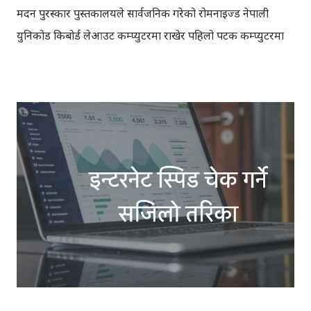
मदन पुरस्कार पुस्तकालयले सार्वजनिक गरेको रोमनाइज्ड नेपाली
युनिकोड किबोर्ड लेआउट कम्प्युटरमा राखेर पहिलो पटक कम्प्युटरमा
नेपाली भाषामा लेखेँ । यसविचमा कम्प्युटर तथा मोबाइलको लागि धेरै
किसिमका नेपाली किबोर्ड लेआउट तथा एप्सहरु आइसकेकाछन्, तर
पनि इन्टरनेट प्रयोगकर्ताहरु नेपाली टाइप गर्नुपर्दा अप्ठ्यारो मान्छन् ।
मलाई धेरैले सोध्ने गरेको प्रश्न भनेको, "फेसबुकमा कसरी नेपाली टाइप
गर्ने?" अत: यो ब्लगमा मदन पुरस्कार पुस्तकालय (मपुपु) ले निर्माण
गरेको नेपाली युनिकोड किबोर्ड लेआउट बारे चर्चा गर्दैछु। प्रिती, कान्तिपुर
लगायतका 'ट्रु टाइप फन्ट' (ttf) प्रयोग गरेर ट्रेडिसनल लेआउटमा नेपाली
टाइप गर्ने प्रयोगकर्ताहरुले, नेपाली ट्रेडिसनल युनिकोड किबोर्ड लेआउट
राखेर, इन्टरनेटमा सजिलै सँग नेपालीमा लेख्न सक्छन् । भन्नुको मतलब,
तपाईलाई पहिले नै नेपाली टाइपिङ आउँछ भने टाइपिङ गर्ने तरिका उही
हुन्छ, उही ...