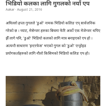
भिडियो कलका लागि गुगलको नयाँ एप
Aakar
August 21, 2016
अघिल्लो हप्ता गुगलले 'डुओ' नामक भिडियो कलिङ एप् सार्वजनिक
गरेको छ । च्याट, मेसेन्जर हरुका बिचमा फेरि अर्को एक मेजेन्जर थपिए
झैँ लागे पनि, 'डुओ' भिडियो कलको लागि मात्र बनाइएको एप हो ।
अत्यन्तै साधारण 'इन्टरफेस' भएको गुगल को 'डुओ' एन्ड्रोइड
प्रयोगकर्ताहरुको लागि नौलो किसिमको भिडियो कलिङ एप हो।
आइफोन प्रयोगकर्ताहरुले आपसमा कुरा गर्न 'फेसटाइम' प्रयोग गर्दै
आइरहेकाले, यो खासै नयाँ नहुन सक्छ तर आइफोन र एन्ड्रोइड फोन
प्रयोगकर्ताहरुले एकआपसमा 'डुओ' प्रयोग गर्न सक्ने कारण, यो
फेसटाइम भन्दा फरक छ । भाइबर जस्तै, डुओ चलाउनको लागि पनि
मोबाइल नम्बरबाट रजिष्ट्रर गर्नुपर्ने हुन्छ, यसअघिका गुगलका एपहरुमा
जिमेलबाट साइन इन गर्नुपर्ने बाध्यता थियो। फोनमा भएका