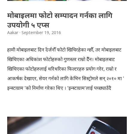
मोबाइलमा फोटो सम्पादन गर्नका लागि
उपयोगी ५ एप्स
Aakar
September 19, 2016
हामी मोबाइलबाट दिनहुँ दर्जनौँ फोटो खिचिरहेका हुन्छौँ, तर मोबाइलबाट
खिचिएका अधिकांश फोटोहरुको गुणस्तर राम्रो हुँदैन। मोबाइलबाट
खिचिएका फोटोहरुलाई थरिथरिका फिल्टरहरु प्रयोग गरेर, राम्रो र
आकर्षक देखाएर, सेयर गर्नको लागि केभिन सिस्ट्रोमले सन् २०१० मा '
इन्स्टाग्राम 'को निर्माण गरेका थिए । 'इन्स्टाग्राम'लाई पच्छ्याउँदै
मोबाइलमा फोटो सम्पादन गर्न, तथा सामाजिक सञ्जालमा सेयर गर्नको
लागि सयौँ एन्ड्रोइड तथा आइओएस एप्सहरु निर्माण भएकाछन् । यो
ब्लगमा फोटो सम्पादन गर्न सरल र सहज बनाउने ५ मोबाइल
एप्सहरुबारे चर्चा गर्दैछु। १) स्न्यापसिड स्न्यापसिडमा फोटो सम्पादनका