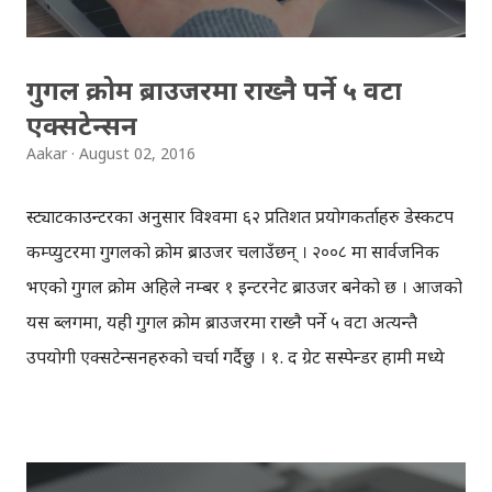
लिङ्कइजबाट मुक्त हुन्छ। Go to Twitter...
गुगल क्रोम ब्राउजरमा राख्नै पर्ने ५ वटा
एक्सटेन्सन
Aakar
August 02, 2016
स्ट्याटकाउन्टरका अनुसार विश्वमा ६२ प्रतिशत प्रयोगकर्ताहरु डेस्कटप
कम्प्युटरमा गुगलको क्रोम ब्राउजर चलाउँछन् । २००८ मा सार्वजनिक
भएको गुगल क्रोम अहिले नम्बर १ इन्टरनेट ब्राउजर बनेको छ । आजको
यस ब्लगमा, यही गुगल क्रोम ब्राउजरमा राख्नै पर्ने ५ वटा अत्यन्तै
उपयोगी एक्सटेन्सनहरुको चर्चा गर्दैछु । १. द ग्रेट सस्पेन्डर हामी मध्ये
धेरै इन्टरनेट प्रयोगकर्ताको, क्रोम ब्राउजरमा अनगिन्ती ट्याब खोल्ने बानी
हुन्छ, कतिपय अवस्थामा पेजको शीर्षक त छोडौँ, फ्यावकन आइकन
समेत प्रस्ट देखिन्न । कुनै बेला त हाम्रो ट्याबमा दर्जनौँ साइटहरु एक डेढ