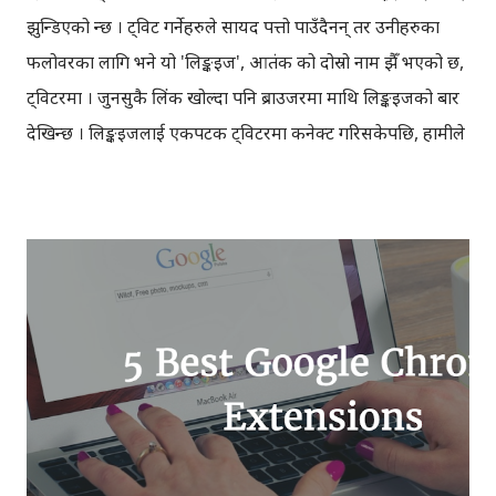
झुन्डिएको हुन्छ । ट्विट गर्नेहरुले सायद पत्तो पाउँदैनन् तर उनीहरुका
फलोवरका लागि भने यो 'लिङ्कइज', आतंक को दोस्रो नाम झैँ भएको छ,
ट्विटरमा । जुनसुकै लिंक खोल्दा पनि ब्राउजरमा माथि लिङ्कइजको बार
देखिन्छ । लिङ्कइजलाई एकपटक ट्विटरमा कनेक्ट गरिसकेपछि, हामीले
ट्विट गर्ने हरेक लिंकहरु अटोमेटिक रुपमा लिङ्कइजको लिङ्कमा परिवर्तन
हुन्छ। लिङ्कइज कसरी हटाउने? यदि तपाईले ट्विट गरेका लिंकहरु
अटोमेटिक रुपमा लिङ्कइजमा परिवर्तन भइरहेकाछन् भने ट्विटरको
सेटिङबाट एपमा जानुहोस् (ट्विटर एप सेटिङ, मोबाइलमा उपलब्ध छैन,
अत: तपाईले ल्यापटप/कम्प्युटरबाट ट्विटरको एप सेटिङमा
जानुपर्नेहुन्छ)। लिङ्कइजले आफ्नो एपको नाम परिवर्तन गरेर 'बुस्ट योर
सेल्फ प्रमोशन' (Boost your self-promotion) नाम राखेको छ,
अत: ट्विटरको एप सेटिङमा 'बुस्ट योर सेल्फ प्रमोशन' भन्ने एप
खोज्नुहोस् र त्यसको छेउमा रहेको 'रिभोक एक्सस' (Revoke
Access) बटन क्लिक गर्नुहोस् । यति गरेपछि तपाईको ट्विट