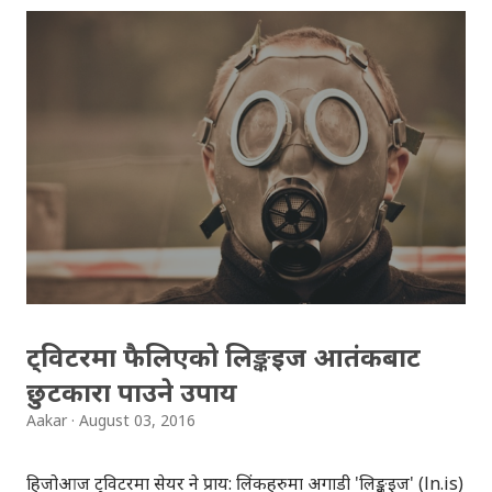
हिमालको माथि माथि उड्न सकिन्छ । थ्रिडीमा सगरमाथा तथा
आसपासका हिमाल, बजार, गुम्बा, ताल, जिवजन्तु आदिबारे यो एपबाट
सजिलोसँग जान्न सकिने, घुम्न सकिने कुरा गुगल म्यापले आफ्नो ब्लगमा
उल्लेख गरेको छ। गुगल म्यापमा विश्वका केही चर्चित ठाउँहरु थ्रिडीमा
समेटिएकाछन् । यसैको निरन्तरता स्वरुप सगरमाथा तथा आसपासका
क्षेत्रहरु बारे थ्रिडीमा सहज रुपमा जानकारी दिने उदेश्यले, यो एप
बनाइएको हो । सन् २०१३ मा गुगलले सगरमाथा क्षेत्रको ३६० डिग्री
तस्विरहरु गुगल म्यापमा सार्वजनिक गरेको थियो भने गत वर्ष गुगल
स्ट्रिट भ्युमा सगरमाथ...
ट्विटरमा फैलिएको लिङ्कइज आतंकबाट
छुटकारा पाउने उपाय
Aakar
August 03, 2016
हिजोआज ट्विटरमा सेयर हुने प्राय: लिंकहरुमा अगाडी 'लिङ्कइज' (ln.is)