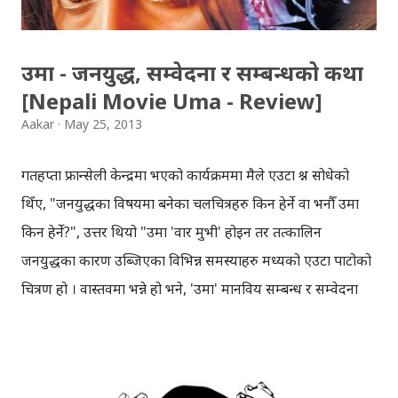
नौबिसे/धार्केमा १८० रुपैँयाको खाजा चना/भुटेकोभात खाएक...
उमा - जनयुद्ध, सम्वेदना र सम्बन्धको कथा
[Nepali Movie Uma - Review]
Aakar
May 25, 2013
गतहप्ता फ्रान्सेली केन्द्रमा भएको कार्यक्रममा मैले एउटा प्रश्न सोधेको
थिँए, "जनयुद्धका विषयमा बनेका चलचित्रहरु किन हेर्ने वा भनौँ उमा
किन हेर्ने?", उत्तर थियो "उमा 'वार मुभी' होइन तर तत्कालिन
जनयुद्धका कारण उब्जिएका विभिन्न समस्याहरु मध्यको एउटा पाटोको
चित्रण हो । वास्तवमा भन्ने हो भने, 'उमा' मानविय सम्बन्ध र सम्वेदना
कथा हो ।नेपाल प्रहरी सेवामा रहेको दाजु र माओवादी जनयुद्धमा
होमिएकी बहिनी बिचको सम्बन्धको कथा नै उमाको कथा हो।" दाजु
मिलन कुँवर (सौगात मल्ल) प्रहरी सेवामा छन्, बहिनी उमा (रिचा शर्मा)