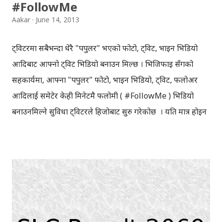
#FollowMe
Aakar
June 14, 2013
ट्विटरमा सबैभन्दा धेरै "पपुलर" भएको फोटो, ट्विट, भाइन भिडियो
आदिबाट आफ्नो ट्विट भिडियो बनाउन मिल्छ । भिजिफाइ सँगको
सहकार्यमा, आफ्ना "पपुलर" फोटो, भाइन भिडियो, ट्विट, फलोअर
आदिलाई समेटेर केही मिनेटमै फलोमी ( #FollowMe ) भिडियो
बनाउनमिल्ने सुविधा ट्विटरले हिजोबाट सुरु गरेकोछ । यति मात्र होइन
भिडियोबाट, आफूले ट्विट गर्ने विषय र समय पनि थाहा पाउन सकिन्छ ।
भिडियो बनाउन, भिजिफाईमा ट्विटरबाट साइनइन गर्नुस । त्यसपछि
भिजीफाईले अटोमेटिक रुपमा केही मिनेट भित्रैमा तपाईको ट्विटहरुको
फलोमी भिडियो तयार पारिदिन्छ । भिडियो तयार भइसकेपछि,
आवश्यकता अनुसार आफूले सम्पादन पनि गर्न मिल्छ । Hey
@KakaBaa , @Lohsirk , @anantabrt , you've got a