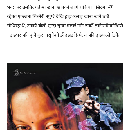
भन्दा पर तलतिर गढीमा खाना खानको लागि रोकियो । सिटमा सँगै
रहेका एकजना सिस्नेरी नपुग्दै देखि ड्राइभरलाई खाना खाने ठाउँ
सोधिरहन्थे, उनको बोली सुन्दा सुन्दा मलाई पनि झर्को लागिसकेकोथियो
। ड्राइभर पनि कुनै कुरा नसुनेको झैँ उडाइदिन्थे, म पनि ड्राइभरले ठिकै
गरे भनेर मनमनै भन्थेँ। ती सिटका व्यक्ति यतै सिस्नेरीमा खाउँ,
कुलेखानीमा खाउँ, देउरालीमा खाउँ भन्थे, ड्राइभरले गढीमा खाना खाने
गरिएकोछ भन्दै गढीमा पुर्याए । बाटो हिँड्दा होटलमा प्राय: खाना खान
मनलाग्दैन, खाजासम्म भने खाइन्छ । दश बज्दैथियो, भोक लागेजस्तो
भयो, खाना नै खाउँ भनेर खाना खान बसियो, मैले माछा खाना मगाएँ ।
दाल, भात, तरकारी, अचार, माछा खाना निकै मिठो लाग्यो, थपेर नै
बजाइयो । खानाको पैसा तिर्न काउन्टरमा पुग्दा माछा खानाको १६०
रुपैयाँ भयो भने, मैले एउटा पानी पनि किने १५ रुपैँयामा । १६०
रुपैँयाको खाना भन्दा, आफूलाई पोखरा जाँदा घाँसीकुवाको रेष्टुरेन्टमा
एउटा २५० एमएल कोकको ५० रुपैँया तिरेर खाएको सम्झना भयो।