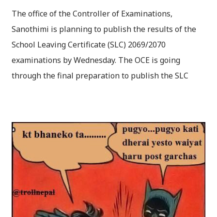
The office of the Controller of Examinations,
Sanothimi is planning to publish the results of the
School Leaving Certificate (SLC) 2069/2070
examinations by Wednesday. The OCE is going
through the final preparation to publish the SLC
result 2069. Kantipur reports , the marks obtained by
the examinees have been entered in the system,
which is being proofread. According to Deputy
Examination Controller Prahlad Aryal the verification
process will complete in a couple of days. Altogether
547,165 examines had appeared for the SLC exam.
SLC Results 2069 will be available online as soon as
the Controller of Examinations published the results.
You can check SLC Results via Sparrow SMS Service