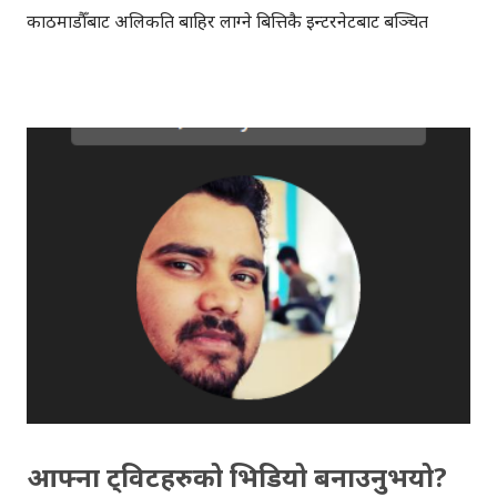
काठमाडौँबाट अलिकति बाहिर लाग्ने बित्तिकै इन्टरनेटबाट बञ्चित
हुनुपर्ने अवस्था छ । इन्टरनेट सबै ठाउँ र सबैको पहुँचमा सर्वसुलभ रुपमा
पुर्याउन गुगलको ल्याब "गुगल एक्स" ले "लुन" नामक प्रोजेक्ट सुरु
गरेकोछ । "लुन" प्रोजेक्ट अन्तर्गत, गुगलले बेलुनको माध्यमबाट इन्टरनेट
सबैको घर घरमा पुर्याउने योजना ल्याएकोहो । बेलुनबाट इन्टरनेट, कुरा
जोक झैँ लाग्न सक्छ, तर गुगलको प्रयोग सफल भएको खण्डमा केही
वर्षभित्रैमा हामीले पनि बेलुन इन्टरनेट चलाउन सक्नेछौँ । गुगलका
बेलुनहरु पृथ्वीको सतह भन्दा करिब २० किलोमिटर माथि रहनेछन् र
हामीले साविकको स्थितिमा थ्रीजी सरहको इन्टरनेट स्पिड पाउनेछौँ ।
पृथ्वीको सतहभन्दा करिब २० किलोमिटर माथि रहने र बेलुनहरु
आकाशमा घुमिरहने भएका कारण, पृथ्वीको जुनसुकै ठाउँबाट सहज
तरिकाले इन्टरनेट ...
आफ्ना ट्विटहरुको भिडियो बनाउनुभयो?