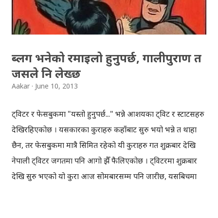
as well. How to check SLC result via Sparrow SMS?
Type SLC-space-Your Symbol Number and send it to
5001 to get the SLC result of 2013 in Nepal. ( एसएमएस
ब्लग भनेको रमाइलो हुनुपर्छ, गालीपुराण त
मार्फत रिजल्ट हेर्न SLC-space-Your Symbol Number टाइप
जसले नि लेख्छ
गरि 5001 मा पठाउन सकिनेछ ।) Example: SLC 01234566A
Aakar
June 10, 2013
ट्विटर र फेसबुकमा "यस्तो हुनुपर्छ..." भन्ने आशयका ट्विट र स्टाटसहरु
देखिरहिएकोछ । यसप्रकारका कुराहरु कहाँबाट सुरु भयो भन्ने त थाहा
छैन, तर फेसबुकमा मात्रै सिमित रहेको यी कुराहरु गत शुक्रबार देखि
नेपाली ट्विटर जगतमा पनि आगो झैँ फैलिएकोछ । ट्विटरमा शुक्रबार
देखि सुरु भएको यो कुरा आज सोमबारसम्म पनि जारीछ, यसबिचमा
करिब २५ सय देखि ३ हजारसम्म यस सम्बन्धि ट्विट भएको अनुमान
गरिएकोछ ।प्राय प्रयोगकर्ताहरुले खेल, राजनिती, पेशा, नेपाली समाज