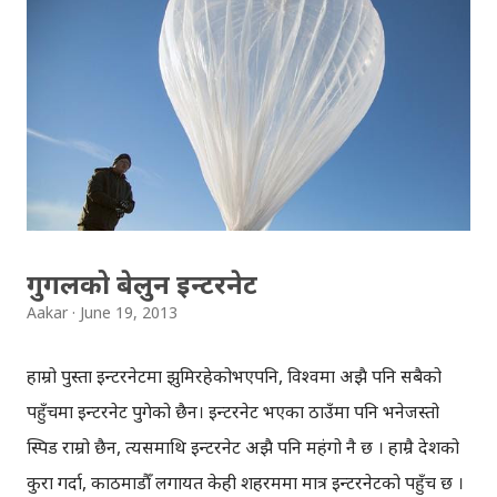
“Rural Development” through an engineering
perspective and act as a medium to acknowledge this
topic via different plans and efforts in the technical
level. LOCUS has tried to define the activities and
concerns of rural development through engineering
solutions. The primary objective of the event is to
bring to light the present disparity of technology in
the rural areas of Nepal and model the solution
गुगलको बेलुन इन्टरनेट
approaches. Event: LOCUS 2013 (10th National
Aakar
June 19, 2013
Technological Festival) Date: Ju...
हाम्रो पुस्ता इन्टरनेटमा झुमिरहेकोभएपनि, विश्वमा अझै पनि सबैको
पहुँचमा इन्टरनेट पुगेको छैन। इन्टरनेट भएका ठाउँमा पनि भनेजस्तो
स्पिड राम्रो छैन, त्यसमाथि इन्टरनेट अझै पनि महंगो नै छ । हाम्रै देशको
कुरा गर्दा, काठमाडौँ लगायत केही शहरममा मात्र इन्टरनेटको पहुँच छ ।