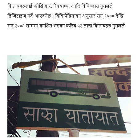
किताबहरुलाई ओसिआर, रिक्याप्चा आदि प्रविधिव्दारा गुगलले
डिजिटाइज गर्दै आएकोछ । विकिपेडियाका अनुसार सन् १५०० देखि
सन् २००८ सम्ममा प्रकाशित भएका करिब ५२ लाख किताबहरु गुगलले
डिजिटाइज गरेर गुगल बुक्समा उपलब्ध गराएकोछ । ती डिजिटाइज
गरिएका ५२ लाख किताबहरुमा रहेका अक्षर, शब्दहरु आदिको संख्या
गुगल एनग्राम (ग्राफ) मा हेर्न सकिन्छ । विभिन्न भाषा तथा शब्दहरुमा
रुची राख्नेका लागि गुगल एनग्राम उपयोगी रहेकोछ । गुगल एनग्राम मा
कुन शब्द कहिले देखि प्रयोग गर्न थालियो, कुन समयमा धेरै प्रयोग गर्न
थालियो, किन प्रयोग गरियो, कुन शब्द कहिले उत्तपति भयो भन्ने जस्ता
विभिन्न जिज्ञासाहरुको समाधान भेट्न सकिन्छ । जस्तो कि विश्वयुद्द
(World war) भन्ने शब्द सन् १९०० पछिका किताबहरुमा देख्न
सकिन्छ । सन् १९०० देखि सन् १९५० बिचमा लेखिएका किताबहरुमा
"वल्ड वार" शब्द धेरै प्रयोग भएकोछ । (पहिलो विश्वयुद्द सन् १९१४-१८ र
दोश्रो विश्वयुद्ध १९३९-४५ मा भएको थियो) तर गुगल एनग्राममा भएका