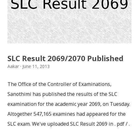
starring role in my video: https://t.co/wL9iSnup1a
#FollowMe #Vizify — Aakar Anil (@aakarpost) June
13, 2013 फरक प्रसंग हिजो देखि ट्विटरले ट्विटर एनालिटिक्स सबैको
लागि खुला गरेकोछ । आफ्नो कुन ट्विट कति "ईंगेजिङ" छ, कुन लिंक
कति पटक क्लिक भयो, कति पटक रिट्विट भयो, मेन्सन भयो, फेव
भयो आदि विविध कुराहरु यसबाट जान्न सकिन्छ ।...
SLC Result 2069/2070 Published
Aakar
June 11, 2013
The Office of the Controller of Examinations,
Sanothimi has published the results of the SLC
examination for the academic year 2069, on Tuesday.
Altogether 547,165 examines had appeared for the
SLC exam. We've uploaded SLC Result 2069 in . pdf / .
txt format. Please download the SLC Result 2069