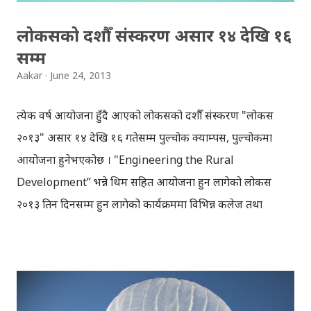
लोकसको दशौँ संस्करण असार १४ देखि १६
सम्म
Aakar
June 24, 2013
प्रत्येक वर्ष आयोजना हुँदै आएको लोकसको दशौँ संस्करण "लोकस
२०१३" असार १४ देखि १६ गतेसम्म पुल्चोक क्याम्पस, पुल्चोकमा
आयोजना हुनेभएकोछ । "Engineering the Rural
Development” भन्ने थिम सहित आयोजना हुन लागेको लोकस
२०१३ तिन दिनसम्म हुन लागेको कार्यक्रममा विभिन्न कलेज तथा
विश्वविद्यालयका विद्यार्थीहरुको सहभागिता रहेनछ । कार्यक्रममा
सफ्टेवयर कम्पिटिसन, हार्डवेयर कम्पिटिसन, सेमिनार, भिडियो
कम्पिटिसन, पेपर प्रिजेन्टेसन लगायत विविध कार्यक्रम आयोजना
गरिनेछन् । LOCUS 2013 will be focusing on the issue