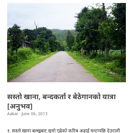
आदि विभिन्न विषयमा यसप्रकारका ट्विटहरु गरेकाछन् । ट्विटहरु
रमाइला हुँदा हुँदै पनि, एउटै कुरा धेरै पटक दोहोरिएकोले अनि ट्विटर
भरि यही सम्बन्धि ट्विटहरु मात्र देखिएकोले प्रयोगकर्ताहरु 'इरिटेटेड' पनि
भएकाछन् । यति हुँदा हुँदै पनि केही रमाइला ट्विटहरु यहाँ ब्लगमा
समेट्ने जमर्को गरेकोछु । [ View the story "... यस्तो हुनुपर्छ..." on
Storify ]
सस्तो खाना, बन्दकर्ता र बेठेगानको यात्रा
[अनुभव]
Aakar
June 06, 2013
१. सस्तो खाना बल्खुबाट सुमो गुढेको करिब अढाई घन्टापछि देउराली