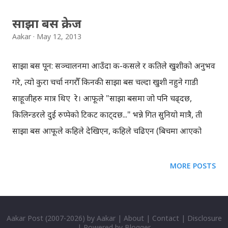
सबै ...
साझा बस क्रेज
Aakar
May 12, 2013
साझा बस पून: सञ्चालनमा आउँदा क-कसले र कतिले खुशीको अनुभव
गरे, त्यो कुरा चर्चा नगरौँ किनकी साझा बस चल्दा खुशी नहुने गाडी
साहूजीहरु मात्र थिए रे। आफूले "साझा बसमा जो पनि चढ्दछ,
किलिन्डरले दुई रुप्पेको टिकट काट्दछ..." भन्ने गित सुनियो मात्रै, ती
साझा बस आफूले कहिले देखिएन, कहिले चढिएन (बिचमा आएको
साझा नामक मिनिबस बाहेक)। म ८-९ वर्ष अगाडि काठमाडौँ छिर्दा
साझा बसको अस्तित्व सखाप भइसकेकोथियो, ट्रली बस चाँहि त्यतिबेला
MORE POSTS
नि कुद्दै थियो, कोटेश्वर देखि त्रिपुरेश्वरसम्म । अप्ठ्यारा सिट, पुरानो
गाडी भएपनि सस्तो भएका कारण ट्रलीबस कहिलेकाँही प्लस टु पढ्दा
कोटेश्वर देखि थापाथली सम्म चढियो । साझा बस अहँ पटक्कै याद छैन,
Aakar Post
(2007-
2026) by
Aakar
|
About
|
Contact
|
Disclosure
| Powered by
Blogger