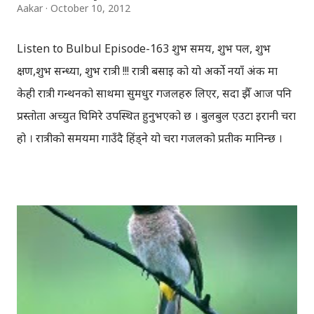
Aakar
October 10, 2012
Listen to Bulbul Episode-163 शुभ समय, शुभ पल, शुभ
क्षण,शुभ सन्ध्या, शुभ रात्री !!! रात्री बसाइ को यो अर्को नयाँ अंक मा
केही रात्री गन्थनको साथमा सुमधुर गजलहरु लिएर, सदा झैँ आज पनि
प्रस्तोता अच्युत घिमिरे उपस्थित हुनुभएको छ । बुलबुल एउटा इरानी चरा
हो । रात्रीको समयमा गाउँदै हिंड्‍ने यो चरा गजलको प्रतीक मानिन्छ ।
इरानदेखि नेपाल सम्मको यात्रा गरेकी बुलबुल, नेपालका लागि नौलो हैन
। यो सर्वव्यापी छ । गजलका रागहरु जहाँ जहाँ अलापिन्छन्, त्यहीं त्यहीं
यसको उपस्थिति रहन्छ । प्रेम, विरह, उत्साह, उमंग अनि थुप्रै मनका
संवेगहरु बुलबुलले समेट्‍छ । बुलबुल सुन्न थालेपछि हामी सबै एउटा
समूहमा समेटिन्छौं र बुलबुल भित्र आफैंले आफ्‍नो नाम दिन्छौं -
बुलबुललियन । हामी यहाँ एकाकार भएर लाग्छौं, गजलको भावनात्मक
सहवासमा । "एउटा प्रेमको बिरुवा हामी रोप्छौं.....युग युग सम्म लगाएर