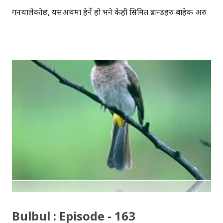
गर्नथालेकोछ, यसअर्थमा हेर्ने हो भने केही सिमित ब्रान्डहरु बाहेक अरु
खासैले फेसबुक पेजबाट अधिकतम लाभ लिनसकेकाछैनन् । केहीले
देखेर र केहीले सुनेर पेज बनाउने गर्छन्, तर त्यसलाई कसरी सञ्चालन
गर्ने, त्यसबाट के लाभ लिन सकिन्छ भन्ने तर्फ भने खासै ध्यान दिएको
पाइँदैन । फेसबुक पेजमा नेपाली ब्रान्डको कुरा गर्दा, एनसेल, एस
ट्राभल्स आदि ‘लाइक’का हिसाबले अग्रपंक्तिमा आउँछ । आफ्नो
‘ब्रान्ड’को लागि कुन सोसल मिडिया च्यानल उपयुक्त हुन्छ, कस्तो
‘स्ट्राटिजी’ बनाउनुपर्छ, पेज कसरी अपडेट गर्नुपर्छ, पेजबाट ब्रान्डले के
फाइदा लिनसक्छ आदि कुराहरु कुनै दिन गरौँला । आज भने फेसबुक
पेजमा लाइक कसरी बढाउन सकिन्छ भन्ने कुरा गर्दैछु । मानौँ तपाई
ब्लगर हुनुहुन्छ वा कुनै व्यवसायी हुनुहुन्छ र तपाई आफ्नो ब्रान्डको
उपस्थिति अनलाइनमा बनाउन चाहनुहुन्छ । सोसल मिडियामा उपस्थिति
जनाउन तपाईले फ...
Bulbul : Episode - 163