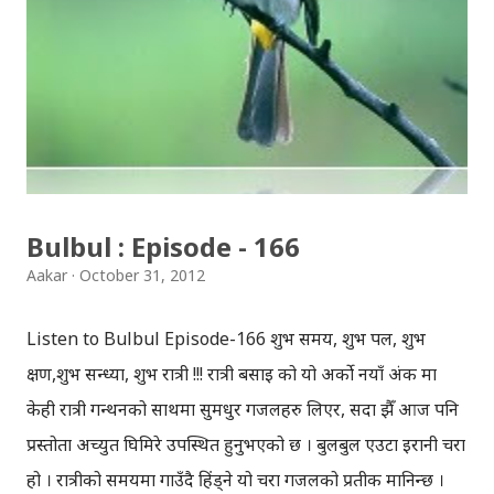
जोडिएकोछ । सबै पात्रको धुन स्टार बन्ने हुन्छ, फिल्म खेल्ने इच्छा हुन्छ
तर फिल्मी दुनियाँ बाहिरबाट सोचेजति सरल र सहज छैन । नाटकमा
राजेश हमाल देखि रेखा थापासम्मको झल्को मिल्छ, आफूले हेरेका
फिल्मका डाइलगहरु नाटकमा सुन्दा कतै आफू सिनेमाहलमा त छैन भन्ने
सम्म लाग्छ । नाटकमा कलाकारले भोग्नुपर्ने समस्या र फिल्म उद्योगमा
छाएको विकृतिहरु छताछुल्ल पारिदिएकोछ । नाटकमा कलाकारको
पिडा दर्शाइएकोछ, तर ती...
Bulbul : Episode - 166
Aakar
October 31, 2012
Listen to Bulbul Episode-166 शुभ समय, शुभ पल, शुभ
क्षण,शुभ सन्ध्या, शुभ रात्री !!! रात्री बसाइ को यो अर्को नयाँ अंक मा
केही रात्री गन्थनको साथमा सुमधुर गजलहरु लिएर, सदा झैँ आज पनि
प्रस्तोता अच्युत घिमिरे उपस्थित हुनुभएको छ । बुलबुल एउटा इरानी चरा
हो । रात्रीको समयमा गाउँदै हिंड्‍ने यो चरा गजलको प्रतीक मानिन्छ ।