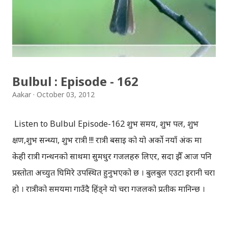
यो प्रीतलाई अमर गर्छौँ।" Download Bulbul : Episode-163
Bulbul : Episode - 162
Aakar
October 03, 2012
Listen to Bulbul Episode-162 शुभ समय, शुभ पल, शुभ
क्षण,शुभ सन्ध्या, शुभ रात्री !!! रात्री बसाइ को यो अर्को नयाँ अंक मा
केही रात्री गन्थनको साथमा सुमधुर गजलहरु लिएर, सदा झैँ आज पनि
प्रस्तोता अच्युत घिमिरे उपस्थित हुनुभएको छ । बुलबुल एउटा इरानी चरा
हो । रात्रीको समयमा गाउँदै हिंड्‍ने यो चरा गजलको प्रतीक मानिन्छ ।
इरानदेखि नेपाल सम्मको यात्रा गरेकी बुलबुल, नेपालका लागि नौलो हैन
। यो सर्वव्यापी छ । गजलका रागहरु जहाँ जहाँ अलापिन्छन्, त्यहीं त्यहीं