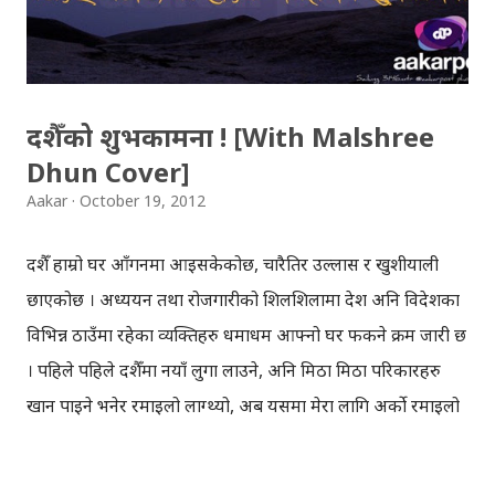
दशैँको शुभकामना ! [With Malshree
Dhun Cover]
Aakar
October 19, 2012
दशैँ हाम्रो घर आँगनमा आइसकेकोछ, चारैतिर उल्लास र खुशीयाली
छाएकोछ । अध्ययन तथा रोजगारीको शिलशिलामा देश अनि विदेशका
विभिन्न ठाउँमा रहेका व्यक्तिहरु धमाधम आफ्नो घर फर्कने क्रम जारी छ
। पहिले पहिले दशैँमा नयाँ लुगा लाउने, अनि मिठा मिठा परिकारहरु
खान पाइने भनेर रमाइलो लाग्थ्यो, अब यसमा मेरा लागि अर्को रमाइलो
नि थपिएकोछ, कम्तिमा वर्षमा एकपटक स्कुलमा संगै पढेका साथिभाइ,
आफ्ना छरछिमेक र आफन्तहरुसँग भेटघाट गर्न पाइन्छ । कामको व्यस्त