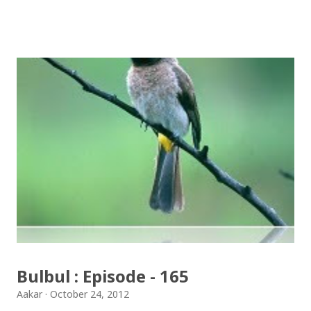
इरानदेखि नेपाल सम्मको यात्रा गरेकी बुलबुल, नेपालका लागि नौलो हैन
। यो सर्वव्यापी छ । गजलका रागहरु जहाँ जहाँ अलापिन्छन्, त्यहीं त्यहीं
यसको उपस्थिति रहन्छ । प्रेम, विरह, उत्साह, उमंग अनि थुप्रै मनका
संवेगहरु बुलबुलले समेट्‍छ । बुलबुल सुन्न थालेपछि हामी सबै एउटा
समूहमा समेटिन्छौं र बुलबुल भित्र आफैंले आफ्‍नो नाम दिन्छौं -
बुलबुललियन । हामी यहाँ एकाकार भएर लाग्छौं, गजलको भावनात्मक
सहवासमा । "एउटा प्रेमको बिरुवा हामी रोप्छौं.....युग युग सम्म लगाएर
यो प्रीतलाई अमर गर्छौँ।" Download Bulbul : Episode-166
Bulbul : Episode - 165
Aakar
October 24, 2012