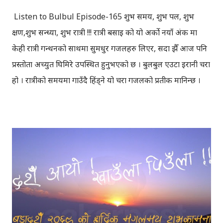
Listen to Bulbul Episode-165 शुभ समय, शुभ पल, शुभ
क्षण,शुभ सन्ध्या, शुभ रात्री !!! रात्री बसाइ को यो अर्को नयाँ अंक मा
केही रात्री गन्थनको साथमा सुमधुर गजलहरु लिएर, सदा झैँ आज पनि
प्रस्तोता अच्युत घिमिरे उपस्थित हुनुभएको छ । बुलबुल एउटा इरानी चरा
हो । रात्रीको समयमा गाउँदै हिंड्‍ने यो चरा गजलको प्रतीक मानिन्छ ।
इरानदेखि नेपाल सम्मको यात्रा गरेकी बुलबुल, नेपालका लागि नौलो हैन
। यो सर्वव्यापी छ । गजलका रागहरु जहाँ जहाँ अलापिन्छन्, त्यहीं त्यहीं
यसको उपस्थिति रहन्छ । प्रेम, विरह, उत्साह, उमंग अनि थुप्रै मनका
संवेगहरु बुलबुलले समेट्‍छ । बुलबुल सुन्न थालेपछि हामी सबै एउटा
समूहमा समेटिन्छौं र बुलबुल भित्र आफैंले आफ्‍नो नाम दिन्छौं -
बुलबुललियन । हामी यहाँ एकाकार भएर लाग्छौं, गजलको भावनात्मक
सहवासमा । "एउटा प्रेमको बिरुवा हामी रोप्छौं.....युग युग सम्म लगाएर
यो प्रीतलाई अमर गर्छौँ।" Download Bulbul : Episode-165