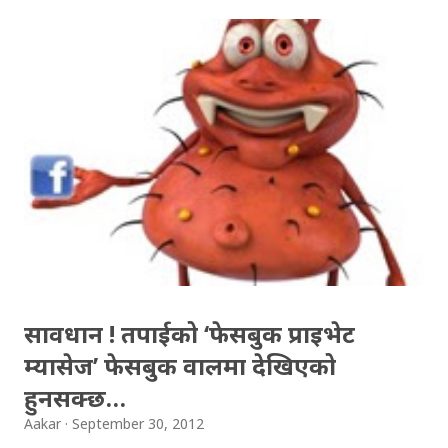
यसको उपस्थिति रहन्छ । प्रेम, विरह, उत्साह, उमंग अनि थुप्रै मनका
संवेगहरु बुलबुलले समेट्‍छ । बुलबुल सुन्न थालेपछि हामी सबै एउटा
समूहमा समेटिन्छौं र बुलबुल भित्र आफैंले आफ्‍नो नाम दिन्छौं -
बुलबुललियन । हामी यहाँ एकाकार भएर लाग्छौं, गजलको भावनात्मक
सहवासमा । "एउटा प्रेमको बिरुवा हामी रोप्छौं.....युग युग सम्म लगाएर
यो प्रीतलाई अमर गर्छौँ।" Download Bulbul : Episode-162
सावधान ! तपाईको ‘फेसबुक प्राइभेट
म्यासेज’ फेसबुक वालमा देखिएको
हुनसक्छ…
Aakar
September 30, 2012