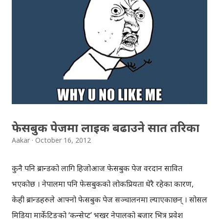
समूहमा समेटिन्छौं र बुलबुल भित्र आफैंले आफ्‍नो नाम दिन्छौं -
बुलबुललियन । हामी यहाँ एकाकार भएर लाग्छौं, गजलको भावनात्मक
सहवासमा । "एउटा प्रेमको बिरुवा हामी रोप्छौं.....युग युग सम्म लगाएर
यो प्रीतलाई अमर गर्छौँ।" Download Bulbul : Episode-164
फेसबुक पेजमा लाइक बढाउने सात तरिका
Aakar
October 16, 2012
कुनै पनि ब्रान्डको लागि हिजोआज फेसबुक पेज वरदान सावित
भएकोछ । नेपालमा पनि फेसबुकको लोकप्रियता धेरै रहेका कारण,
केही ब्रान्डहरुले आफ्नो फेसबुक पेज सञ्चालनमा ल्याएकाछन् । सोसल
मिडिया मार्केटिङको ‘कन्सेप्ट’ भर्खर नेपालको बजार भित्र प्रवेश