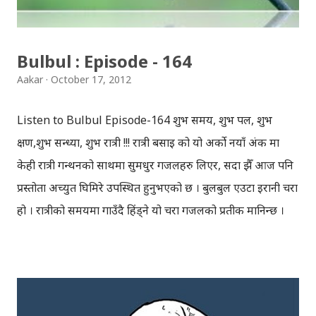
ट्राफिक गतिविधिहरु प्राय अपडेट भइरहन्थ्यो तर विचमा अपडेट गर्न
छोडियो यद्यपि अक्टोबर...
Bulbul : Episode - 164
Aakar
October 17, 2012
Listen to Bulbul Episode-164 शुभ समय, शुभ पल, शुभ
क्षण,शुभ सन्ध्या, शुभ रात्री !!! रात्री बसाइ को यो अर्को नयाँ अंक मा
केही रात्री गन्थनको साथमा सुमधुर गजलहरु लिएर, सदा झैँ आज पनि
प्रस्तोता अच्युत घिमिरे उपस्थित हुनुभएको छ । बुलबुल एउटा इरानी चरा
हो । रात्रीको समयमा गाउँदै हिंड्‍ने यो चरा गजलको प्रतीक मानिन्छ ।
इरानदेखि नेपाल सम्मको यात्रा गरेकी बुलबुल, नेपालका लागि नौलो हैन
। यो सर्वव्यापी छ । गजलका रागहरु जहाँ जहाँ अलापिन्छन्, त्यहीं त्यहीं
यसको उपस्थिति रहन्छ । प्रेम, विरह, उत्साह, उमंग अनि थुप्रै मनका
संवेगहरु बुलबुलले समेट्‍छ । बुलबुल सुन्न थालेपछि हामी सबै एउटा