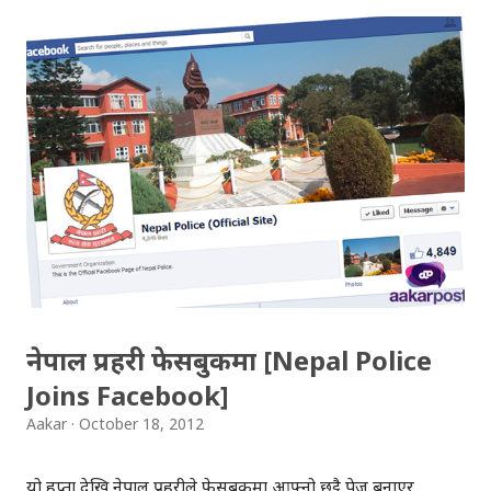
दैनिकीबाट हप्तादिन फुर्सदले रमाइलो गर्न पाइन्छ । जोड्दै र खोज्दै जाने
हो भने, दशैँ रमाइलो लाग्ने कारण अनि यसलाई निरन्तरता दिनुपर्ने
कारणहरु सयौँ निस्कन सक्छन् । यसर्थ पनि हाम्रा पितापूर्खाले निकै
राम्रा चलनहरु चलाएका रैछन् भन्ने लाग्छ । देश विदेशमा रहनुभएका मेरा
सम्पूर्ण साथीभाइ, इष्टमित्र, आफन्त तथा “आकारपोष्ट”का सम्पूर्ण
पाठक तथा शुभचिन्तकहरुमा बडादशैँ २०६९ को हार्दिक मंगलमय
शुभकामना ! तपाईहरुको हरेकपल सुखमय रहोस् । यसवर्ष दशैँको
अवसर पारेर गायक सुगम पोखरेलले गाएको गित '’दशैँ तिहार” निकै
चर्चामा रहेकोछ । अपलोड गरिएको ५ दिनभित्रै युट्युबमा विभिन्न...
नेपाल प्रहरी फेसबुकमा [Nepal Police
Joins Facebook]
Aakar
October 18, 2012
यो हप्ता देखि नेपाल प्रहरीले फेसबुकमा आफ्नो छुट्टै पेज बनाएर,