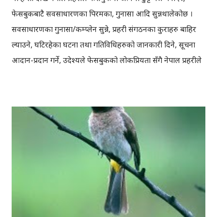
फेसबुकबाटै सर्वसाधारणका पिरमर्का, गुनासा आदि सुन्नथालेकोछ ।
सर्वसाधारणका गुनासा/कम्प्लेन सुन्ने, प्रहरी संगठनका कुराहरु बाहिर
ल्याउने, घटिरहेका घटना तथा गतिविधिहरुको जानकारी दिने, सूचना
आदान-प्रदान गर्ने, उदेश्यले फेसबुकको लोकप्रियता सँगै नेपाल प्रहरीले
फेसबुकमा आफ्नो उपस्थिति जनाएको हो । पछिल्लो तथ्यांक अनसार
करिब १८ लाख फेसबुक प्रयोगकर्ताहरु नेपालमा रहेकाछन् । अक्टोबर
१२ मा ‘पेज’ बनाइएको भएपनि, ५७ औँ प्रहरी दिवसको अवसरमा
अक्टोबर १६ मा नेपाल प्रहरीले फेसबुक पेज सञ्चालनमा ल्याएको
जानकारी दिएकोथियो । फोटो, लिंक आदि सेयर गरिएको फेसबुक
पेजमा यो ब्लग तयार पार्दा सम्म ४,८४९ जनाले लाइक गरेकाछन् ।
नेपाल प्रहरी फेसबुक पेज मार्फत हामी माझ नजिक त आएको छ, तर
पेज निरन्तर अपडेट गरिरहनु र सूचना प्रवाह गरिरहनु चुनौतीपूर्ण काम
रहेकोछ । गत वर्ष महानगरिय ट्राफिक प्रहरीले पनि आफ्नो फेसबुक पेज
बनाएको थियो । फेसबुक पेज बनाएको केही महिनासम्म, काठमाडौँको