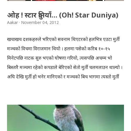
ओह ! स्टार दुनियाँ… (Oh! Star Duniya)
Aakar
November 04, 2012
खचाखच दर्शकहरुले भरिएको सर्वनाम थिएटरको हलभित्र एउटा मुर्ती
मञ्चको विचमा विराजमान थियो । हलमा पसेको करिब १०-१५
मिनेटपछि नाटक सुरु भएको घोषणा गरियो, त्यसपछि अचम्म भो
बिस्तारै मञ्चमा रहेको कपडाले बेरिएको सेतो मुर्ती चलमलाउन थाल्यो ।
अघि देखि मुर्ती हो भनेर मानिएको र मञ्चको बिच भागमा त्यस्तो मुर्ती
किन राख्याहोला भन्ने सोचिराको बेला, केही मुखुण्डोधारीहरु आएर उक्त
मुर्तिमा बेरिएको कपडा धमाधम खोलिदिए। नाटकमा मुख्य पात्र ‘पदम’
(राजकुमार पुडासैनी) को सहारामा अघि बढाइएको कथामा विच विचमा
अन्य पात्रहरुको प्रवेश हुन्छ । ती सबै पात्रहरुको आ-आफ्नै कथा
भएपनि, चुरो कुरो यही अभिनय, फिल्मी दुनियाँ र कलाकारितासँग नै