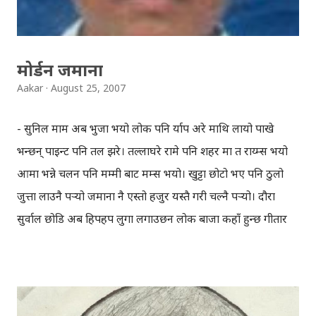
हुन्। अब एक नजर नेपाल मा हुने बन्द, बिरोध,आन्दोलन मा लगाउं: बन्द
- गाडी ले मान्छे हान्यो " -गाडी तोड्फोड र आग्जनी भयो " - ड्राइभर
माथि हात्पात भयो " ...
मोर्डन जमाना
Aakar
August 25, 2007
- सुनिल माम अब भुजा भयो लोक पनि र्याप अरे माथि लायो पाखे
भन्छन् पाइन्ट पनि तल झरे। तल्लाघरे रामे पनि शहर मा त राय्म्स भयो
आमा भन्ने चलन पनि मम्मी बाट मम्स भयो। खुट्टा छोटो भए पनि ठुलो
जुत्ता लाउनै पर्‍यो जमाना नै एस्तो हजुर यस्तै गरी चल्नै पर्‍यो। दौरा
सुर्वाल छोडि अब हिपहप लुगा लगाउछन लोक बाजा कहाँ हुन्छ गीतार
ड्रम्सेट बजाउछन्। भित्र जस्तो भए पनि बाहिरी लुगा सजाउंछन् केटा केटी
चिन्नै गाह्रो उस्तै-उस्तै लुगा लगाउछन्।