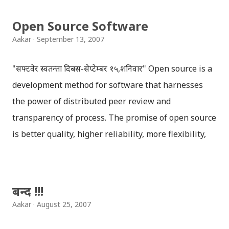
Open Source Software
Aakar
September 13, 2007
"सफ्टवेर स्वतन्त्रता दिबस-सेप्टेम्बर १५,शनिवार" Open source is a
development method for software that harnesses
the power of distributed peer review and
transparency of process. The promise of open source
is better quality, higher reliability, more flexibility,
lower cost, and an end to predatory vendor lock-in.
FOSS Nepal Community was established by a team of
those enthusiastic people who believe in the usage
बन्द !!!
of Free/Open Source Software (FOSS). The primary
Aakar
August 25, 2007
target of FOSS Nepal Community is to promote and